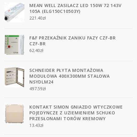
MEAN WELL ZASILACZ LED 150W 72 143V
105A (ELG150C10503Y)
221.40
zł
F&F PRZEKAŹNIK ZANIKU FAZY CZF-BR
CZF-BR
62.40
zł
SCHNEIDER PŁYTA MONTAŻOWA
MODUŁOWA 400X300MM STALOWA
NSYDLM24
497.59
zł
KONTAKT SIMON GNIAZDO WTYCZKOWE
POJEDYNCZE Z UZIEMIENIEM SCHUKO
PRZESŁONAMI TORÓW KREMOWY
13.43
zł