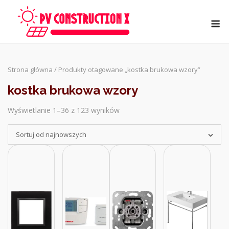
Skip
to
M
content
Strona główna
/ Produkty otagowane „kostka brukowa wzory”
kostka brukowa wzory
Wyświetlanie 1–36 z 123 wyników
Sorted
by
Sortuj od najnowszych
latest