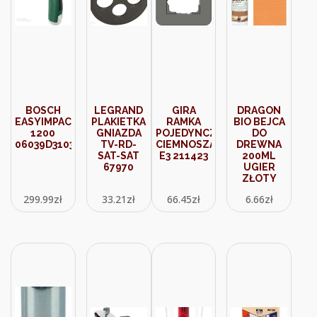
BOSCH
LEGRAND
GIRA
DRAGON
EASYIMPACT
PLAKIETKA
RAMKA
BIO BEJCA
1200
GNIAZDA
POJEDYNCZA
DO
06039D3103
TV-RD-
CIEMNOSZARY/ANTRACYT
DREWNA
SAT-SAT
E3 211423
200ML
67970
UGIER
ZŁOTY
299.99
zł
33.21
zł
66.45
zł
6.66
zł