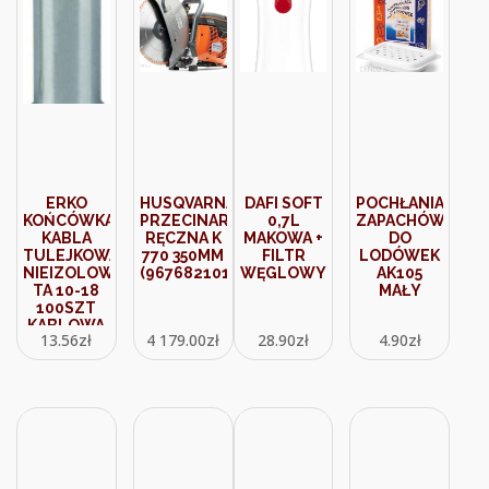
ERKO
HUSQVARNA
DAFI SOFT
POCHŁANIACZ
KOŃCÓWKA
PRZECINARKA
0,7L
ZAPACHÓW
KABLA
RĘCZNA K
MAKOWA +
DO
TULEJKOWA
770 350MM
FILTR
LODÓWEK
NIEIZOLOWANA
(967682101)
WĘGLOWY
AK105
TA 10-18
MAŁY
100SZT
KABLOWA
13.56
zł
4 179.00
zł
28.90
zł
4.90
zł