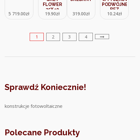
FLOWER
PODWÓJNE
25X40
BEZ
5 719.00
zł
19.90
zł
319.00
zł
10.24
zł
GAT.2
UZIEMIENIA
KOMPLETNE
?16A 250V~
ZACISKI
ŚRUBOWE
1
2
3
4
BIAŁE
BMG2/11
Sprawdź Koniecznie!
konstrukcje fotowoltaiczne
Polecane Produkty