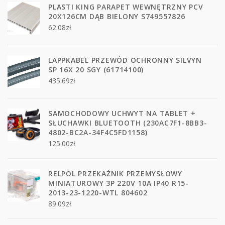
PLASTI KING PARAPET WEWNĘTRZNY PCV
20X126CM DĄB BIELONY S749557826
62.08
zł
LAPPKABEL PRZEWÓD OCHRONNY SILVYN
SP 16X 20 SGY (61714100)
435.69
zł
SAMOCHODOWY UCHWYT NA TABLET +
SŁUCHAWKI BLUETOOTH (230AC7F1-8BB3-
4802-BC2A-34F4C5FD1158)
125.00
zł
RELPOL PRZEKAŹNIK PRZEMYSŁOWY
MINIATUROWY 3P 220V 10A IP40 R15-
2013-23-1220-WTL 804602
89.09
zł