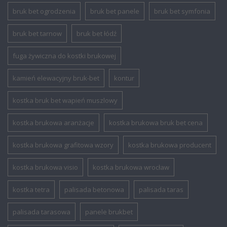
bruk bet ogrodzenia
bruk bet panele
bruk bet symfonia
bruk bet tarnow
bruk bet łódź
fuga żywiczna do kostki brukowej
kamień elewacyjny bruk-bet
kontur
kostka bruk bet wapień muszlowy
kostka brukowa aranżacje
kostka brukowa bruk bet cena
kostka brukowa grafitowa wzory
kostka brukowa producent
kostka brukowa visio
kostka brukowa wrocław
kostka tetra
palisada betonowa
palisada taras
palisada tarasowa
panele brukbet