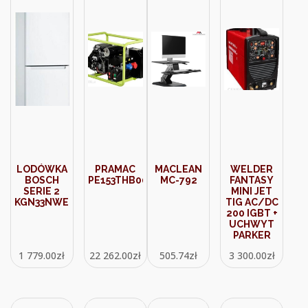
LODÓWKA
PRAMAC
MACLEAN
WELDER
BOSCH
PE153THB001
MC-792
FANTASY
SERIE 2
MINI JET
KGN33NWEB
TIG AC/DC
200 IGBT +
UCHWYT
PARKER
1 779.00
zł
22 262.00
zł
505.74
zł
3 300.00
zł