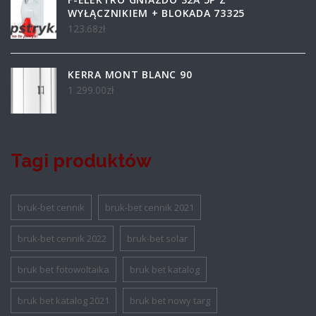
WYŁĄCZNIKIEM + BLOKADA 73325
123.68
zł
KERRA MONT BLANC 90
1 299.00
zł
Tagi produktów
bruk-bet cennik
bruk-bet cennik 2021
bruk-bet cennik 2022
bruk-bet solar
bruk bet fotowoltaika
bruk bet katalog
bruk bet katalog 2021
bruk bet nowy targ