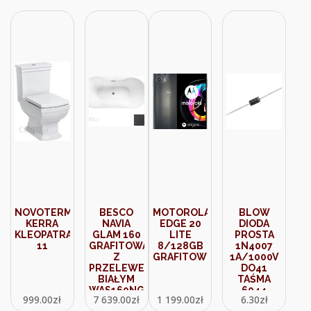
(MQFM3WBA)
NOVOTERM
BESCO
MOTOROLA
BLOW
KERRA
NAVIA
EDGE 20
DIODA
KLEOPATRA
GLAM 160
LITE
PROSTA
11
GRAFITOWA
8/128GB
1N4007
Z
GRAFITOWY
1A/1000V
PRZELEWEM
DO41
BIAŁYM
TAŚMA
WAS160NGB
6044
999.00
zł
7 639.00
zł
1 199.00
zł
6.30
zł