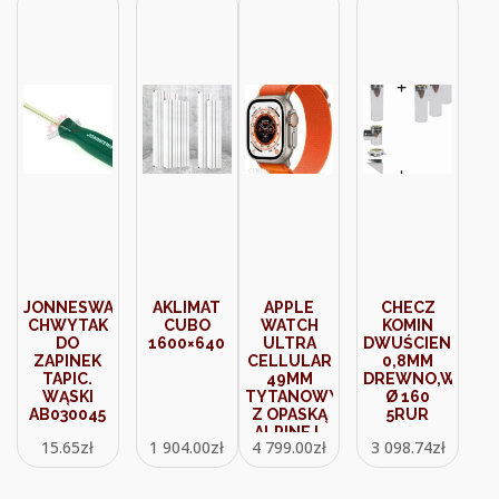
JONNESWAY
AKLIMAT
APPLE
CHECZ
CHWYTAK
CUBO
WATCH
KOMIN
DO
1600×640
ULTRA
DWUŚCIENNY
ZAPINEK
CELLULAR
0,8MM
TAPIC.
49MM
DREWNO,WĘGIE
WĄSKI
TYTANOWY
Ø 160
AB030045
Z OPASKĄ
5RUR
ALPINE L
15.65
zł
1 904.00
zł
4 799.00
zł
3 098.74
zł
W
KOLORZE
POMARAŃCZOWYM