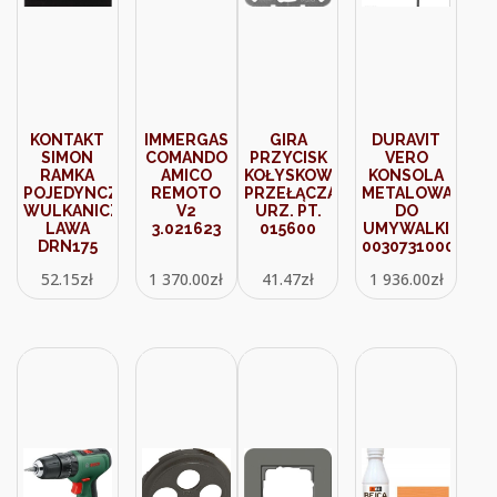
KONTAKT
IMMERGAS
GIRA
DURAVIT
SIMON
COMANDO
PRZYCISK
VERO
RAMKA
AMICO
KOŁYSKOWY
KONSOLA
POJEDYNCZA
REMOTO
PRZEŁĄCZALNY
METALOWA
WULKANICZNA
V2
URZ. PT.
DO
LAWA
3.021623
015600
UMYWALKI
DRN175
0030731000
52.15
zł
1 370.00
zł
41.47
zł
1 936.00
zł