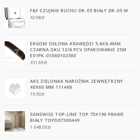
F&F CZUJNIK RUCHU DR-05 BIAŁY DR-05 W
42.98
zł
ERGOM OSŁONA KRAWĘDZI 5.6X6.4MM
CZARNA OKU 12/6 PCV OPAKOWANIE 25M
E01PK-01060102300
351.69
zł
AKS ZIELONKA NAROŻNIK ZEWNĘTRZNY
40X60 MM 111466
19.90
zł
SANSWISS TOP-LINE TOP 75X190 PRAWE
BIAŁY TOPD07500449
1 648.00
zł