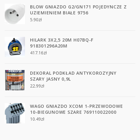
BLOW GNIAZDO G2/GN171 POJEDYNCZE Z
UZIEMIENIEM BIAŁE 9756
5.90
zł
HILARK 3X2,5 20M H07BQ-F
918301296A20M
417.16
zł
DEKORAL PODKŁAD ANTYKOROZYJNY
SZARY JASNY 0,9L
22.99
zł
WAGO GNIAZDO XCOM 1-PRZEWODOWE
10-BIEGUNOWE SZARE 769110022000
10.49
zł