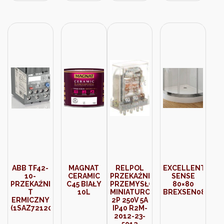
ABB TF42-
MAGNAT
RELPOL
EXCELLENT
10-
CERAMIC
PRZEKAŹNIK
SENSE
PRZEKAŹNIK
C45 BIAŁY
PRZEMYSŁOWY
80×80
T
10L
MINIATUROWY
BREXSEN08WHC
ERMICZNY
2P 250V 5A
(1SAZ721201R1043)
IP40 R2M-
2012-23-
5012