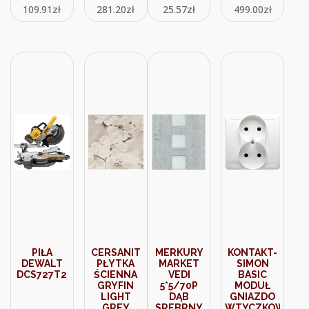
109.91
zł
281.20
zł
25.57
zł
499.00
zł
620484
PIŁA
CERSANIT
MERKURY
KONTAKT-
DEWALT
PŁYTKA
MARKET
SIMON
DCS727T2
ŚCIENNA
VEDI
BASIC
GRYFIN
5*5/70P
MODUŁ
LIGHT
DĄB
GNIAZDO
GREY
SREBRNY
WTYCZKOWE