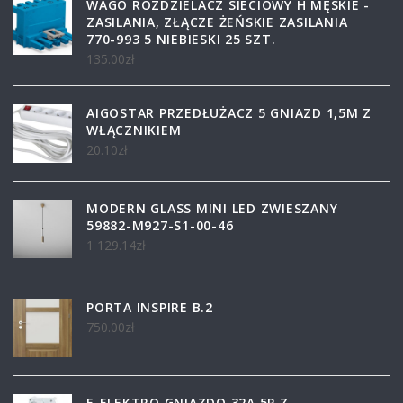
WAGO ROZDZIELACZ SIECIOWY H MĘSKIE -
ZASILANIA, ZŁĄCZE ŻEŃSKIE ZASILANIA
770-993 5 NIEBIESKI 25 SZT.
135.00
zł
AIGOSTAR PRZEDŁUŻACZ 5 GNIAZD 1,5M Z
WŁĄCZNIKIEM
20.10
zł
MODERN GLASS MINI LED ZWIESZANY
59882-M927-S1-00-46
1 129.14
zł
PORTA INSPIRE B.2
750.00
zł
F-ELEKTRO GNIAZDO 32A 5P Z