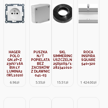
HAGER
PUSZKA
SKL
ROCA
POLO
N/T
SIMMERING
INSPIRA
GN.2P+Z
POPIELATA
USZCZELNIACZ
SQUARE
230V/16A
BEZ
25X50X9/11
540×320
BIA ŁY
ZACISKÓW
2823410100
LUMINA2
Z DŁAWNIC
(WL1020)
041-03
6.96
zł
5.55
zł
15.51
zł
1 424.00
zł