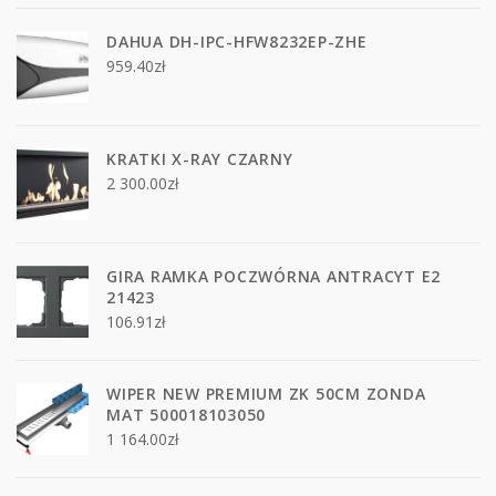
DAHUA DH-IPC-HFW8232EP-ZHE
959.40
zł
KRATKI X-RAY CZARNY
2 300.00
zł
GIRA RAMKA POCZWÓRNA ANTRACYT E2
21423
106.91
zł
WIPER NEW PREMIUM ZK 50CM ZONDA
MAT 500018103050
1 164.00
zł