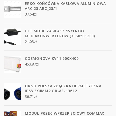
ERKO KOŃCÓWKA KABLOWA ALUMINIOWA
ARC 25 ARC_25/1
37.64
zł
ULTIMODE ZASILACZ 5V/1A DO
MEDIAKONWERTERÓW (XFS0501200)
21.03
zł
COSMONOVA KV11 500X400
453.87
zł
ORNO POLSKA ZŁĄCZKA HERMETYCZNA
IP68 3X4MM2 OR-AE-13612
36.71
zł
MODUŁ PRZECIWPRZEPIĘCIOWY COMMAX