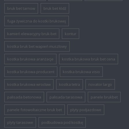
bruk bet tarnow
bruk bet łódź
fuga żywiczna do kostki brukowej
kamień elewacyjny bruk-bet
kontur
kostka bruk bet wapień muszlowy
kostka brukowa aranżacje
kostka brukowa bruk bet cena
kostka brukowa producent
kostka brukowa visio
kostka brukowa wrocław
kostka tetra
novator largo
palisada betonowa
palisada tarasowa
panele brukbet
panele fotowoltaiczne bruk bet
plyty podjazdowe
plyty tarasowe
podbudowa pod kostkę