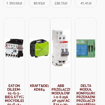
1 393.00
zł
80.93
zł
238.73
zł
41.41
zł
EATON
KRAFT&DELE
ABB
DELTA
DILEEM-
KD684
PRZEŁĄCZNIK
MODUŁ
01-G-3 -
MODUŁOWY
KONFIGUROWAL
BIEG.STYCZNIK
I-0-II 25A
PRZEKAŹNIKA
MOCYDILEEM-
2P 250V AC
PRZEŁĄCZN
01-G -3 -
E214-25-
(5902887039195)