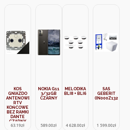
(ZR12357)
KOS
NOKIA G11
MELODIKA
SAS
GNIAZDO
3/32GB
BLI8 + BLI6
GEBERIT
ANTENOWE
CZARNY
(IN000Z132)
RTV
KOŃCOWE
BEZ RAMKI
DANTE
CZARNY
63.19
zł
589.00
zł
4 628.00
zł
1 599.00
zł
450973