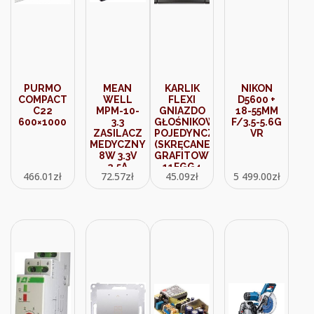
PURMO
MEAN
KARLIK
NIKON
COMPACT
WELL
FLEXI
D5600 +
C22
MPM-10-
GNIAZDO
18-55MM
600×1000
3.3
GŁOŚNIKOWE
F/3.5-5.6G
ZASILACZ
POJEDYNCZE
VR
MEDYCZNY
(SKRĘCANE)
8W 3.3V
GRAFITOWY
2.5A
11FGG4
466.01
zł
72.57
zł
45.09
zł
5 499.00
zł
(MPM1033)