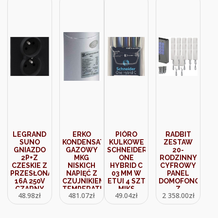
LEGRAND
ERKO
PIÓRO
RADBIT
SUNO
KONDENSATOR
KULKOWE
ZESTAW
GNIAZDO
GAZOWY
SCHNEIDER
20-
2P+Z
MKG
ONE
RODZINNY
CZESKIE Z
NISKICH
HYBRID C
CYFROWY
PRZESŁONĄ
NAPIĘĆ Z
03 MM W
PANEL
16A 250V
CZUJNIKIEM
ETUI 4 SZT
DOMOFONOWY
CZARNY
TEMPERATURY
MIKS
Z
48.98
zł
481.07
zł
49.04
zł
2 358.00
zł
721482
KG_MKG-
KOLORÓW
SZYFRATOREM
20-450
KEC-4 NT
MINI GD36