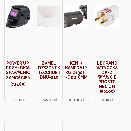
POWER UP
ZAMEL
KENIK
LEGRAND
PRZYŁBICA
DZWONEK
KAMERA IP
WTYCZKA
SPAWALNICZA
RECORDER
KG-2130T-
2P+Z
DNU-210
I-G2 2.8MM
WYJŚCIE
SAMOŚCIEMNIAJĄCA
PROSTE
(74480)
HELIUM
(50100)
119.00
zł
145.93
zł
389.00
zł
6.08
zł