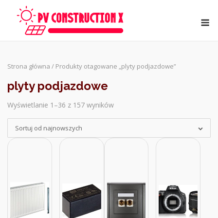
Skip
to
M
content
Strona główna
/ Produkty otagowane „plyty podjazdowe”
plyty podjazdowe
Wyświetlanie 1–36 z 157 wyników
Sorted
by
Sortuj od najnowszych
latest