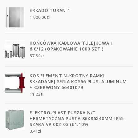
ERKADO TURAN 1
1 000.00
zł
KOŃCÓWKA KABLOWA TULEJKOWA H
6,0/12 (OPAKOWANIE 1000 SZT.)
87.34
zł
KOS ELEMENT N-KROTNY RAMKI
SKŁADANEJ SERIA KOS66 PLUS, ALUMINUM
+ CZERWONY 66401079
11.23
zł
ELEKTRO-PLAST PUSZKA N/T
HERMETYCZNA PUSTA 86X86X40MM IP55
SZARA VP 002-03 (61.109)
3.41
zł