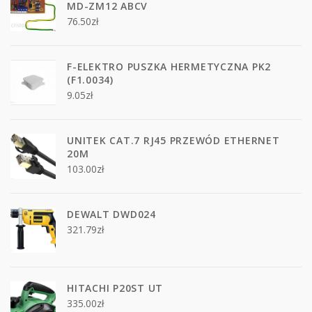
MD-ZM12 ABCV
76.50
zł
F-ELEKTRO PUSZKA HERMETYCZNA PK2
(F1.0034)
9.05
zł
UNITEK CAT.7 RJ45 PRZEWÓD ETHERNET
20M
103.00
zł
DEWALT DWD024
321.79
zł
HITACHI P20ST UT
335.00
zł