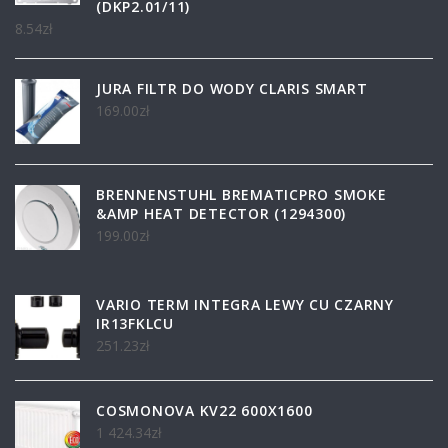
(DKP2.01/11)
8.54
zł
JURA FILTR DO WODY CLARIS SMART
169.00
zł
BRENNENSTUHL BREMATICPRO SMOKE
&AMP HEAT DETECTOR (1294300)
199.00
zł
VARIO TERM INTEGRA LEWY CU CZARNY
IR13FKLCU
251.23
zł
COSMONOVA KV22 600X1600
1 424.34
zł