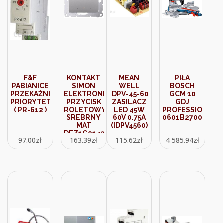
F&F
KONTAKT
MEAN
PIŁA
PABIANICE
SIMON
WELL
BOSCH
PRZEKAŹNIK
ELEKTRONICZNY
IDPV-45-60
GCM 10
PRIORYTETOWY
PRZYCISK
ZASILACZ
GDJ
( PR-612 )
ROLETOWY
LED 45W
PROFESSIONAL
SREBRNY
60V 0.75A
0601B27000
MAT
(IDPV4560)
DEZ1G0143
97.00
zł
163.39
zł
115.62
zł
4 585.94
zł
54