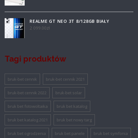
REALME GT NEO 3T 8/128GB BIAŁY
2 099.00
zł
Tagi produktów
bruk-bet cennik
bruk-bet cennik 2021
bruk-bet cennik 2022
bruk-bet solar
bruk bet fotowoltaika
bruk bet katalog
bruk bet katalog 2021
bruk bet nowy targ
bruk bet ogrodzenia
bruk bet panele
bruk bet symfonia