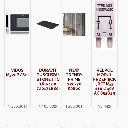
VIDOS
DURAVIT
NEW
RELPOL
M320B/S20DA
DUSCHWANNE
TRENDY
MODUŁ
STONETTO
PRIME
PRZEPIĘCIOWY
160×100
120×70
„RC” M53
720171680000000
K0820
110-240V
AC 854849
1 365.30
zł
4 105.00
zł
4 365.00
zł
13.44
zł