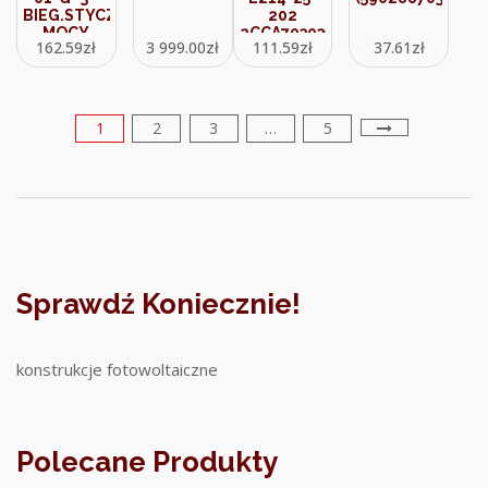
BIEG.STYCZNIK
202
MOCY
2CCA703031R0001
162.59
zł
3 999.00
zł
111.59
zł
37.61
zł
(51650)
1
2
3
…
5
Sprawdź Koniecznie!
konstrukcje fotowoltaiczne
Polecane Produkty