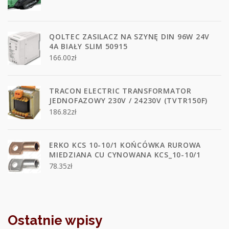
QOLTEC ZASILACZ NA SZYNĘ DIN 96W 24V
4A BIAŁY SLIM 50915
166.00
zł
TRACON ELECTRIC TRANSFORMATOR
JEDNOFAZOWY 230V / 24230V (TVTR150F)
186.82
zł
ERKO KCS 10-10/1 KOŃCÓWKA RUROWA
MIEDZIANA CU CYNOWANA KCS_10-10/1
78.35
zł
Ostatnie wpisy