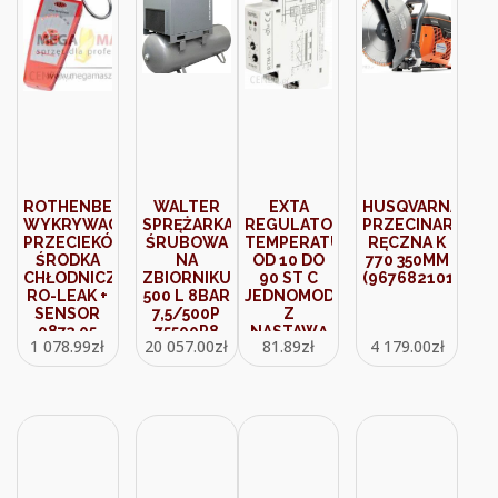
ROTHENBERGER
WALTER
EXTA
HUSQVARNA
WYKRYWACZ
SPRĘŻARKA
REGULATOR
PRZECINARKA
PRZECIEKÓW
ŚRUBOWA
TEMPERATURY
RĘCZNA K
ŚRODKA
NA
OD 10 DO
770 350MM
CHŁODNICZEGO
ZBIORNIKU
90 ST C
(967682101)
RO-LEAK +
500 L 8BAR
JEDNOMODUŁOWY
SENSOR
7,5/500P
Z
0873.05
75500P8
NASTAWĄ
1 078.99
zł
20 057.00
zł
81.89
zł
4 179.00
zł
HISTEREZY
0,252 STC
(RTM03)