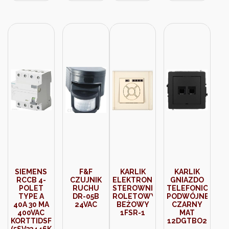
SIEMENS
F&F
KARLIK
KARLIK
RCCB 4-
CZUJNIK
ELEKTRONICZNY
GNIAZDO
POLET
RUCHU
STEROWNIK
TELEFONICZNE
TYPE A
DR-05B
ROLETOWY
PODWÓJNE
40A 30 MA
24VAC
BEŻOWY
CZARNY
400VAC
1FSR-1
MAT
KORTTIDSFORSINKET
12DGTBO2
(5SV33446KK01)