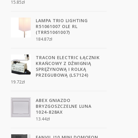
15.85
zł
LAMPA TRIO LIGHTING
R51061007 OLE RL
(TRR51061007)
184.87
zł
TRACON ELECTRIC ŁĄCZNIK
KRAŃCOWY Z DŹWIGNIĄ
SPRĘŻYNOWĄ I ROLKĄ
PRZEGUBOWĄ (LS7124)
19.72
zł
ABEX GNIAZDO
BRYZGOSZCZELNE LUNA
1024-828AX
13.44
zł
FANVIL I10 MINI DOMOFON