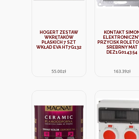
HOGERT ZESTAW
KONTAKT SIMO
WKRĘTAKÓW
ELEKTRONICZN
PŁASKICH 7 SZT
PRZYCISK ROLET
WKŁAD EVA HT7G132
SREBRNY MAT
DEZ1G0143 54
55.00
zł
163.39
zł