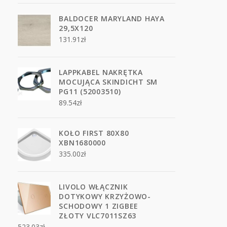
BALDOCER MARYLAND HAYA
29,5X120
131.91
zł
LAPPKABEL NAKRĘTKA
MOCUJĄCA SKINDICHT SM
PG11 (52003510)
89.54
zł
KOŁO FIRST 80X80
XBN1680000
335.00
zł
LIVOLO WŁĄCZNIK
DOTYKOWY KRZYŻOWO-
SCHODOWY 1 ZIGBEE
ZŁOTY VLC7011SZ63
523.03
zł