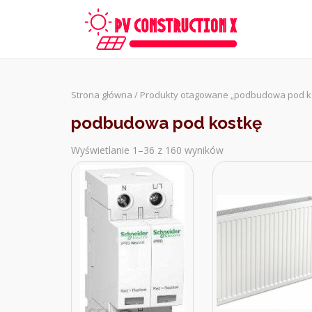
Skip
to
content
Strona główna
/ Produkty otagowane „podbudowa pod k
podbudowa pod kostkę
Wyświetlanie 1–36 z 160 wyników
Sorted
by
latest