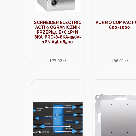
SCHNEIDER ELECTRIC
PURMO COMPACT 
ACTI 9 OGRANICZNIK
600×1000
PRZEPIĘĆ B+C 1P+N
8KA IPRD-8-8KA-350V-
1PN A9L08500
175.02
zł
466.01
zł