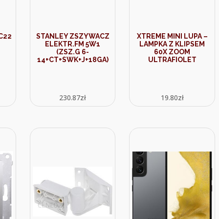
C22
STANLEY ZSZYWACZ
XTREME MINI LUPA –
ELEKTR.FM 5W1
LAMPKA Z KLIPSEM
(ZSZ.G 6-
60X ZOOM
14+CT+SWK+J+18GA)
ULTRAFIOLET
230.87
zł
19.80
zł