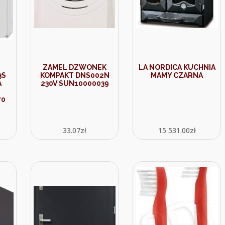
ZAMEL DZWONEK
LA NORDICA KUCHNIA
3S
KOMPAKT DNS002N
MAMY CZARNA
A
230V SUN10000039
70
33.07
zł
15 531.00
zł