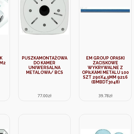
K
PUSZKAMONTAŻOWA
EM GROUP OPASKI
OM2
DO KAMER
ZACISKOWE
UNIWERSALNA
WYKRYWALNE Z
METALOWA/ BCS
OPIŁKAMI METALU 100
SZT 290X4,5MM 9216
(BMBDT3048)
77.00
zł
39.78
zł