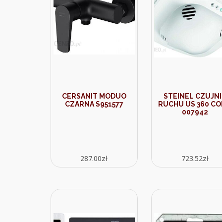
CERSANIT MODUO
STEINEL CZUJNI
CZARNA S951577
RUCHU US 360 C
007942
287.00
zł
723.52
zł