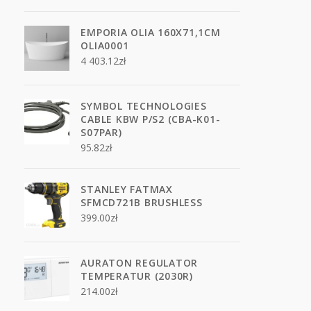
EMPORIA OLIA 160X71,1CM
OLIA0001
4 403.12
zł
SYMBOL TECHNOLOGIES
CABLE KBW P/S2 (CBA-K01-
S07PAR)
95.82
zł
STANLEY FATMAX
SFMCD721B BRUSHLESS
399.00
zł
AURATON REGULATOR
TEMPERATUR (2030R)
214.00
zł