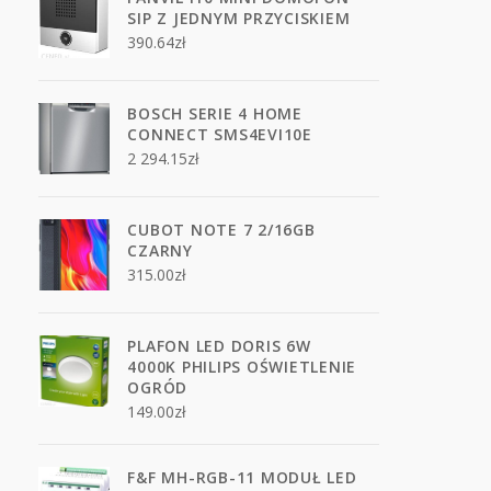
SIP Z JEDNYM PRZYCISKIEM
390.64
zł
BOSCH SERIE 4 HOME
CONNECT SMS4EVI10E
2 294.15
zł
CUBOT NOTE 7 2/16GB
CZARNY
315.00
zł
PLAFON LED DORIS 6W
4000K PHILIPS OŚWIETLENIE
OGRÓD
149.00
zł
F&F MH-RGB-11 MODUŁ LED