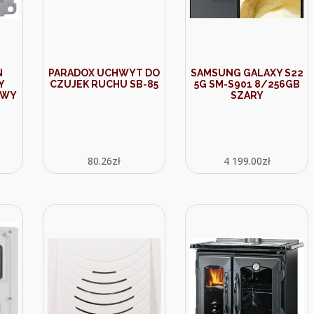
N
PARADOX UCHWYT DO
SAMSUNG GALAXY S22
Y
CZUJEK RUCHU SB-85
5G SM-S901 8/256GB
OWY
SZARY
80.26
zł
4 199.00
zł