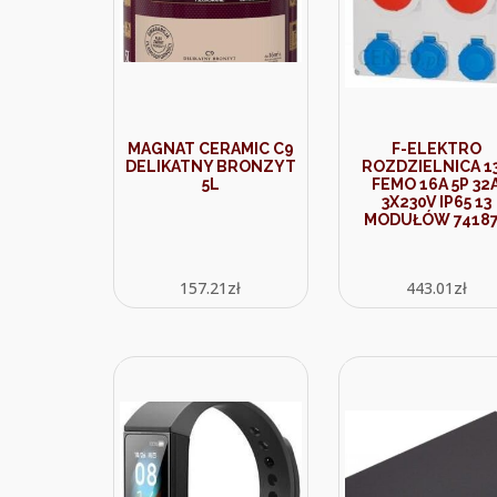
MAGNAT CERAMIC C9
F-ELEKTRO
DELIKATNY BRONZYT
ROZDZIELNICA 1
5L
FEMO 16A 5P 32
3X230V IP65 13
MODUŁÓW 7418
157.21
zł
443.01
zł