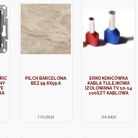
RIC
PILCH BARCELONA
ERKO KOŃCÓWKA
NY
BEŻ 59,6X59,6
KABLA TULEJKOWA
WE
IZOLOWANA TV 10-14
RA
100SZT KABLOWA
110.00
zł
34.44
zł