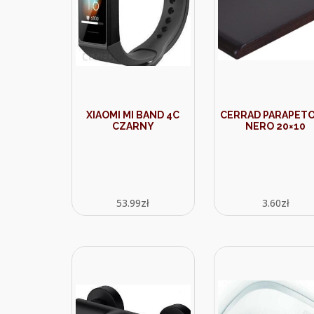
XIAOMI MI BAND 4C
CERRAD PARAPET
CZARNY
NERO 20×10
53.99
zł
3.60
zł