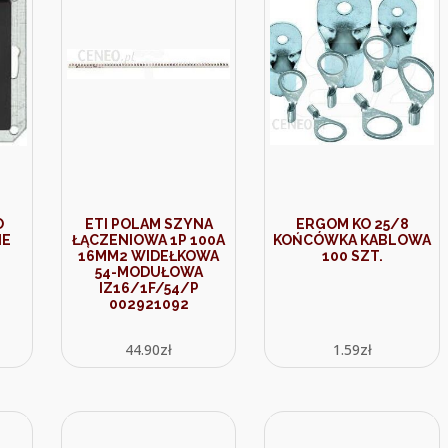
O
ETI POLAM SZYNA
ERGOM KO 25/8
NE
ŁĄCZENIOWA 1P 100A
KOŃCÓWKA KABLOWA
16MM2 WIDEŁKOWA
100 SZT.
54-MODUŁOWA
IZ16/1F/54/P
002921092
44.90
zł
1.59
zł