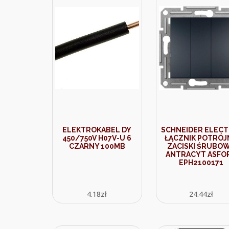
ELEKTROKABEL DY
SCHNEIDER ELECT
450/750V H07V-U 6
ŁĄCZNIK POTRÓJ
CZARNY 100MB
ZACISKI ŚRUBO
ANTRACYT ASFO
EPH2100171
4.18
zł
24.44
zł