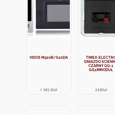
VIDOS M320B/S20DA
TIMEX-ELECTR
GNIAZDO ŚCIEN
CZARNY GG-1
GG1MMODUŁ
1 365.30
zł
24.85
zł