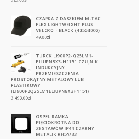
CZAPKA Z DASZKIEM M-TAC
FLEX LIGHTWEIGHT PLUS
VELCRO - BLACK (40553002)
49.00
zł
TURCK LI900P2-Q25LM1-
ELIUPN8X3-H1151 CZUJNIK
INDUKCYJNY
PRZEMIESZCZENIA
PROSTOKĄTNY METALOWY LUB
PLASTIKOWY
(LI900P2Q25LM1ELIUPN8X3H1151)
3 493.00
zł
OSPEL RAMKA
PIĘCIOKROTNA DO
ZESTAWÓW IP44 CZARNY
METALIK RH5Y/33