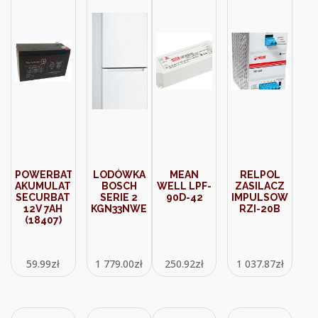
POWERBAT
LODÓWKA
MEAN
RELPOL
AKUMULATOR
BOSCH
WELL LPF-
ZASILACZ
SECURBAT
SERIE 2
90D-42
IMPULSOWY
12V 7AH
KGN33NWEB
RZI-20B
(18407)
59.99
zł
1 779.00
zł
250.92
zł
1 037.87
zł