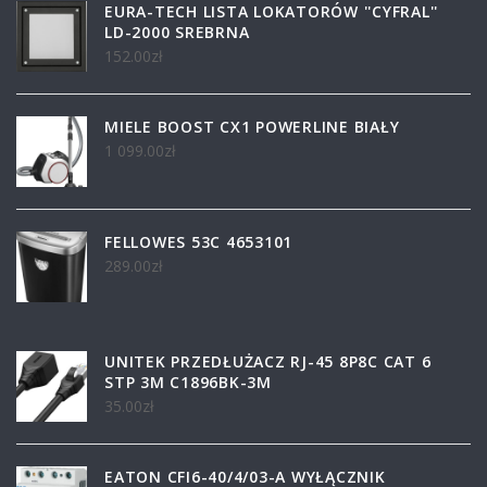
EURA-TECH LISTA LOKATORÓW ''CYFRAL''
LD-2000 SREBRNA
152.00
zł
MIELE BOOST CX1 POWERLINE BIAŁY
1 099.00
zł
FELLOWES 53C 4653101
289.00
zł
UNITEK PRZEDŁUŻACZ RJ-45 8P8C CAT 6
STP 3M C1896BK-3M
35.00
zł
EATON CFI6-40/4/03-A WYŁĄCZNIK