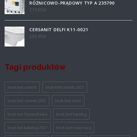
RÓŻNICOWO-PRĄDOWY TYP A 235790
274.09
zł
CERSANIT DELFI K11-0021
293.99
zł
Tagi produktów
bruk-bet cennik
bruk-bet cennik 2021
bruk-bet cennik 2022
bruk-bet solar
bruk bet fotowoltaika
bruk bet katalog
bruk bet katalog 2021
bruk bet nowy targ