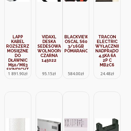
LAPP
VIDAXL
BLACKVIEW
TRACON
KABEL
DESKA
OSCAL S60
ELECTRIC
ROZSZERZENIE
SEDESOWA
3/16GB
WYŁĄCZNIK
MOSIĘŻNE
WOLNOOPADAJĄCA
POMARAŃCZOWY
NADPRĄDOWY
DO
CZARNA
4,5KA 6A
DŁAWNIC
145022
2P C
M50/M63
MB2C6
SKINDICHT
1 891.90
zł
95.15
zł
584.00
zł
24.48
zł
ME-M
50X1.5/63X1.5
(52104462)