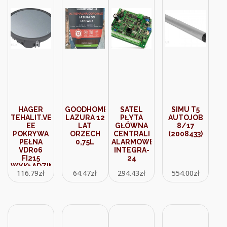
HAGER
GOODHOME
SATEL
SIMU T5
TEHALIT.VE-
LAZURA 12
PŁYTA
AUTOJOB
EE
LAT
GŁÓWNA
8/17
POKRYWA
ORZECH
CENTRALI
(2008433)
PEŁNA
0,75L
ALARMOWEJ
VDR06
INTEGRA-
FI215
24
WYKŁADZINA
116.79
zł
64.47
zł
294.43
zł
554.00
zł
5MM
CZARNY PA