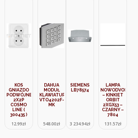
KOS
DAHUA
SIEMENS
LAMPA
GNIAZDO
MODUŁ
LB78574
NOWODVORSKI
PODWÓJNE
KLAWIATURY
– KINKIET
2X2P
VTO4202F-
ORBIT
COSMO
MK
2XGX53 –
LINE (
CZARNY –
300435 )
7804
12.99
zł
548.00
zł
3 234.94
zł
131.57
zł