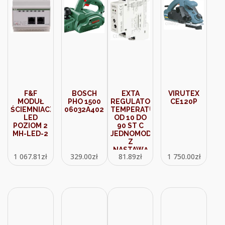
F&F
BOSCH
EXTA
VIRUTEX
MODUŁ
PHO 1500
REGULATOR
CE120P
ŚCIEMNIACZA
06032A4020
TEMPERATURY
LED
OD 10 DO
POZIOM 2
90 ST C
MH-LED-2
JEDNOMODUŁOWY
Z
NASTAWĄ
1 067.81
zł
329.00
zł
81.89
zł
1 750.00
zł
HISTEREZY
0,252 STC
(RTM03)