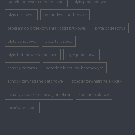
panele fotowoltaiczne bruk bet
plyty podjazdowe
plyty tarasowe
podbudowa pod kostkę
program do projektowania kostki brukowej
płyta podestowa
płyta schodowa
płyta tarasowa
płyty betonowe na podjazd
płyty podestowe
schody na taras
schody z bloczków betonowych
schody zewnętrzne betonowe
schody zewnętrzne z kostki
schody z kostki brukowej przekrój
stopnie blokowe
tarnów bruk bet