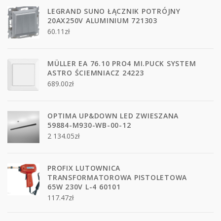
LEGRAND SUNO ŁĄCZNIK POTRÓJNY
20AX250V ALUMINIUM 721303
60.11
zł
MÜLLER EA 76.10 PRO4 MI.PUCK SYSTEM
ASTRO ŚCIEMNIACZ 24223
689.00
zł
OPTIMA UP&DOWN LED ZWIESZANA
59884-M930-WB-00-12
2 134.05
zł
PROFIX LUTOWNICA
TRANSFORMATOROWA PISTOLETOWA
65W 230V L-4 60101
117.47
zł