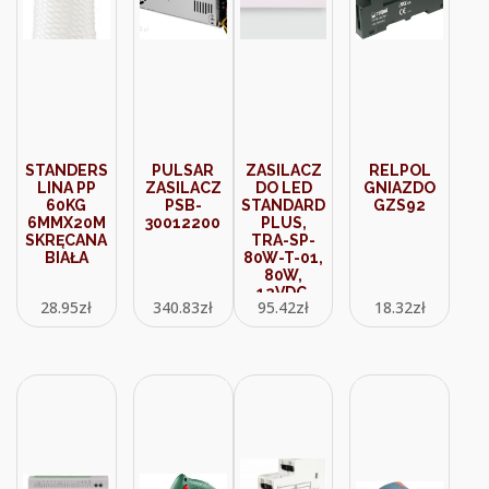
STANDERS
PULSAR
ZASILACZ
RELPOL
LINA PP
ZASILACZ
DO LED
GNIAZDO
60KG
PSB-
STANDARD
GZS92
6MMX20M
30012200
PLUS,
SKRĘCANA
TRA-SP-
BIAŁA
80W-T-01,
80W,
12VDC,
28.95
zł
340.83
zł
95.42
zł
18.32
zł
BEZ
PRZEWODÓW,
BIAŁY,
DESIGN
LIGHT