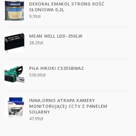
DEKORAL EMAKOL STRONG KOŚĆ
SŁONIOWA 0,2L
9.39
zł
MEAN WELL LDD-350LW
28.29
zł
PIŁA HIKOKI CS35SBWAZ
536.00
zł
INNA;ORNO ATRAPA KAMERY
MONITORUJĄCEJ CCTV Z PANELEM
SOLARNY
47.99
zł