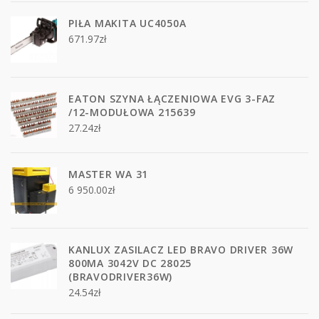
PIŁA MAKITA UC4050A
671.97
zł
EATON SZYNA ŁĄCZENIOWA EVG 3-FAZ
/12-MODUŁOWA 215639
27.24
zł
MASTER WA 31
6 950.00
zł
KANLUX ZASILACZ LED BRAVO DRIVER 36W
800MA 3042V DC 28025
(BRAVODRIVER36W)
24.54
zł