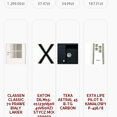
1 299.00
zł
37.47
zł
34.99
zł
187.31
zł
CLASSEN
EATON
TEKA
EXTA LIFE
CLASSIC
DILM15-
ASTRAL 45
PILOT 8-
70 PRAWE
01(230V50HZ,2
B-TG
KANAŁOWY
BIAŁY
40V60HZ)
CARBON
P-456/8
LAKIER
STYCZ.MOCY
290093