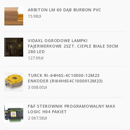
ARBITON LM 60 DĄB BURBON PVC
15.98
zł
VIDAXL OGRODOWE LAMPKI
FAJERWERKOWE 2SZT. CIEPŁE BIAŁE 50CM
280 LED
127.99
zł
TURCK RI-64H6S-4C10000-12M23
ENKODER (RI64H6S4C1000012M23)
3 008.00
zł
F&F STEROWNIK PROGRAMOWALNY MAX
LOGIC H04 PAKIET
2 067.58
zł