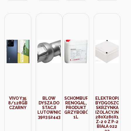
VIVO Y35
BLOW
SCHOMBURG
ELEKTROPLAST
8/128GB
DYSZA DO
RENOGAL,
BYDGOSZCZ
CZARNY
STACJI
PRODUKT
SKRZYNKA
LUTOWNICZEJ
GRZYBOBÓJCZY,
IZOLACYJNA
3903 52443
1L
280X280X151MM
Z-2 0 Z P-2
BIAŁA 022
22