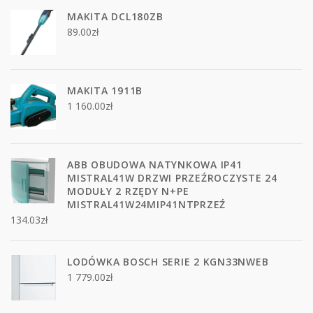
MAKITA DCL180ZB
89.00
zł
MAKITA 1911B
1 160.00
zł
ABB OBUDOWA NATYNKOWA IP41
MISTRAL41W DRZWI PRZEŹROCZYSTE 24
MODUŁY 2 RZĘDY N+PE
MISTRAL41W24MIP41NTPRZEŹ
134.03
zł
LODÓWKA BOSCH SERIE 2 KGN33NWEB
1 779.00
zł