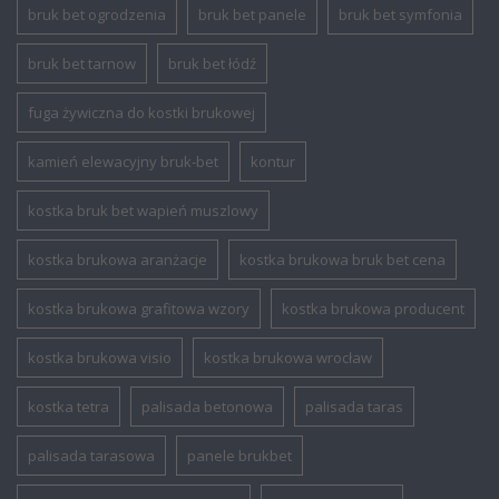
bruk bet ogrodzenia
bruk bet panele
bruk bet symfonia
bruk bet tarnow
bruk bet łódź
fuga żywiczna do kostki brukowej
kamień elewacyjny bruk-bet
kontur
kostka bruk bet wapień muszlowy
kostka brukowa aranżacje
kostka brukowa bruk bet cena
kostka brukowa grafitowa wzory
kostka brukowa producent
kostka brukowa visio
kostka brukowa wrocław
kostka tetra
palisada betonowa
palisada taras
palisada tarasowa
panele brukbet