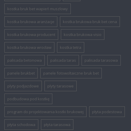
kostka bruk bet wapień muszlowy
kostka brukowa aranżacje
kostka brukowa bruk bet cena
kostka brukowa producent
kostka brukowa visio
kostka brukowa wrocław
kostka tetra
palisada betonowa
palisada taras
palisada tarasowa
panele brukbet
panele fotowoltaiczne bruk bet
plyty podjazdowe
plyty tarasowe
podbudowa pod kostkę
program do projektowania kostki brukowej
płyta podestowa
płyta schodowa
płyta tarasowa