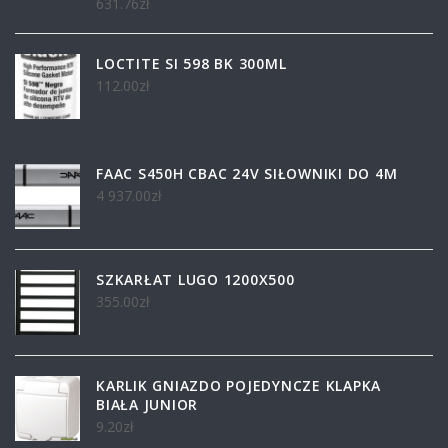
631.76
zł
LOCTITE SI 598 BK 300ML
112.00
zł
FAAC S450H CBAC 24V SIŁOWNIKI DO 4M
4 937.00
zł
SZKARŁAT LUGO 1200X500
355.00
zł
KARLIK GNIAZDO POJEDYNCZE KLAPKA
BIAŁA JUNIOR
9.20
zł