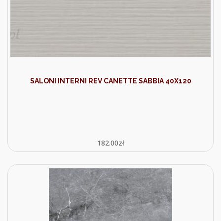
SALONI INTERNI REV CANETTE SABBIA 40X120
182.00
zł