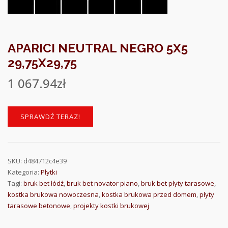
APARICI NEUTRAL NEGRO 5X5
29,75X29,75
1 067.94
zł
SPRAWDŹ TERAZ!
SKU:
d484712c4e39
Kategoria:
Płytki
Tagi:
bruk bet łódź
,
bruk bet novator piano
,
bruk bet płyty tarasowe
,
kostka brukowa nowoczesna
,
kostka brukowa przed domem
,
płyty
tarasowe betonowe
,
projekty kostki brukowej