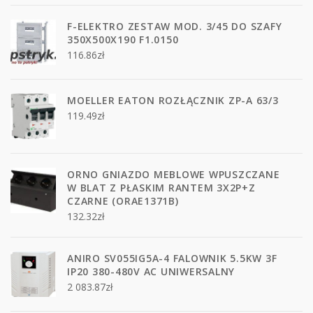
F-ELEKTRO ZESTAW MOD. 3/45 DO SZAFY
350X500X190 F1.0150
116.86
zł
MOELLER EATON ROZŁĄCZNIK ZP-A 63/3
119.49
zł
ORNO GNIAZDO MEBLOWE WPUSZCZANE
W BLAT Z PŁASKIM RANTEM 3X2P+Z
CZARNE (ORAE1371B)
132.32
zł
ANIRO SV055IG5A-4 FALOWNIK 5.5KW 3F
IP20 380-480V AC UNIWERSALNY
2 083.87
zł