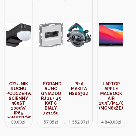
CZUJNIK
LEGRAND
PIŁA
LAPTOP
RUCHU
SUNO
MAKITA
APPLE
PODCZERWIEŃ
GNIAZDO
HS003GZ
MACBOOK
ŚCIENNY
RJ 11 + 45
AIR
360ST
KAT 6
13,3″/M1/8GB/
1000W
BIAŁY
(MGN63ZEA)
IP65
721160
20METRÓW
89.00
zł
57.85
zł
1 552.87
zł
4 849.00
zł
LED V-TAC
VT-8083