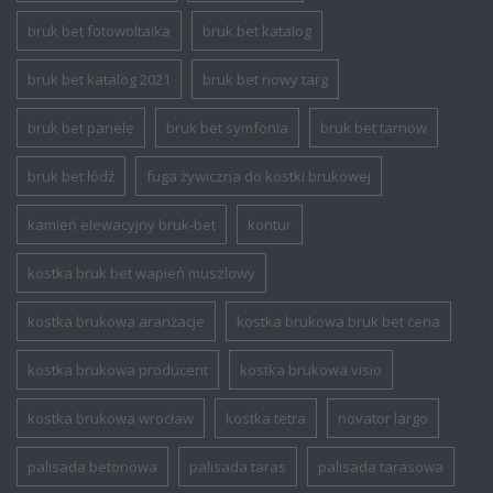
bruk bet fotowoltaika
bruk bet katalog
bruk bet katalog 2021
bruk bet nowy targ
bruk bet panele
bruk bet symfonia
bruk bet tarnow
bruk bet łódź
fuga żywiczna do kostki brukowej
kamień elewacyjny bruk-bet
kontur
kostka bruk bet wapień muszlowy
kostka brukowa aranżacje
kostka brukowa bruk bet cena
kostka brukowa producent
kostka brukowa visio
kostka brukowa wrocław
kostka tetra
novator largo
palisada betonowa
palisada taras
palisada tarasowa