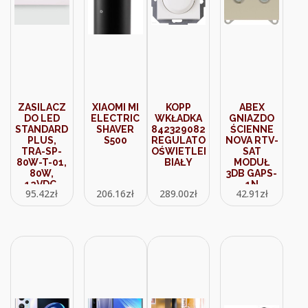
ZASILACZ
XIAOMI MI
KOPP
ABEX
DO LED
ELECTRIC
WKŁADKA
GNIAZDO
STANDARD
SHAVER
842329082
ŚCIENNE
PLUS,
S500
REGULATOR
NOVA RTV-
TRA-SP-
OŚWIETLENIA
SAT
80W-T-01,
BIAŁY
MODUŁ
80W,
3DB GAPS-
12VDC,
1N
95.42
zł
206.16
zł
289.00
zł
42.91
zł
BEZ
BEŻOWY
PRZEWODÓW,
BIAŁY,
DESIGN
LIGHT