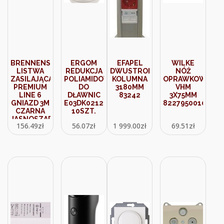
BRENNENSTUHL
ERGOM
EFAPEL
WILKE
LISTWA
REDUKCJA
DWUSTRONNA
NÓŻ
ZASILAJĄCA
POLIAMIDOWA
KOLUMNA
OPRAWKOWY
PREMIUM
DO
3180MM
VHM
LINE 6
DŁAWNIC
83242
3X75MM
GNIAZD 3M
E03DK02120100203
8227950010
CZARNA
10SZT.
JASNOSZARA
156.49
zł
56.07
zł
1 999.00
zł
69.51
zł
1951564100