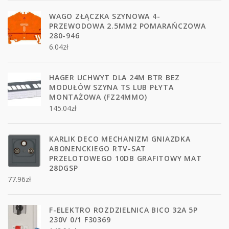
WAGO ZŁĄCZKA SZYNOWA 4-
PRZEWODOWA 2.5MM2 POMARAŃCZOWA
280-946
6.04
zł
HAGER UCHWYT DLA 24M BTR BEZ
MODUŁÓW SZYNA TS LUB PŁYTA
MONTAŻOWA (FZ24MMO)
145.04
zł
KARLIK DECO MECHANIZM GNIAZDKA
ABONENCKIEGO RTV-SAT
PRZELOTOWEGO 10DB GRAFITOWY MAT
28DGSP
77.96
zł
F-ELEKTRO ROZDZIELNICA BICO 32A 5P
230V 0/1 F30369