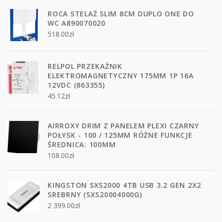
ROCA STELAŻ SLIM 8CM DUPLO ONE DO
WC A890070020
518.00
zł
RELPOL PRZEKAŹNIK
ELEKTROMAGNETYCZNY 175MM 1P 16A
12VDC (863355)
45.12
zł
AIRROXY DRIM Z PANELEM PLEXI CZARNY
POŁYSK - 100 / 125MM RÓŻNE FUNKCJE
ŚREDNICA: 100MM
108.00
zł
KINGSTON SXS2000 4TB USB 3.2 GEN 2X2
SREBRNY (SXS20004000G)
2 399.00
zł