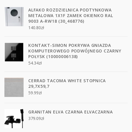
ALFAKO ROZDZIELNICA PODTYNKOWA
METALOWA 1X1F ZAMEK OKIENKO RAL
9003 A-RW18 (30_468776)
140.80
zł
KONTAKT-SIMON POKRYWA GNIAZDA
KOMPUTEROWEGO PODWÓJNEGO CZARNY
POŁYSK (10000006138)
54.34
zł
CERRAD TACOMA WHITE STOPNICA
29,7X59,7
59.99
zł
GRANITAN ELVA CZARNA ELVACZARNA
379.09
zł