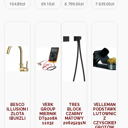
104.89
zł
69.10
zł
6 799.00
zł
7 639.00
zł
PODTYNKOWY
BESCO
VERK
TRES
VELLEMAN
ILLUSION I
GROUP
BLOCK
PODSTAWKA
ZŁOTA
MIERNIK
CZARNY
LUTOWNICZA
(BUIIZL)
DT9208A
MATOWY
Z
11032
20625291NM
CZYŚCIKIEM
GROTÓW