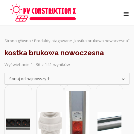
Skip
to
M
content
Strona główna
/ Produkty otagowane „kostka brukowa nowoczesna”
kostka brukowa nowoczesna
Wyświetlanie 1–36 z 141 wyników
Sorted
by
Sortuj od najnowszych
latest