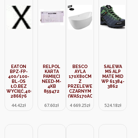
EATON
RELPOL
BESCO
SALEWA
BPZ-FP-
KARTA
AYLA
MS ALP
400/100-
PAMIĘCI
170X80CM
MATE MID
BL-OS
NEED-M-
Z
WP 61384-
ŁO.BEZ
4KB
PRZELEWEM
3862
WYCIĘĆ,400MM
859472
CZARNYM
286676
(WAS170ACZ)
44.42
zł
67.60
zł
4 669.25
zł
524.18
zł