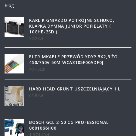
Blog
KARLIK GNIAZDO POTRÓJNE SCHUKO,
KLAPKA DYMNA JUNIOR POPIELATY (
10GHE-3SD )
32.28
zł
ELTRIMKABLE PRZEWÓD YDYP 5X2,5 ŻO
450/750V 50M WCA3105F00ADF0J
477.56
zł
HARD HEAD GRUNT USZCZELNIAJĄCY 1 L
61.99
zł
BOSCH GCL 2-50 CG PROFESSIONAL
0601066H00
1 974.49
zł