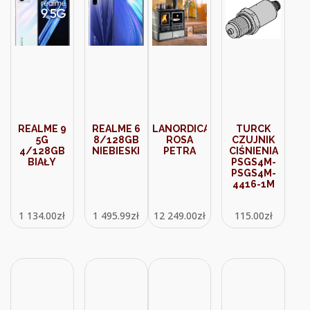
REALME 9
REALME 6
LANORDICA
TURCK
5G
8/128GB
ROSA
CZUJNIK
4/128GB
NIEBIESKI
PETRA
CIŚNIENIA
BIAŁY
PSGS4M-
PSGS4M-
4416-1M
1 134.00
zł
1 495.99
zł
12 249.00
zł
115.00
zł