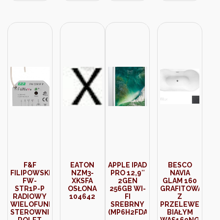
9201
20001046
F&F
EATON
APPLE IPAD
BESCO
FILIPOWSKI
NZM3-
PRO 12,9″
NAVIA
FW-
XKSFA
2GEN
GLAM 160
STR1P-P
OSŁONA
256GB WI-
GRAFITOWA
RADIOWY
104642
FI
Z
WIELOFUNKCYJNY
SREBRNY
PRZELEWEM
STEROWNIK
(MP6H2FDA)
BIAŁYM
ROLET
WAS160NGB