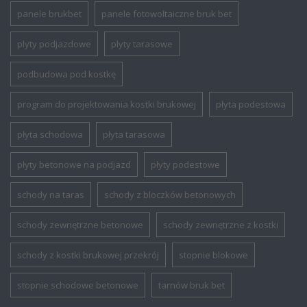
panele brukbet
panele fotowoltaiczne bruk bet
plyty podjazdowe
plyty tarasowe
podbudowa pod kostkę
program do projektowania kostki brukowej
płyta podestowa
płyta schodowa
płyta tarasowa
płyty betonowe na podjazd
płyty podestowe
schody na taras
schody z bloczków betonowych
schody zewnętrzne betonowe
schody zewnętrzne z kostki
schody z kostki brukowej przekrój
stopnie blokowe
stopnie schodowe betonowe
tarnów bruk bet