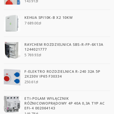
143.91
zł
KEHUA SPI10K-B X2 10KW
7 689.00
zł
RAYCHEM ROZDZIELNICA SBS-R-FP-6X13A
1244021777
5 769.93
zł
F-ELEKTRO ROZDZIELNICA R-240 32A 5P
2X230V IP65 F30334
250.61
zł
ETI-POLAM WYŁĄCZNIK
RÓŻNICOWOPRĄDOWY 4P 40A 0,3A TYP AC
EFI-4 002064143
146.78
zł