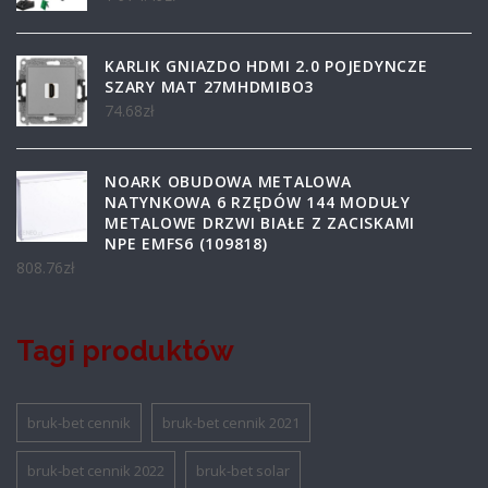
KARLIK GNIAZDO HDMI 2.0 POJEDYNCZE
SZARY MAT 27MHDMIBO3
74.68
zł
NOARK OBUDOWA METALOWA
NATYNKOWA 6 RZĘDÓW 144 MODUŁY
METALOWE DRZWI BIAŁE Z ZACISKAMI
NPE EMFS6 (109818)
808.76
zł
Tagi produktów
bruk-bet cennik
bruk-bet cennik 2021
bruk-bet cennik 2022
bruk-bet solar