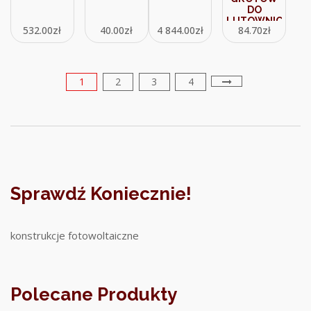
DO
LUTOWNIC
532.00
zł
40.00
zł
4 844.00
zł
84.70
zł
GRZAŁKOWYCH
SOLSTAND20
1
2
3
4
Sprawdź Koniecznie!
konstrukcje fotowoltaiczne
Polecane Produkty