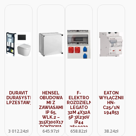
DURAVIT
HENSEL
F-
EATON
DURASYSTEM
OBUDOWA
ELEKTRO
WYŁĄCZNIK
LPZESTAW3205
MI Z
ROZDZIELNICA
HN-
ZAWIASAMI,
LEGATO
C25/1N
IP 65,
32M 4X32A
194853
WLK.2 –
5P 3X230V
315X300X170,
IP44
POKRYWA
7610070
3 012.24
zł
645.97
zł
658.82
zł
38.24
zł
NIEPRZEZROCZYSTA