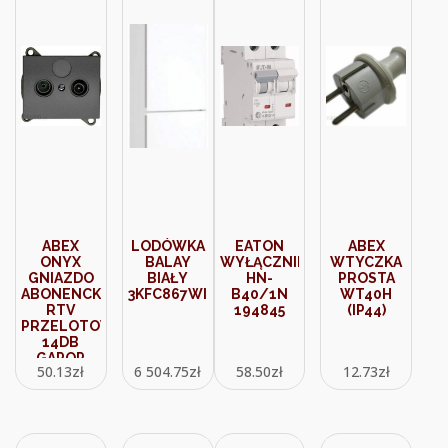
ABEX
LODÓWKA
EATON
ABEX
ONYX
BALAY
WYŁĄCZNIK
WTYCZKA
GNIAZDO
BIAŁY
HN-
PROSTA
ABONENCKIE
3KFC867WI
B40/1N
WT40H
RTV
194845
(IP44)
PRZELOTOWE
14DB
GAPOP
50.13
zł
6 504.75
zł
58.50
zł
12.73
zł
ANTRACYT
(9002316)