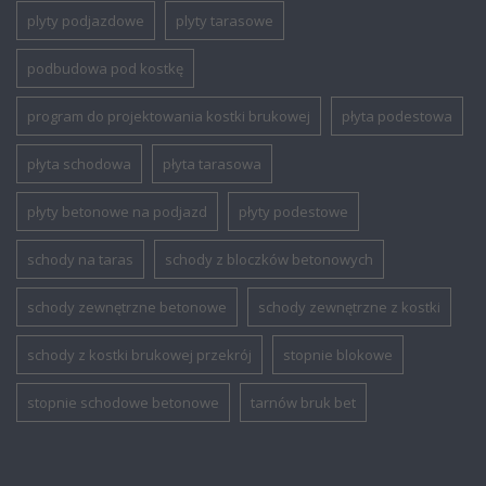
plyty podjazdowe
plyty tarasowe
podbudowa pod kostkę
program do projektowania kostki brukowej
płyta podestowa
płyta schodowa
płyta tarasowa
płyty betonowe na podjazd
płyty podestowe
schody na taras
schody z bloczków betonowych
schody zewnętrzne betonowe
schody zewnętrzne z kostki
schody z kostki brukowej przekrój
stopnie blokowe
stopnie schodowe betonowe
tarnów bruk bet