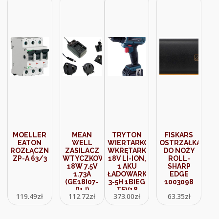
MOELLER
MEAN
TRYTON
FISKARS
EATON
WELL
WIERTARKO-
OSTRZAŁKA
ROZŁĄCZNIK
ZASILACZ
WKRĘTARKA
DO NOŻY
ZP-A 63/3
WTYCZKOWY
18V LI-ION,
ROLL-
18W 7.5V
1 AKU
SHARP
1.73A
ŁADOWARKA
EDGE
(GE18I07-
3-5H 1BIEG
1003098
P1J)
TFV18
119.49
zł
112.72
zł
373.00
zł
63.35
zł