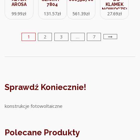
AROSA
7804
KLAMEK
NOWOCZESNYCH
99.99
zł
131.57
zł
561.39
zł
27.69
zł
PATYNA
1
2
3
…
7
Sprawdź Koniecznie!
konstrukcje fotowoltaiczne
Polecane Produkty