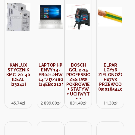
KANLUX
LAPTOP HP
BOSCH
ELPAR
STYCZNIK
ENVY 14-
GCL 2-15
LGY16
KMC-20-40
EB0212NW
PROFESSIONAL
ZIELONOŻÓŁTY
IDEAL
14″/I7/16GB/512GB/WIN10
ZESTAW
H07VK
[23241]
(14EB0212NW)
POKROWIEC
PRZEWÓD
+ STATYW
(5901854405957)
+ UCHWYT
+ 3
45.74
zł
2 899.00
zł
831.49
zł
11.30
zł
BATERIE
06159940FV