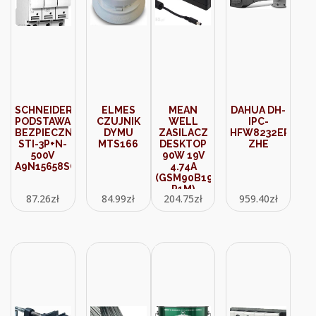
SCHNEIDER
ELMES
MEAN
DAHUA DH-
PODSTAWA
CZUJNIK
WELL
IPC-
BEZPIECZNIKOWA
DYMU
ZASILACZ
HFW8232EP-
STI-3P+N-
MTS166
DESKTOP
ZHE
500V
90W 19V
A9N15658SCH
4.74A
(GSM90B19-
P1M)
87.26
zł
84.99
zł
204.75
zł
959.40
zł