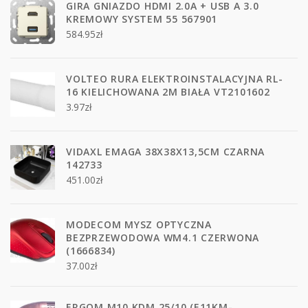
GIRA GNIAZDO HDMI 2.0A + USB A 3.0
KREMOWY SYSTEM 55 567901
584.95
zł
VOLTEO RURA ELEKTROINSTALACYJNA RL-
16 KIELICHOWANA 2M BIAŁA VT2101602
3.97
zł
VIDAXL EMAGA 38X38X13,5CM CZARNA
142733
451.00
zł
MODECOM MYSZ OPTYCZNA
BEZPRZEWODOWA WM4.1 CZERWONA
(1666834)
37.00
zł
ERGOM M10 KDM 25/10 (E11KM-