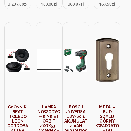
3 237.00
zł
100.00
zł
360.87
zł
167.58
zł
MM
OPADÓW
DZPCL.02
BEZBARWNA
(STR-R)
BIAŁY
PL11056920
SIMON 54
DZPCG.02/11
BIAŁY
GŁOŚNIKI
LAMPA
BOSCH
METAL-
SEAT
NOWODVORSKI
UNIVERSALDRILL
BUD
TOLEDO
– KINKIET
18V-60 1
SZYLD
LEON
ORBIT
AKUMULATOR
GÓRNY
CORDOBA
2XGX53 –
2,0AH
KWADRATOWY
ALTEA
CZARNY –
06039D7001
– DO