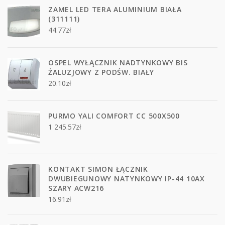
ZAMEL LED TERA ALUMINIUM BIAŁA
(311111)
44.77
zł
OSPEL WYŁĄCZNIK NADTYNKOWY BIS
ŻALUZJOWY Z PODŚW. BIAŁY
20.10
zł
PURMO YALI COMFORT CC 500X500
1 245.57
zł
KONTAKT SIMON ŁĄCZNIK
DWUBIEGUNOWY NATYNKOWY IP-44 10AX
SZARY ACW216
16.91
zł