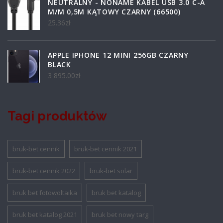
NEUTRALNY - NONAME KABEL USB 3.0 C-A
M/M 0,5M KĄTOWY CZARNY (66500)
25.36
zł
APPLE IPHONE 12 MINI 256GB CZARNY
BLACK
3 895.00
zł
Tagi produktów
bruk-bet cennik
bruk-bet cennik 2021
bruk-bet cennik 2022
bruk-bet solar
bruk bet fotowoltaika
bruk bet katalog
bruk bet katalog 2021
bruk bet nowy targ