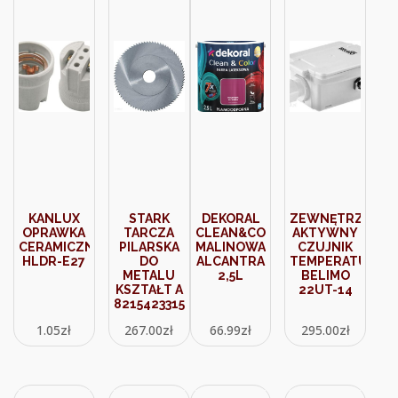
KANLUX
STARK
DEKORAL
ZEWNĘTRZY
OPRAWKA
TARCZA
CLEAN&COLOR
AKTYWNY
CERAMICZNA
PILARSKA
MALINOWA
CZUJNIK
HLDR-E27
DO
ALCANTRA
TEMPERATURY
METALU
2,5L
BELIMO
KSZTAŁT A
22UT-14
8215423315
1.05
zł
267.00
zł
66.99
zł
295.00
zł