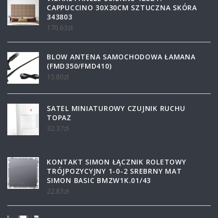
CAPPUCCINO 30X30CM SZTUCZNA SKÓRA
343803
170.63
zł
BLOW ANTENA SAMOCHODOWA ŁAMANA
(FMD350/FMD410)
15.80
zł
SATEL MINIATUROWY CZUJNIK RUCHU
TOPAZ
32.37
zł
KONTAKT SIMON ŁĄCZNIK ROLETOWY
TRÓJPOZYCYJNY 1-0-2 SREBRNY MAT
SIMON BASIC BMZW1K.01/43
22.83
zł