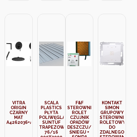
2P+Z P
265327
(30WGHP2P)
VITRA
SCALA
F&F
KONTAKT
ORIGIN
PLASTICS
STEROWNIK
SIMON
CZARNY
PŁYTA
ROLET
GRUPOWY
MAT
POLIWĘGLANOWA
CZUJNIK
STEROWNIK
A4262036+A4563836+A4263136+A4554336+A4262536+A41949
SUNTUF
OPADÓW
ROLETOWY
TRAPEZOWA
DESZCZU/
DO
76/16
ŚNIEGU +
ZDALNEGO
900X2000
SONDA
STEROWANIA