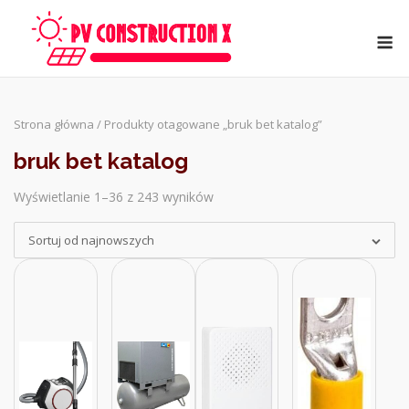
Skip
to
M
content
Strona główna
/ Produkty otagowane „bruk bet katalog”
bruk bet katalog
Wyświetlanie 1–36 z 243 wyników
Sorted
by
Sortuj od najnowszych
latest