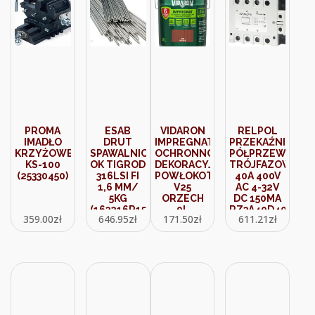
PROMA
ESAB
VIDARON
RELPOL
IMADŁO
DRUT
IMPREGNAT
PRZEKAŹNIK
KRZYŻOWE
SPAWALNICZY
OCHRONNO
PÓŁPRZEWODO
KS-100
OK TIGROD
DEKORACYJNY
TRÓJFAZOWY
(25330450)
316LSI FI
POWŁOKOTWÓRCZY
40A 400V
1,6 MM/
V25
AC 4-32V
5KG
ORZECH
DC 150MA
(163216R150PX5)
9L
RZ3A40D40
359.00
zł
646.95
zł
171.50
zł
611.21
zł