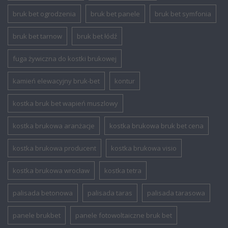
bruk bet ogrodzenia
bruk bet panele
bruk bet symfonia
bruk bet tarnow
bruk bet łódź
fuga żywiczna do kostki brukowej
kamień elewacyjny bruk-bet
kontur
kostka bruk bet wapień muszlowy
kostka brukowa aranżacje
kostka brukowa bruk bet cena
kostka brukowa producent
kostka brukowa visio
kostka brukowa wrocław
kostka tetra
palisada betonowa
palisada taras
palisada tarasowa
panele brukbet
panele fotowoltaiczne bruk bet