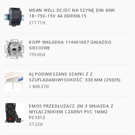
MEAN WELL DC/DC NA SZYNĘ DIN 60W
18~75V-15V 4A DDR60L15
217.71
zł
KOPP WKŁADKA 114401007 GNIAZDO
SIECIOWE
159.00
zł
AJ PODWIESZANE SZAFKI Z 2
SZUFLADAMIWYSOKOŚĆ: 330 MM (25635)
1 868.37
zł
EMOS PRZEDŁUŻACZ 2M 3 GNIAZDA Z
WYŁĄCZNIKIEM CZARNY PVC 1MM2
PC1312
27.23
zł