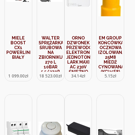
MIELE
WALTER
ORNO
EM GROUP
BOOST
SPRĘŻARKA
DZWONEK
KOŃCÓWKA
CX1
ŚRUBOWA
PRZEWODOWY
OCZKOWA
POWERLINE
NA
ELEKTRONICZNY
IZOLOWANA
BIAŁY
ZBIORNIKU
JEDNOTONOWY
25M8
270 L
LARK MAXI
MIEDŹ
10BAR
AC 230V
CYNOWANA
5,5/270P
ŚNIEŻNO
(KCI25F8)
1 099.00
zł
18 523.00
zł
34.14
zł
5.15
zł
55270P10
BIAŁY
(ORDPMR161PW)