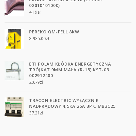
02010101000)
4.19
zł
PEREKO QM-PELL 8KW
8 985.00
zł
ETI POLAM KŁÓDKA ENERGETYCZNA
TRÓJKĄT 9MM MAŁA (R-15) KST-03
002912400
20.79
zł
TRACON ELECTRIC WYŁĄCZNIK
NADPRĄDOWY 4,5KA 25A 3P C MB3C25
37.21
zł