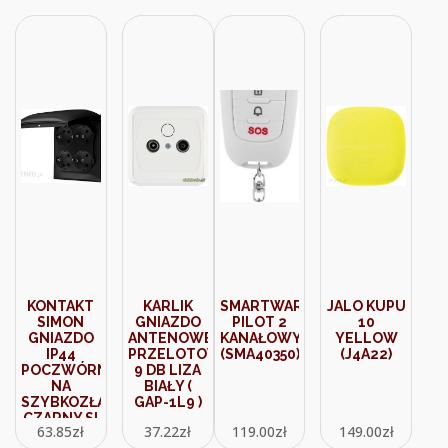
KONTAKT
KARLIK
SMARTWARES
JALO KUPU
SIMON
GNIAZDO
PILOT 2
10
GNIAZDO
ANTENOWE
KANAŁOWY
YELLOW
IP44
PRZELOTOWE
(SMA40350)
(J4A22)
POCZWÓRNE
9 DB LIZA
NA
BIAŁY (
SZYBKOZŁĄCZA
GAP-1L9 )
CZARNY SI
63.85
zł
37.22
zł
119.00
zł
149.00
zł
ACGSZ4CZ49