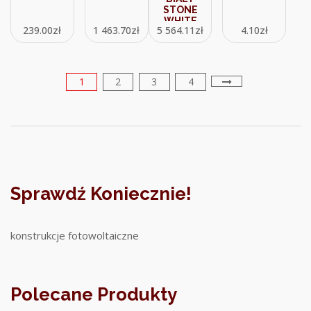
STONE
WHITE
239.00
zł
1 463.70
zł
5 564.11
zł
4.10
zł
33071FRW
1
2
3
4
Sprawdź Koniecznie!
konstrukcje fotowoltaiczne
Polecane Produkty