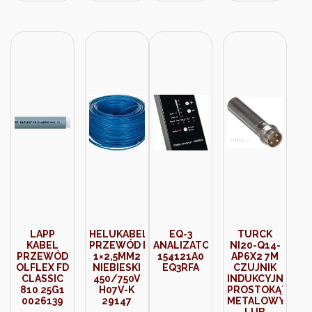
LAPP
HELUKABEL
EQ-3
TURCK
KABEL
PRZEWÓD LGY
ANALIZATOR
NI20-Q14-
PRZEWÓD
1×2,5MM2
154121A0
AP6X2 7M
OLFLEX FD
NIEBIESKI
EQ3RFA
CZUJNIK
CLASSIC
450/750V
INDUKCYJNY
810 25G1
H07V-K
PROSTOKĄTNY
0026139
29147
METALOWY
LUB