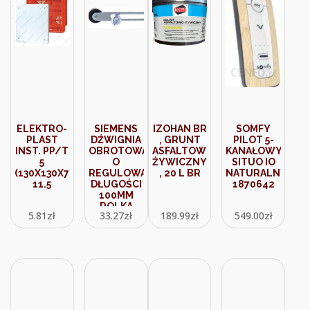
ELEKTRO-
SIEMENS
IZOHAN BR
SOMFY
PLAST
DŹWIGNIA
, GRUNT
PILOT 5-
INST. PP/T
OBROTOWA
ASFALTOWO-
KANAŁOWY
5
O
ŻYWICZNY
SITUO IO
(130X130X70)
REGULOWANEJ
, 20 L BR
NATURALNY
11.5
DŁUGOŚCI
1870642
100MM
ROLKA
5.81
zł
33.27
zł
189.99
zł
549.00
zł
19MM DO
GŁOWICY
NAPĘDOWEJ
METAL/TWORZYWO
3SE5000-
0AA50