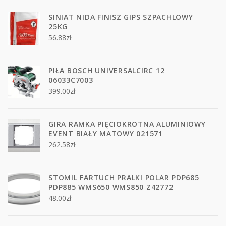
SINIAT NIDA FINISZ GIPS SZPACHLOWY
25KG
56.88
zł
PIŁA BOSCH UNIVERSALCIRC 12
06033C7003
399.00
zł
GIRA RAMKA PIĘCIOKROTNA ALUMINIOWY
EVENT BIAŁY MATOWY 021571
262.58
zł
STOMIL FARTUCH PRALKI POLAR PDP685
PDP885 WMS650 WMS850 Z42772
48.00
zł