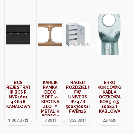
BCS
KARLIK
HAGER
ERKO
REJESTRATOR
RAMKA
ROZDZIELNICA
KOŃCÓWKA
IP BCS P
DECO
FW
KABLA
NVR1601
SOFT 2-
UNIVERS
OCZKOWA
4K II 16
KROTNA
IP44/II
KOA 5-0,5
KANAŁOWY
ZŁOTY
500X300X160
100SZT
METALIK
FWB31S
KABLOWA
8DRSO2
1 007.37
zł
7.89
zł
859.39
zł
22.46
zł