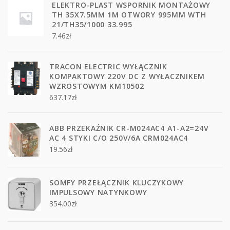
ELEKTRO-PLAST WSPORNIK MONTAŻOWY
TH 35X7.5MM 1M OTWORY 995MM WTH
21/TH35/1000 33.995
7.46
zł
TRACON ELECTRIC WYŁĄCZNIK
KOMPAKTOWY 220V DC Z WYŁACZNIKEM
WZROSTOWYM KM10502
637.17
zł
ABB PRZEKAŹNIK CR-M024AC4 A1-A2=24V
AC 4 STYKI C/O 250V/6A CRM024AC4
19.56
zł
SOMFY PRZEŁĄCZNIK KLUCZYKOWY
IMPULSOWY NATYNKOWY
354.00
zł