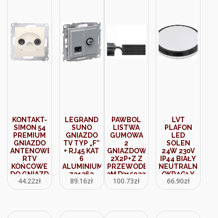
KONTAKT-
LEGRAND
PAWBOL
LVT
SIMON 54
SUNO
LISTWA
PLAFON
PREMIUM
GNIAZDO
GUMOWA
LED
GNIAZDO
TV TYP „F”
2
SOLEN
ANTENOWE
+ RJ45 KAT
GNIAZDOWA
24W 230V
RTV
6
2X2P+Z Z
IP44 BIAŁY
KOŃCOWE
ALUMINIUM
PRZEWODEM
NEUTRALNY
DO GNIAZD
721362
3M D315923
OKRĄGŁY
44.22
zł
89.16
zł
100.73
zł
66.90
zł
PRZELOTOWYCH
CZARNY
TŁUM.
(7433)
10DB
(DAZ.01/41)