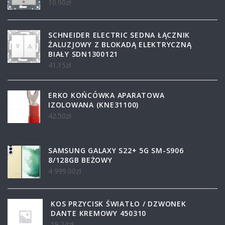
10.90
zł
SCHNEIDER ELECTRIC SEDNA ŁĄCZNIK
ŻALUZJOWY Z BLOKADĄ ELEKTRYCZNĄ
BIAŁY SDN1300121
41.15
zł
ERKO KOŃCÓWKA APARATOWA
IZOLOWANA (KNE31100)
42.50
zł
SAMSUNG GALAXY S22+ 5G SM-S906
8/128GB BEŻOWY
4 999.00
zł
KOS PRZYCISK ŚWIATŁO / DZWONEK
DANTE KREMOWY 450310
19.24
zł