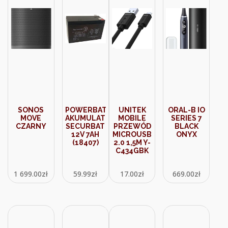
SONOS
POWERBAT
UNITEK
ORAL-B IO
MOVE
AKUMULATOR
MOBILE
SERIES 7
CZARNY
SECURBAT
PRZEWÓD
BLACK
12V 7AH
MICROUSB
ONYX
(18407)
2.0 1,5M Y-
C434GBK
1 699.00
zł
59.99
zł
17.00
zł
669.00
zł