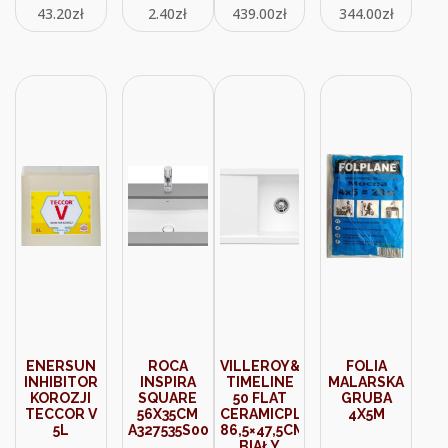
43.20
zł
2.40
zł
439.00
zł
344.00
zł
PLASTIKOWY
(NI20Q14AP6X27
ENERSUN
ROCA
VILLEROY&BOCH
FOLIA
INHIBITOR
INSPIRA
TIMELINE
MALARSKA
KOROZJI
SQUARE
50 FLAT
GRUBA
TECCOR V
56X35CM
CERAMICPLUS
4X5M
5L
A327535S00
86,5×47,5CM
BIAŁY