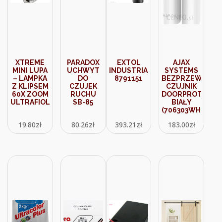
XTREME
PARADOX
EXTOL
AJAX
MINI LUPA
UCHWYT
INDUSTRIAL
SYSTEMS
– LAMPKA
DO
8791151
BEZPRZEWODO
Z KLIPSEM
CZUJEK
CZUJNIK
60X ZOOM
RUCHU
DOORPROTECT
ULTRAFIOLET
SB-85
BIAŁY
(706303WH1)
19.80
zł
80.26
zł
393.21
zł
183.00
zł