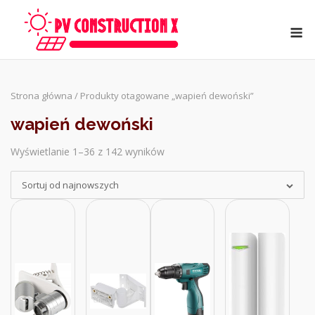
Skip
to
M
content
Strona główna
/ Produkty otagowane „wapień dewoński”
wapień dewoński
Wyświetlanie 1–36 z 142 wyników
Sorted
by
Sortuj od najnowszych
latest