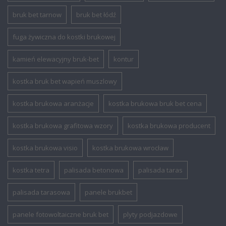
bruk bet tarnow
bruk bet łódź
fuga żywiczna do kostki brukowej
kamień elewacyjny bruk-bet
kontur
kostka bruk bet wapień muszlowy
kostka brukowa aranżacje
kostka brukowa bruk bet cena
kostka brukowa grafitowa wzory
kostka brukowa producent
kostka brukowa visio
kostka brukowa wrocław
kostka tetra
palisada betonowa
palisada taras
palisada tarasowa
panele brukbet
panele fotowoltaiczne bruk bet
plyty podjazdowe