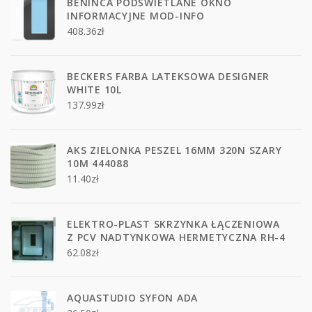
BENINCA PODŚWIETLANE OKNO
INFORMACYJNE MOD-INFO
408.36
zł
BECKERS FARBA LATEKSOWA DESIGNER
WHITE 10L
137.99
zł
AKS ZIELONKA PESZEL 16MM 320N SZARY
10M 444088
11.40
zł
ELEKTRO-PLAST SKRZYNKA ŁĄCZENIOWA
Z PCV NADTYNKOWA HERMETYCZNA RH-4
62.08
zł
AQUASTUDIO SYFON ADA