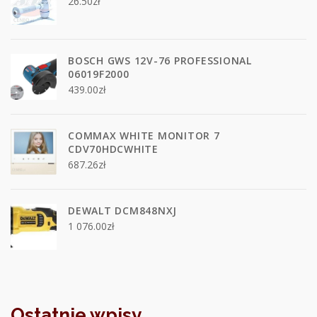
26.50
zł
BOSCH GWS 12V-76 PROFESSIONAL
06019F2000
439.00
zł
COMMAX WHITE MONITOR 7
CDV70HDCWHITE
687.26
zł
DEWALT DCM848NXJ
1 076.00
zł
Ostatnie wpisy