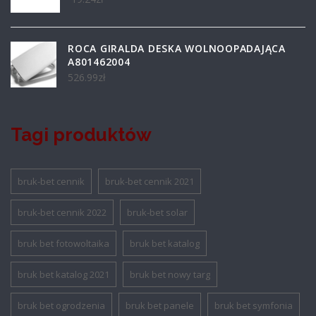
ROCA GIRALDA DESKA WOLNOOPADAJĄCA
A801462004
526.99
zł
Tagi produktów
bruk-bet cennik
bruk-bet cennik 2021
bruk-bet cennik 2022
bruk-bet solar
bruk bet fotowoltaika
bruk bet katalog
bruk bet katalog 2021
bruk bet nowy targ
bruk bet ogrodzenia
bruk bet panele
bruk bet symfonia