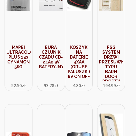
MAPEI
EURA
KOSZYK
PSG
ULTRACOLOR
CZUJNIK
NA
SYSTEM
PLUS 143
CZADU CD-
BATERIE
DRZWI
CYNAMON
24A2 9V
4XAA
PRZESUWNYCH
5KG
BATERYJNY
(GRUBE
TYPU
PALUSZKI)
BARN
6V ON OFF
DOOR
PROSTY
52.50
zł
93.78
zł
4.80
zł
194.99
zł
76006