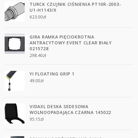
TURCK CZUJNIK CIŚNIENIA PT10R-2003-
U1-H1143/X
623.00
zł
GIRA RAMKA PIĘCIOKROTNA
ANTRACYTOWY EVENT CLEAR BIAŁY
0215728
298.40
zł
YI FLOATING GRIP 1
49.00
zł
VIDAXL DESKA SEDESOWA
WOLNOOPADAJĄCA CZARNA 145022
95.15
zł