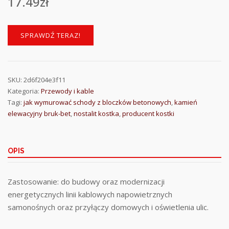
17.49
zł
SPRAWDŹ TERAZ!
SKU:
2d6f204e3f11
Kategoria:
Przewody i kable
Tagi:
jak wymurować schody z bloczków betonowych
,
kamień
elewacyjny bruk-bet
,
nostalit kostka
,
producent kostki
OPIS
Zastosowanie: do budowy oraz modernizacji
energetycznych linii kablowych napowietrznych
samonośnych oraz przyłączy domowych i oświetlenia ulic.