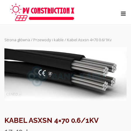
Skip
to
M
content
Strona główna
/
Przewody i kable
/ Kabel Asxsn 4×70 0.6/1Kv
KABEL ASXSN 4×70 0.6/1KV