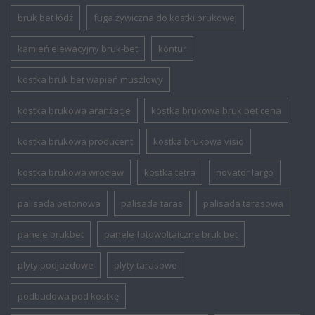
bruk bet łódź
fuga żywiczna do kostki brukowej
kamień elewacyjny bruk-bet
kontur
kostka bruk bet wapień muszlowy
kostka brukowa aranżacje
kostka brukowa bruk bet cena
kostka brukowa producent
kostka brukowa visio
kostka brukowa wrocław
kostka tetra
novator largo
palisada betonowa
palisada taras
palisada tarasowa
panele brukbet
panele fotowoltaiczne bruk bet
plyty podjazdowe
plyty tarasowe
podbudowa pod kostkę