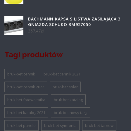
BACHMANN KAPSA S LISTWA ZASILAJĄCA 3
GNIAZDA SCHUKO BM927050
367.47
zł
Tagi produktów
bruk-bet cennik
bruk-bet cennik 2021
bruk-bet cennik 2022
bruk-bet solar
bruk bet fotowoltaika
bruk bet katalog
bruk bet katalog 2021
bruk bet nowy targ
bruk bet panele
bruk bet symfonia
bruk bet tarnow