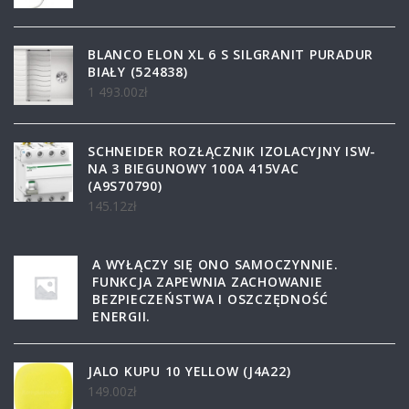
BLANCO ELON XL 6 S SILGRANIT PURADUR
BIAŁY (524838)
1 493.00
zł
SCHNEIDER ROZŁĄCZNIK IZOLACYJNY ISW-
NA 3 BIEGUNOWY 100A 415VAC
(A9S70790)
145.12
zł
A WYŁĄCZY SIĘ ONO SAMOCZYNNIE.
FUNKCJA ZAPEWNIA ZACHOWANIE
BEZPIECZEŃSTWA I OSZCZĘDNOŚĆ
ENERGII.
JALO KUPU 10 YELLOW (J4A22)
149.00
zł