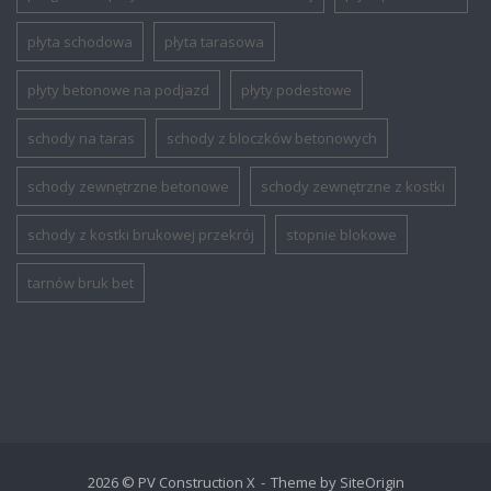
płyta schodowa
płyta tarasowa
płyty betonowe na podjazd
płyty podestowe
schody na taras
schody z bloczków betonowych
schody zewnętrzne betonowe
schody zewnętrzne z kostki
schody z kostki brukowej przekrój
stopnie blokowe
tarnów bruk bet
2026 © PV Construction X
Theme by
SiteOrigin