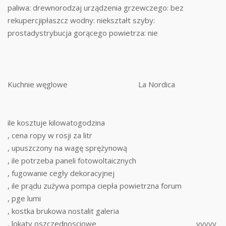
paliwa: drewnorodzaj urządzenia grzewczego: bez
rekupercjipłaszcz wodny: niekształt szyby:
prostadystrybucja gorącego powietrza: nie
Kuchnie węglowe
La Nordica
ile kosztuje kilowatogodzina
, cena ropy w rosji za litr
, upuszczony na wagę sprężynową
, ile potrzeba paneli fotowoltaicznych
, fugowanie cegły dekoracyjnej
, ile prądu zużywa pompa ciepła powietrzna forum
, pge lumi
, kostka brukowa nostalit galeria
, lokaty oszczednosciowe
yyyyy