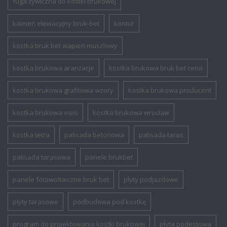
fuga żywiczna do kostki brukowej
kamień elewacyjny bruk-bet
kontur
kostka bruk bet wapień muszlowy
kostka brukowa aranżacje
kostka brukowa bruk bet cena
kostka brukowa grafitowa wzory
kostka brukowa producent
kostka brukowa visio
kostka brukowa wrocław
kostka tetra
palisada betonowa
palisada taras
palisada tarasowa
panele brukbet
panele fotowoltaiczne bruk bet
plyty podjazdowe
plyty tarasowe
podbudowa pod kostkę
program do projektowania kostki brukowej
płyta podestowa