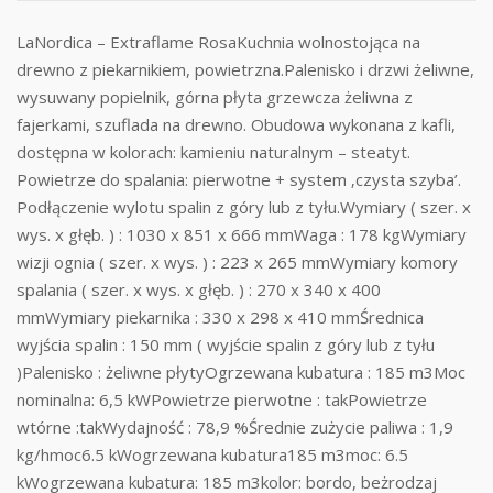
LaNordica – Extraflame RosaKuchnia wolnostojąca na
drewno z piekarnikiem, powietrzna.Palenisko i drzwi żeliwne,
wysuwany popielnik, górna płyta grzewcza żeliwna z
fajerkami, szuflada na drewno. Obudowa wykonana z kafli,
dostępna w kolorach: kamieniu naturalnym – steatyt.
Powietrze do spalania: pierwotne + system ‚czysta szyba’.
Podłączenie wylotu spalin z góry lub z tyłu.Wymiary ( szer. x
wys. x głęb. ) : 1030 x 851 x 666 mmWaga : 178 kgWymiary
wizji ognia ( szer. x wys. ) : 223 x 265 mmWymiary komory
spalania ( szer. x wys. x głęb. ) : 270 x 340 x 400
mmWymiary piekarnika : 330 x 298 x 410 mmŚrednica
wyjścia spalin : 150 mm ( wyjście spalin z góry lub z tyłu
)Palenisko : żeliwne płytyOgrzewana kubatura : 185 m3Moc
nominalna: 6,5 kWPowietrze pierwotne : takPowietrze
wtórne :takWydajność : 78,9 %Średnie zużycie paliwa : 1,9
kg/hmoc6.5 kWogrzewana kubatura185 m3moc: 6.5
kWogrzewana kubatura: 185 m3kolor: bordo, beżrodzaj