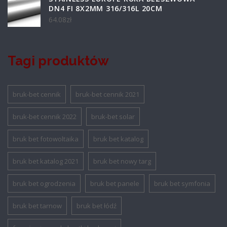
DN4 FI 8X2MM 316/316L 20CM
64.08
zł
Tagi produktów
bruk-bet cennik
bruk-bet cennik 2021
bruk-bet cennik 2022
bruk-bet solar
bruk bet fotowoltaika
bruk bet katalog
bruk bet katalog 2021
bruk bet nowy targ
bruk bet ogrodzenia
bruk bet panele
bruk bet symfonia
bruk bet tarnow
bruk bet łódź