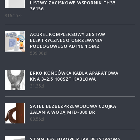
LISTWY ZACISKOWE WSPORNIK TH35
36156
316.25
zł
ACUREL KOMPLEKSOWY ZESTAW
ELEKTRYCZNEGO OGRZEWANIA
PODŁOGOWEGO AD116 1,5M2
509.00
zł
ERKO KOŃCÓWKA KABLA APARATOWA
KNA 3-2,5 100SZT KABLOWA
31.35
zł
SATEL BEZBEZPRZEWODOWA CZUJKA
ZALANIA WODĄ MFD-300 BR
88.56
zł
STAINLESS EUROPE RURA BEZSZWOWA