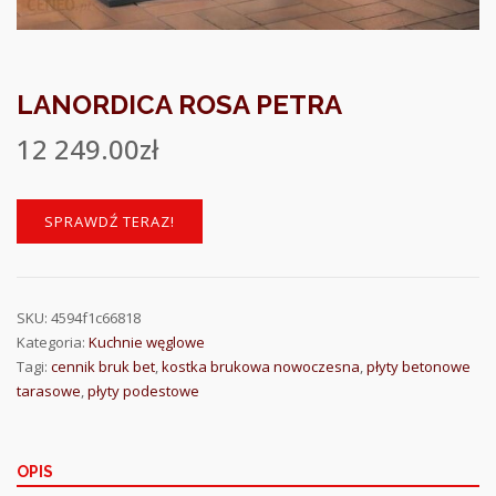
LANORDICA ROSA PETRA
12 249.00
zł
SPRAWDŹ TERAZ!
SKU:
4594f1c66818
Kategoria:
Kuchnie węglowe
Tagi:
cennik bruk bet
,
kostka brukowa nowoczesna
,
płyty betonowe
tarasowe
,
płyty podestowe
OPIS