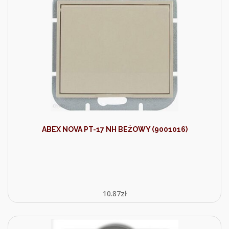
ABEX NOVA PT-17 NH BEŻOWY (9001016)
10.87
zł