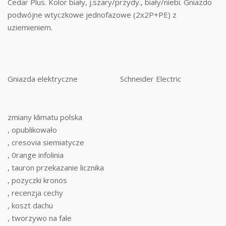
Cedar Plus. Kolor biały, j.szary/przydy., biały/niebi. Gniazdo
podwójne wtyczkowe jednofazowe (2x2P+PE) z
uziemieniem.
Gniazda elektryczne
Schneider Electric
zmiany klimatu polska
, opublikowało
, cresovia siemiatycze
, 0range infolinia
, tauron przekazanie licznika
, pozyczki kronos
, recenzja cechy
, koszt dachu
, tworzywo na fale