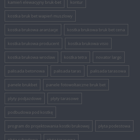
kamień elewacyjny bruk-bet
kontur
kostka bruk bet wapień muszlowy
kostka brukowa aranżacje
kostka brukowa bruk bet cena
kostka brukowa producent
kostka brukowa visio
kostka brukowa wrocław
kostka tetra
novator largo
palisada betonowa
palisada taras
palisada tarasowa
panele brukbet
panele fotowoltaiczne bruk bet
plyty podjazdowe
plyty tarasowe
podbudowa pod kostkę
program do projektowania kostki brukowej
płyta podestowa
płyta schodowa
płyta tarasowa