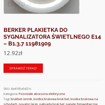
BERKER PLAKIETKA DO
SYGNALIZATORA ŚWIETLNEGO E14
– B1.3.7 11981909
12.92
zł
SPRAWDŹ TERAZ!
SKU:
da4105a5d21c
Kategoria:
Pozostałe akcesoria elektryczne
Tagi:
brukbet cennik
,
kostka brukowa bruk bet
,
kostka brukowa na
schodach
,
novator largo
,
palisada bruk bet
,
panele fotowoltaiczne