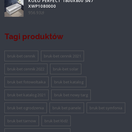
KOŁO PERFECT 1800X800 SN7
XWP1080000
956.93
zł
Tagi produktów
bruk-bet cennik
bruk-bet cennik 2021
bruk-bet cennik 2022
bruk-bet solar
bruk bet fotowoltaika
bruk bet katalog
bruk bet katalog 2021
bruk bet nowy targ
bruk bet ogrodzenia
bruk bet panele
bruk bet symfonia
bruk bet tarnow
bruk bet łódź