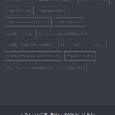
płyta schodowa
płyta tarasowa
płyty betonowe na podjazd
płyty podestowe
schody na taras
schody z bloczków betonowych
schody zewnętrzne betonowe
schody zewnętrzne z kostki
schody z kostki brukowej przekrój
stopnie blokowe
stopnie schodowe betonowe
tarnów bruk bet
2026 © PV Construction X
Theme by
SiteOrigin