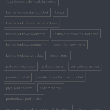
fuga żywiczna do kostki brukowej
kamień elewacyjny bruk-bet
kontur
kostka bruk bet wapień muszlowy
kostka brukowa aranżacje
kostka brukowa bruk bet cena
kostka brukowa producent
kostka brukowa visio
kostka brukowa wrocław
kostka tetra
palisada betonowa
palisada taras
palisada tarasowa
panele brukbet
panele fotowoltaiczne bruk bet
plyty podjazdowe
plyty tarasowe
podbudowa pod kostkę
program do projektowania kostki brukowej
płyta podestowa