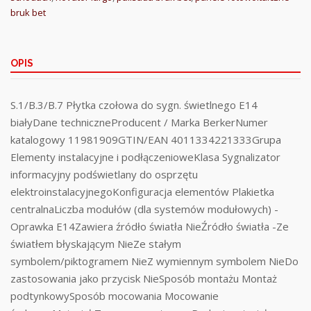
bruk bet
OPIS
S.1/B.3/B.7 Płytka czołowa do sygn. świetlnego E14
białyDane techniczneProducent / Marka BerkerNumer
katalogowy 11981909GTIN/EAN 4011334221333Grupa
Elementy instalacyjne i podłączenioweKlasa Sygnalizator
informacyjny podświetlany do osprzętu
elektroinstalacyjnegoKonfiguracja elementów Plakietka
centralnaLiczba modułów (dla systemów modułowych) -
Oprawka E14Zawiera źródło światła NieŹródło światła -Ze
światłem błyskającym NieZe stałym
symbolem/piktogramem NieZ wymiennym symbolem NieDo
zastosowania jako przycisk NieSposób montażu Montaż
podtynkowySposób mocowania Mocowanie