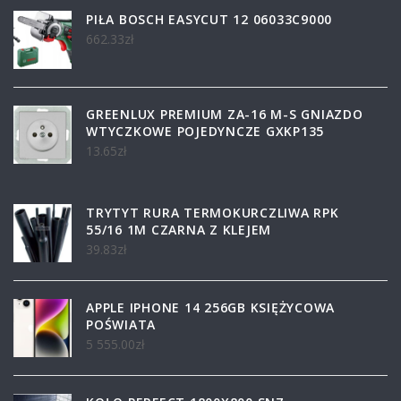
PIŁA BOSCH EASYCUT 12 06033C9000
662.33
zł
GREENLUX PREMIUM ZA-16 M-S GNIAZDO
WTYCZKOWE POJEDYNCZE GXKP135
13.65
zł
TRYTYT RURA TERMOKURCZLIWA RPK
55/16 1M CZARNA Z KLEJEM
39.83
zł
APPLE IPHONE 14 256GB KSIĘŻYCOWA
POŚWIATA
5 555.00
zł