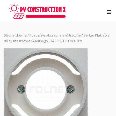
Skip
to
M
content
Strona główna
/
Pozostałe akcesoria elektryczne
/ Berker Plakietka
do sygnalizatora świetlnego E14 – B1.3.7 11981909