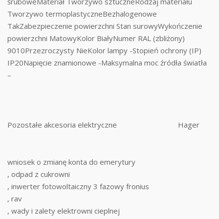
śruboweMateriał Tworzywo sztuczneRodzaj materiału
Tworzywo termoplastyczneBezhalogenowe
TakZabezpieczenie powierzchni Stan surowyWykończenie
powierzchni MatowyKolor BiałyNumer RAL (zbliżony)
9010Przezroczysty NieKolor lampy -Stopień ochrony (IP)
IP20Napięcie znamionowe -Maksymalna moc źródła światła
–
Pozostałe akcesoria elektryczne
Hager
wniosek o zmianę konta do emerytury
, odpad z cukrowni
, inwerter fotowoltaiczny 3 fazowy fronius
, rav
, wady i zalety elektrowni cieplnej