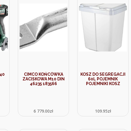
40
CIMCO KOŃCÓWKA
KOSZ DO SEGREGACJI
ZACISKOWA M10 DIN
60L POJEMNIK
46235 183566
POJEMNIKI KOSZ
6 779.00
zł
109.95
zł