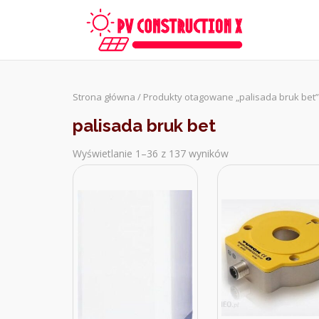
Skip
to
content
Strona główna
/ Produkty otagowane „palisada bruk bet”
palisada bruk bet
Wyświetlanie 1–36 z 137 wyników
Sorted
by
latest