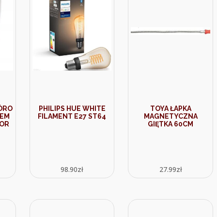
IÓRO
PHILIPS HUE WHITE
TOYA ŁAPKA
CEM
FILAMENT E27 ST64
MAGNETYCZNA
BOR
GIĘTKA 60CM
98.90
zł
27.99
zł