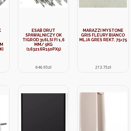
K
ESAB DRUT
MARAZZI MYSTONE
SPAWALNICZY OK
GRIS FLEURY BIANCO
TIGROD 316LSI FI 1,6
MLJA GRES REKT. 75×75
EM
MM/ 5KG
KI
(163216R150PX5)
646.95
zł
213.75
zł