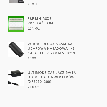
8.59
zł
F&F MH-R8X8
PRZEKAŹ.8X8A.
264.79
zł
VORFAL DŁUGA NASADKA
UDAROWA NASADOWA 1/2
CALA KLUCZ 27MM V08219
12.99
zł
ULTIMODE ZASILACZ 5V/1A
DO MEDIAKONWERTERÓW
(XFS0501200)
21.03
zł