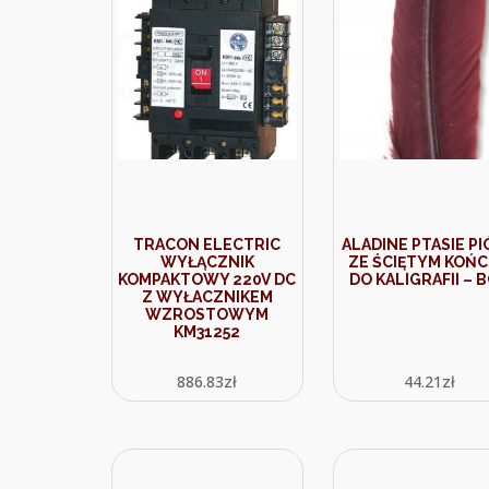
TRACON ELECTRIC
ALADINE PTASIE P
WYŁĄCZNIK
ZE ŚCIĘTYM KOŃ
KOMPAKTOWY 220V DC
DO KALIGRAFII – 
Z WYŁACZNIKEM
WZROSTOWYM
KM31252
886.83
zł
44.21
zł