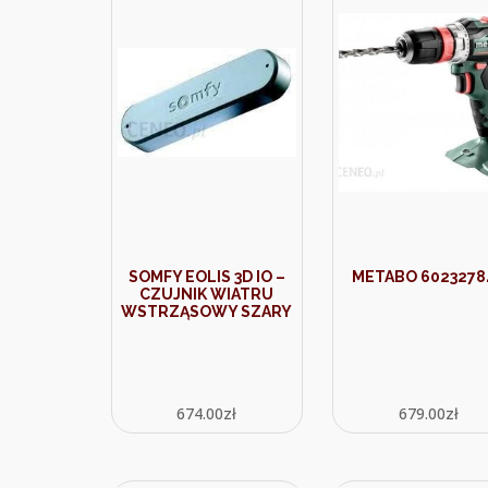
SOMFY EOLIS 3D IO –
METABO 6023278
CZUJNIK WIATRU
WSTRZĄSOWY SZARY
674.00
zł
679.00
zł