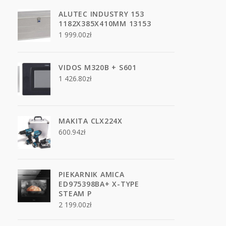
ALUTEC INDUSTRY 153
1182X385X410MM 13153
1 999.00
zł
VIDOS M320B + S601
1 426.80
zł
MAKITA CLX224X
600.94
zł
PIEKARNIK AMICA
ED975398BA+ X-TYPE
STEAM P
2 199.00
zł