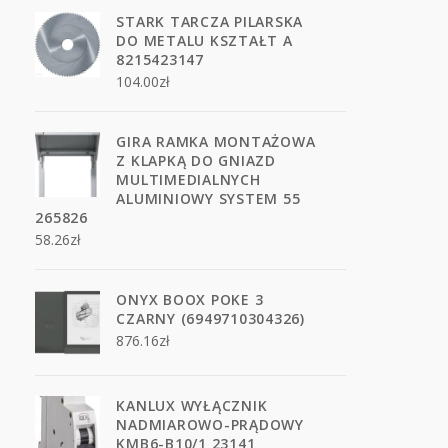
STARK TARCZA PILARSKA
DO METALU KSZTAŁT A
8215423147
104.00
zł
GIRA RAMKA MONTAŻOWA
Z KLAPKĄ DO GNIAZD
MULTIMEDIALNYCH
ALUMINIOWY SYSTEM 55
265826
58.26
zł
ONYX BOOX POKE 3
CZARNY (6949710304326)
876.16
zł
KANLUX WYŁĄCZNIK
NADMIAROWO-PRĄDOWY
KMB6-B10/1 23141