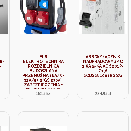
ELS
ABB WYŁĄCZNIK
6-
ELEKTROTECHNIKA
NADPRĄDOWY 1P C
6
ROZDZIELNICA
1,6A 25KA AC S201P-
BUDOWLANA
C1,6
PRZENOŚNA 16A/5 +
2CDS281001R0974
32A/5 + 2*GS 230V +
ZABEZPIECZENIA +
WTYCZKA 32A/5,
262.55
zł
234.95
zł
4PO21C11C1W2C