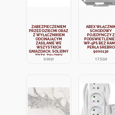
ZABEZPIECZENIEM
ABEX WŁĄCZNI
PRZED DZIEĆMI ORAZ
SCHODOWY
Z WYŁĄCZNIKIEM
POJEDYNCZY Z
ODCINAJĄCYM
PODŚWIETLENI
ZASILANIE WE
WP-5PS BEZ RAM
WSZYSTKICH
PERŁA SREBRO
GNIAZDACH. SOLIDNY
9000130
TRZY-ŻYŁOWY
0.00
zł
17.52
zł
PRZEWÓD O
ZWIĘKSZONYCH
PRZEKROJACH W
OSŁONIE Z POLWINITU
SPRAWIA