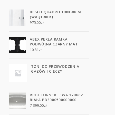
BESCO QUADRO 190X90CM
(WAQ190PK)
975.00
zł
ABEX PERŁA RAMKA
PODWÓJNA CZARNY MAT
10.81
zł
TZN. DO PRZEWODZENIA
GAZÓW I CIECZY
RIHO CORNER LEWA 170X82
BIAŁA BD3000500000000
7 399.00
zł