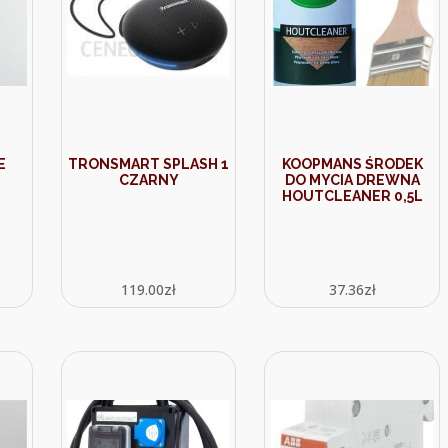
E
TRONSMART SPLASH 1
KOOPMANS ŚRODEK
CZARNY
DO MYCIA DREWNA
HOUTCLEANER 0,5L
119.00
zł
37.36
zł