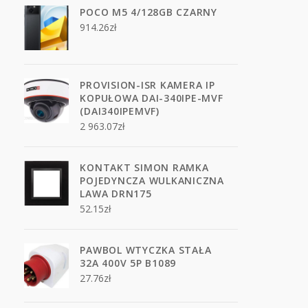
POCO M5 4/128GB CZARNY
914.26
zł
PROVISION-ISR KAMERA IP
KOPUŁOWA DAI-340IPE-MVF
(DAI340IPEMVF)
2 963.07
zł
KONTAKT SIMON RAMKA
POJEDYNCZA WULKANICZNA
LAWA DRN175
52.15
zł
PAWBOL WTYCZKA STAŁA
32A 400V 5P B1089
27.76
zł