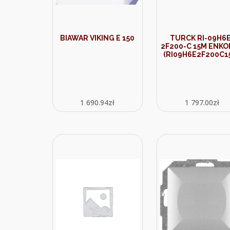
BIAWAR VIKING E 150
TURCK RI-09H6E
2F200-C 15M ENK
(RI09H6E2F200C1
1 690.94
zł
1 797.00
zł