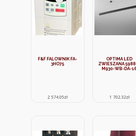
F&F FALOWNIK FA-
OPTIMA LED
3HO75
ZWIESZANA 5988
M930-WB-DA-1
2 574.05
zł
1 702.32
zł