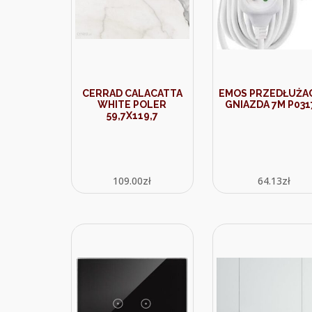
CERRAD CALACATTA
EMOS PRZEDŁUŻAC
WHITE POLER
GNIAZDA 7M P031
59,7X119,7
109.00
zł
64.13
zł