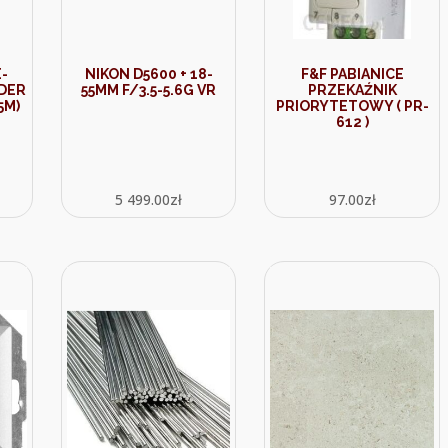
-
NIKON D5600 + 18-
F&F PABIANICE
ODER
55MM F/3.5-5.6G VR
PRZEKAŹNIK
5M)
PRIORYTETOWY ( PR-
612 )
5 499.00
zł
97.00
zł