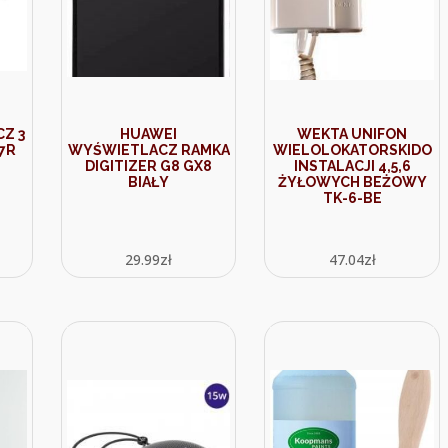
Z 3
HUAWEI
WEKTA UNIFON
7R
WYŚWIETLACZ RAMKA
WIELOLOKATORSKIDO
DIGITIZER G8 GX8
INSTALACJI 4,5,6
BIAŁY
ŻYŁOWYCH BEŻOWY
TK-6-BE
29.99
zł
47.04
zł