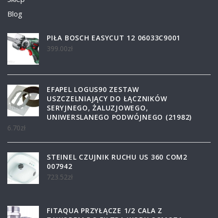
Blog
PIŁA BOSCH EASYCUT 12 06033C9001
399.00
zł
EFAPEL LOGUS90 ZESTAW
USZCZELNIAJĄCY DO ŁĄCZNIKÓW
SERYJNEGO, ŻALUZJOWEGO,
UNIWERSLANEGO PODWÓJNEGO (21982)
6.70
zł
STEINEL CZUJNIK RUCHU US 360 COM2
007942
723.52
zł
FITAQUA PRZYŁĄCZE 1/2 CALA Z