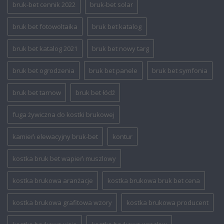
bruk-bet cennik 2022
bruk-bet solar
bruk bet fotowoltaika
bruk bet katalog
bruk bet katalog 2021
bruk bet nowy targ
bruk bet ogrodzenia
bruk bet panele
bruk bet symfonia
bruk bet tarnow
bruk bet łódź
fuga żywiczna do kostki brukowej
kamień elewacyjny bruk-bet
kontur
kostka bruk bet wapień muszlowy
kostka brukowa aranżacje
kostka brukowa bruk bet cena
kostka brukowa grafitowa wzory
kostka brukowa producent