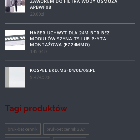
ZAWOREM DO FILTRA WODY OSMOZA
APBWF08
29.00
zł
HAGER UCHWYT DLA 24M BTR BEZ
MODUŁÓW SZYNA TS LUB PŁYTA
MONTAŻOWA (FZ24MMO)
145.04
zł
KOSPEL EKD.M3-04/06/08.PL
9 474.57
zł
Tagi produktów
bruk-bet cennik
bruk-bet cennik 2021