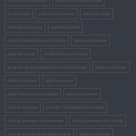
kostka brukowa visio
kostka brukowa wrocław
kostka tetra
palisada betonowa
palisada taras
palisada tarasowa
panele brukbet
panele fotowoltaiczne bruk bet
plyty podjazdowe
plyty tarasowe
podbudowa pod kostkę
program do projektowania kostki brukowej
płyta podestowa
płyta schodowa
płyta tarasowa
płyty betonowe na podjazd
płyty podestowe
schody na taras
schody z bloczków betonowych
schody zewnętrzne betonowe
schody zewnętrzne z kostki
schody z kostki brukowej przekrój
stopnie blokowe