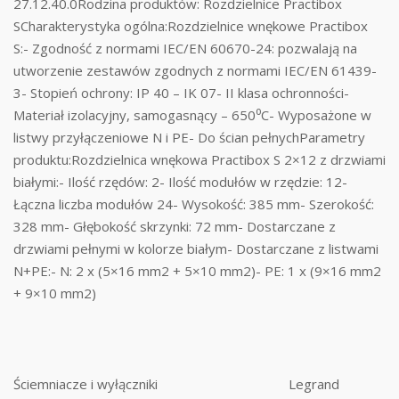
27.12.40.0Rodzina produktów: Rozdzielnice Practibox
SCharakterystyka ogólna:Rozdzielnice wnękowe Practibox
S:- Zgodność z normami IEC/EN 60670-24: pozwalają na
utworzenie zestawów zgodnych z normami IEC/EN 61439-
3- Stopień ochrony: IP 40 – IK 07- II klasa ochronności-
Materiał izolacyjny, samogasnący – 650⁰C- Wyposażone w
listwy przyłączeniowe N i PE- Do ścian pełnychParametry
produktu:Rozdzielnica wnękowa Practibox S 2×12 z drzwiami
białymi:- Ilość rzędów: 2- Ilość modułów w rzędzie: 12-
Łączna liczba modułów 24- Wysokość: 385 mm- Szerokość:
328 mm- Głębokość skrzynki: 72 mm- Dostarczane z
drzwiami pełnymi w kolorze białym- Dostarczane z listwami
N+PE:- N: 2 x (5×16 mm2 + 5×10 mm2)- PE: 1 x (9×16 mm2
+ 9×10 mm2)
Ściemniacze i wyłączniki
Legrand