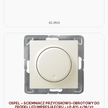
42.49
zł
OSPEL – ŚCIEMNIACZ PRZYCISKOWO-OBROTOWY DO
ŹRÓDEŁ LED IMPRESJA ECRU – ŁP-8YL2/M/27