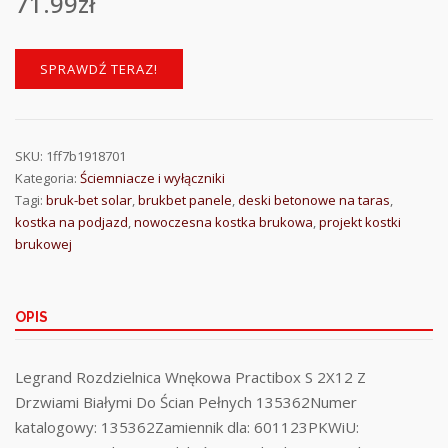
71.99
zł
SPRAWDŹ TERAZ!
SKU:
1ff7b1918701
Kategoria:
Ściemniacze i wyłączniki
Tagi:
bruk-bet solar
,
brukbet panele
,
deski betonowe na taras
,
kostka na podjazd
,
nowoczesna kostka brukowa
,
projekt kostki
brukowej
OPIS
Legrand Rozdzielnica Wnękowa Practibox S 2X12 Z
Drzwiami Białymi Do Ścian Pełnych 135362Numer
katalogowy: 135362Zamiennik dla: 601123PKWiU: