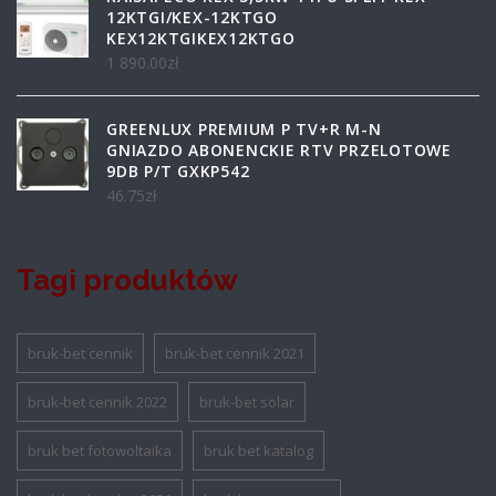
12KTGI/KEX-12KTGO
KEX12KTGIKEX12KTGO
1 890.00
zł
GREENLUX PREMIUM P TV+R M-N
GNIAZDO ABONENCKIE RTV PRZELOTOWE
9DB P/T GXKP542
46.75
zł
Tagi produktów
bruk-bet cennik
bruk-bet cennik 2021
bruk-bet cennik 2022
bruk-bet solar
bruk bet fotowoltaika
bruk bet katalog