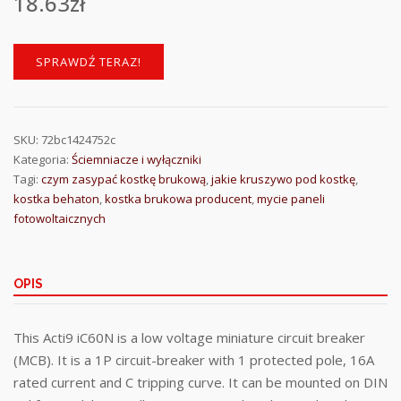
18.63
zł
SPRAWDŹ TERAZ!
SKU:
72bc1424752c
Kategoria:
Ściemniacze i wyłączniki
Tagi:
czym zasypać kostkę brukową
,
jakie kruszywo pod kostkę
,
kostka behaton
,
kostka brukowa producent
,
mycie paneli
fotowoltaicznych
OPIS
This Acti9 iC60N is a low voltage miniature circuit breaker
(MCB). It is a 1P circuit-breaker with 1 protected pole, 16A
rated current and C tripping curve. It can be mounted on DIN