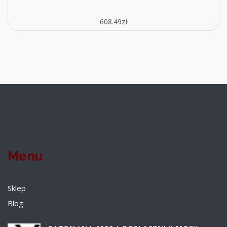
608.49
zł
Menu
Sklep
Blog