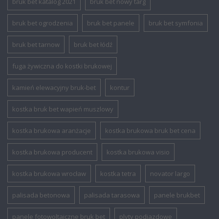
bruk bet katalog 2021
bruk bet nowy targ
bruk bet ogrodzenia
bruk bet panele
bruk bet symfonia
bruk bet tarnow
bruk bet łódź
fuga żywiczna do kostki brukowej
kamień elewacyjny bruk-bet
kontur
kostka bruk bet wapień muszlowy
kostka brukowa aranżacje
kostka brukowa bruk bet cena
kostka brukowa producent
kostka brukowa visio
kostka brukowa wrocław
kostka tetra
novator largo
palisada betonowa
palisada tarasowa
panele brukbet
panele fotowoltaiczne bruk bet
plyty podjazdowe