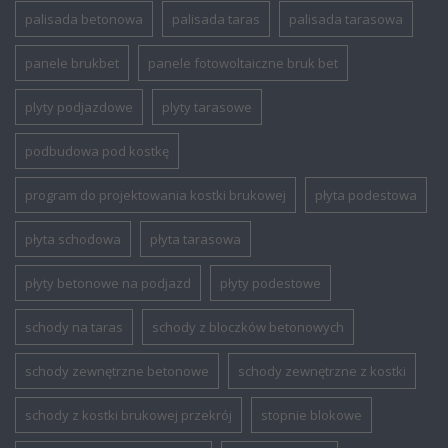
palisada betonowa
palisada taras
palisada tarasowa
panele brukbet
panele fotowoltaiczne bruk bet
plyty podjazdowe
plyty tarasowe
podbudowa pod kostkę
program do projektowania kostki brukowej
płyta podestowa
płyta schodowa
płyta tarasowa
płyty betonowe na podjazd
płyty podestowe
schody na taras
schody z bloczków betonowych
schody zewnętrzne betonowe
schody zewnętrzne z kostki
schody z kostki brukowej przekrój
stopnie blokowe