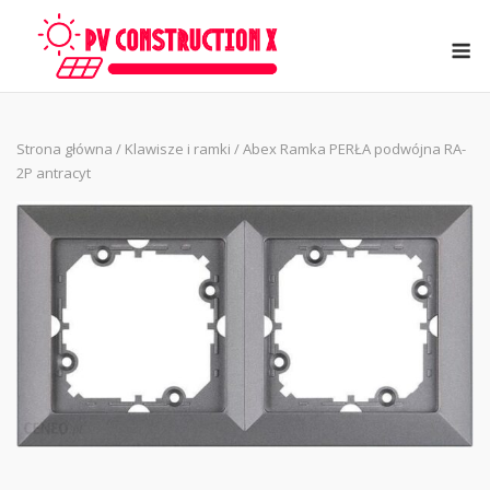
Skip
to
M
content
Strona główna
/
Klawisze i ramki
/ Abex Ramka PERŁA podwójna RA-
2P antracyt