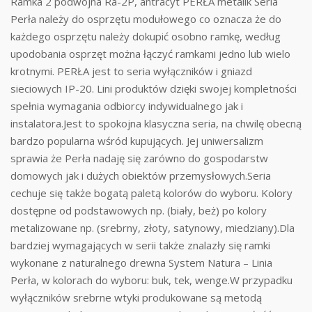
Ramka 2 podwójna Ra-2P, antracyt PERŁA metalik Seria
Perła należy do osprzętu modułowego co oznacza że do
każdego osprzętu należy dokupić osobno ramkę, według
upodobania osprzęt można łączyć ramkami jedno lub wielo
krotnymi. PERŁA jest to seria wyłączników i gniazd
sieciowych IP-20. Lini produktów dzięki swojej kompletności
spełnia wymagania odbiorcy indywidualnego jak i
instalatora.Jest to spokojna klasyczna seria, na chwilę obecną
bardzo popularna wśród kupujących. Jej uniwersalizm
sprawia że Perła nadaję się zarówno do gospodarstw
domowych jak i dużych obiektów przemysłowych.Seria
cechuje się także bogatą paletą kolorów do wyboru. Kolory
dostępne od podstawowych np. (biały, beż) po kolory
metalizowane np. (srebrny, złoty, satynowy, miedziany).Dla
bardziej wymagających w serii także znalazły się ramki
wykonane z naturalnego drewna System Natura – Linia
Perła, w kolorach do wyboru: buk, tek, wenge.W przypadku
wyłączników srebrne wtyki produkowane są metodą