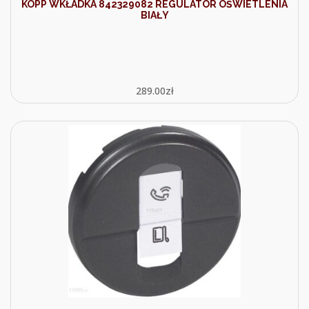
KOPP WKŁADKA 842329082 REGULATOR OŚWIETLENIA
BIAŁY
289.00
zł