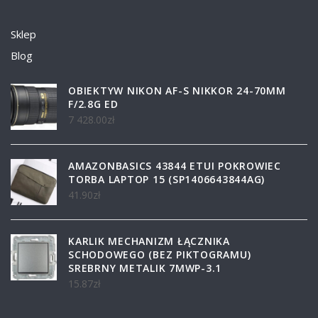
Sklep
Blog
OBIEKTYW NIKON AF-S NIKKOR 24-70MM
F/2.8G ED
7 428.00
zł
AMAZONBASICS 43844 ETUI POKROWIEC
TORBA LAPTOP 15 (SP1406643844AG)
41.90
zł
KARLIK MECHANIZM ŁĄCZNIKA
SCHODOWEGO (BEZ PIKTOGRAMU)
SREBRNY METALIK 7MWP-3.1
15.87
zł