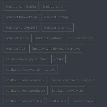
bruk-bet cennik 2022
bruk-bet solar
bruk bet fotowoltaika
bruk bet katalog
bruk bet katalog 2021
bruk bet nowy targ
bruk bet panele
bruk bet symfonia
bruk bet tarnow
bruk bet łódź
fuga żywiczna do kostki brukowej
kamień elewacyjny bruk-bet
kontur
kostka bruk bet wapień muszlowy
kostka brukowa aranżacje
kostka brukowa bruk bet cena
kostka brukowa producent
kostka brukowa visio
kostka brukowa wrocław
kostka tetra
novator largo