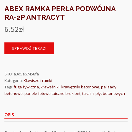
ABEX RAMKA PERŁA PODWÓJNA
RA-2P ANTRACYT
6.52
zł
SPRAWDŹ TERAZ!
SKU:
a3d5a67458fa
Kategoria:
Klawisze i ramki
Tagi:
fuga żywiczna
,
krawężniki
,
krawężniki betonowe
,
palisady
betonowe
,
panele fotowoltaiczne bruk bet
,
taras z płyt betonowych
OPIS