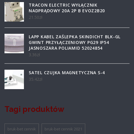
TRACON ELECTRIC WYŁĄCZNIK
NADPRĄDOWY 20A 2P B EVOZ2B20
21.50
zł
LAPP KABEL ZAŚLEPKA SKINDICHT BLK-GL
GWINT PRZYŁĄCZENIOWY PG29 IP54
JASNOSZARA POLIAMID 52024854
3.36
zł
SATEL CZUJKA MAGNETYCZNA S-4
35.42
zł
Tagi produktów
bruk-bet cennik
bruk-bet cennik 2021