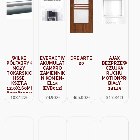
WILKE
EVERACTIVE
DRE ARTE
AJAX
PÓŁFABRYKAT
AKUMULATOR
20
BEZPRZEWODO
NOŻY
CAMPRO
CZUJKA
TOKARSKICH
ZAMIENNIK
RUCHU
HSSE
NIKON EN-
MOTIONPROTEC
KSZT.A
EL15
BIAŁY
12,0X160MM
(EVB012)
14145
8227810052
108.12
zł
74.90
zł
465.00
zł
317.34
zł