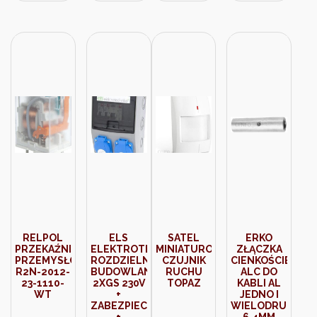
RELPOL
ELS
SATEL
ERKO
PRZEKAŹNIK
ELEKTROTECHNIKA
MINIATUROWY
ZŁĄCZKA
PRZEMYSŁOWY
ROZDZIELNICA
CZUJNIK
CIENKOŚCIENNA
R2N-2012-
BUDOWLANA
RUCHU
ALC DO
23-1110-
2XGS 230V
TOPAZ
KABLI AL
WT
+
JEDNO I
ZABEZPIECZENIA
WIELODRUTOW
+
6,4MM