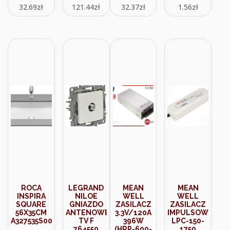
32.69
zł
121.44
zł
32.37
zł
1.56
zł
RÓŻNICÓWKA
ALC25
(6NO22C00F)
ROCA
LEGRAND
MEAN
MEAN
INSPIRA
NILOE
WELL
WELL
SQUARE
GNIAZDO
ZASILACZ
ZASILACZ
56X35CM
ANTENOWE
3.3V/120A
IMPULSOWY
A327535S00
TV F
396W
LPC-150-
764550
(HRP-600-
1750