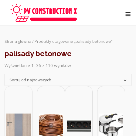
Skip
to
M
content
Strona główna
/ Produkty otagowane „palisady betonowe”
palisady betonowe
Wyświetlanie 1–36 z 110 wyników
Sorted
by
Sortuj od najnowszych
latest