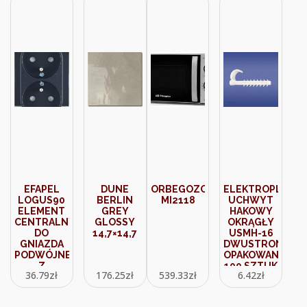
EFAPEL
DUNE
ORBEGOZO
ELEKTROPLAST
LOGUS90
BERLIN
MI2118
UCHWYT
ELEMENT
GREY
HAKOWY
CENTRALNY
GLOSSY
OKRĄGŁY
DO
14,7×14,7
USMH-16
GNIAZDA
DWUSTRONNY
PODWÓJNEGO
OPAKOWANIE
Z
100 SZTUK
36.79
zł
176.25
zł
539.33
zł
6.42
zł
UZIEMIENIEM
OPATÓWEK
GRAFIT
(15.2)
90656 TIS