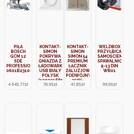
PIŁA
KONTAKT-
KONTAKT-
WELDBOX
BOSCH
SIMON
SIMON
PRZYŁBICA
GCM 12
POKRYWA
SIMON 54
SAMOŚCIEMNIAJ
SDE
GNIAZDA Z
PREMIUM
SPAWALNICZA
PROFESSIONAL
ŁADOWARKĄ
ŁĄCZNIK
9-13 DIN
0601B23100
USB BIAŁY
ŻALUZJOWY
WB01
POŁYSK
PODWÓJNY
(10000168130)
250V~
4 045.77
zł
70.95
zł
41.85
zł
99.00
zł
SZYBKOZŁĄCZA.
W
KOMPLECIE
Z
PIERŚCIENIEM
DEKORACYJNYM
ZŁOTY
DZW2.01/4
DZW2.01/44