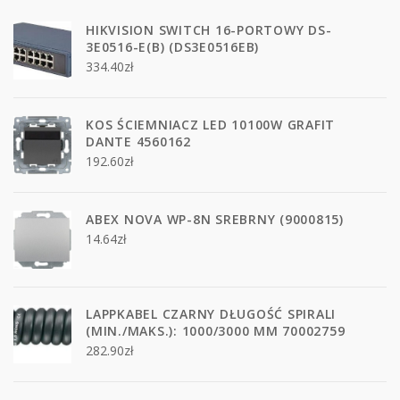
HIKVISION SWITCH 16-PORTOWY DS-
3E0516-E(B) (DS3E0516EB)
334.40
zł
KOS ŚCIEMNIACZ LED 10100W GRAFIT
DANTE 4560162
192.60
zł
ABEX NOVA WP-8N SREBRNY (9000815)
14.64
zł
LAPPKABEL CZARNY DŁUGOŚĆ SPIRALI
(MIN./MAKS.): 1000/3000 MM 70002759
282.90
zł