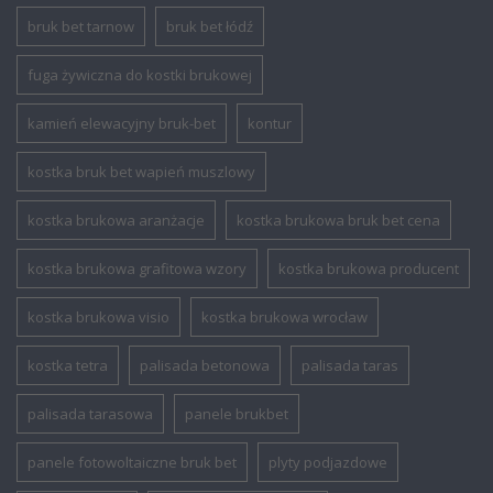
bruk bet tarnow
bruk bet łódź
fuga żywiczna do kostki brukowej
kamień elewacyjny bruk-bet
kontur
kostka bruk bet wapień muszlowy
kostka brukowa aranżacje
kostka brukowa bruk bet cena
kostka brukowa grafitowa wzory
kostka brukowa producent
kostka brukowa visio
kostka brukowa wrocław
kostka tetra
palisada betonowa
palisada taras
palisada tarasowa
panele brukbet
panele fotowoltaiczne bruk bet
plyty podjazdowe