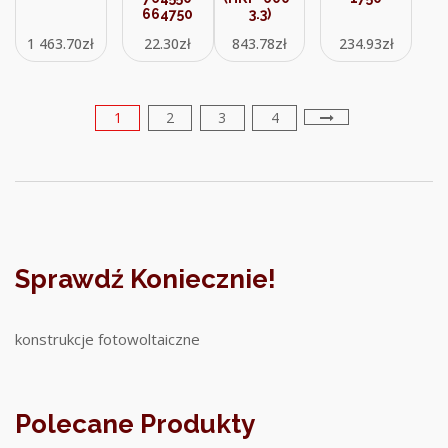
664750
3.3)
1 463.70
zł
22.30
zł
843.78
zł
234.93
zł
1
2
3
4
Sprawdź Koniecznie!
konstrukcje fotowoltaiczne
Polecane Produkty