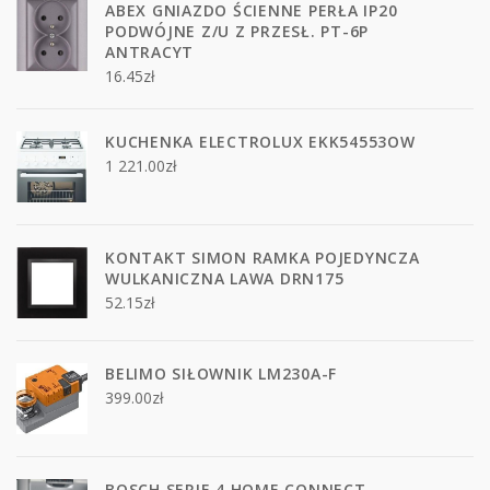
ABEX GNIAZDO ŚCIENNE PERŁA IP20
PODWÓJNE Z/U Z PRZESŁ. PT-6P
ANTRACYT
16.45
zł
KUCHENKA ELECTROLUX EKK54553OW
1 221.00
zł
KONTAKT SIMON RAMKA POJEDYNCZA
WULKANICZNA LAWA DRN175
52.15
zł
BELIMO SIŁOWNIK LM230A-F
399.00
zł
BOSCH SERIE 4 HOME CONNECT