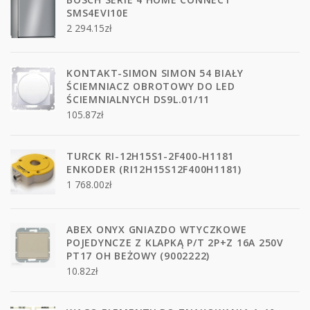
SMS4EVI10E
2 294.15
zł
KONTAKT-SIMON SIMON 54 BIAŁY
ŚCIEMNIACZ OBROTOWY DO LED
ŚCIEMNIALNYCH DS9L.01/11
105.87
zł
TURCK RI-12H15S1-2F400-H1181
ENKODER (RI12H15S12F400H1181)
1 768.00
zł
ABEX ONYX GNIAZDO WTYCZKOWE
POJEDYNCZE Z KLAPKĄ P/T 2P+Z 16A 250V
PT17 OH BEŻOWY (9002222)
10.82
zł