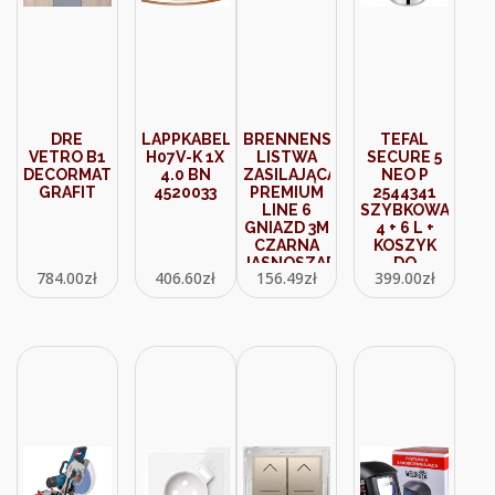
DRE
LAPPKABEL
BRENNENSTUHL
TEFAL
VETRO B1
H07V-K 1X
LISTWA
SECURE 5
DECORMAT
4.0 BN
ZASILAJĄCA
NEO P
GRAFIT
4520033
PREMIUM
2544341
LINE 6
SZYBKOWAR
GNIAZD 3M
4 + 6 L +
CZARNA
KOSZYK
JASNOSZARA
DO
784.00
zł
406.60
zł
156.49
zł
399.00
zł
1951564100
GOTOWANIA
NA PARZE