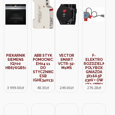
PIEKARNIK
ABB STYK
VECTOR
F-
SIEMENS
POMOCNICZY
SMART
ELEKTRO
IQ700
EH04 11
VCTR-32-
ROZDZIELNIA
HB676GBS1
DO
M1MS
POLYBOX
STYCZNIKOW
GNIAZDA
ESB
3X16A 5P
(GHE3401321R0002)
230V + OW
5X2,5MM2
3 999.00
zł
48.30
zł
249.00
zł
276.28
zł
5M 16A
F30635