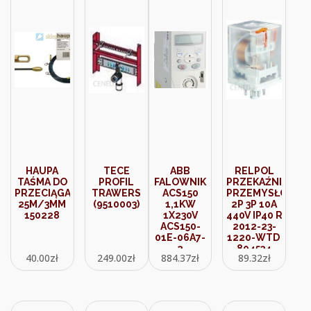
HAUPA
TECE
ABB
RELPOL
TAŚMA DO
PROFIL
FALOWNIK
PRZEKAŹNIK
PRZECIĄGANIA
TRAWERS
ACS150
PRZEMYSŁOWY
25M/3MM
(9510003)
1,1KW
2P 3P 10A
150228
1X230V
440V IP40 R15-
ACS150-
2012-23-
01E-06A7-
1220-WTD
2
804534
40.00
zł
249.00
zł
884.37
zł
89.32
zł