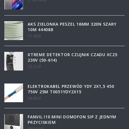
AKS ZIELONKA PESZEL 16MM 320N SZARY
10M 444088
11.40
zł
XTREME DETEKTOR CZUJNIK CZADU XC25
230V (50-614)
72.21
zł
ELEKTROKABEL PRZEWÓD YDY 2X1,5 450
750V 25M T0051YDY2X15
66.80
zł
FANVIL I10 MINI DOMOFON SIP Z JEDNYM
PRZYCISKIEM
390.64
zł