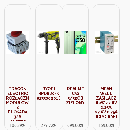
TRACON
RYOBI
REALME
MEAN
ELECTRIC
RPD680-K
C30
WELL
ROZŁĄCZNIK
5133002016
3/32GB
ZASILACZ
MODUŁOWY
ZIELONY
60W 27.6V
Z
2.15A,
BLOKADĄ
27.6V 0.75A
32A
(DRC-60B)
TSM323
106.39
zł
279.72
zł
699.00
zł
159.00
zł