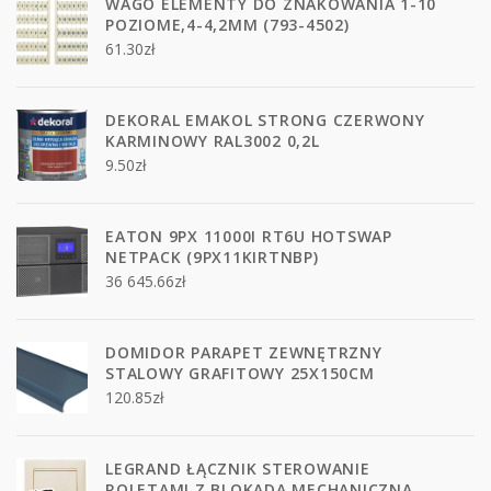
WAGO ELEMENTY DO ZNAKOWANIA 1-10
POZIOME,4-4,2MM (793-4502)
61.30
zł
DEKORAL EMAKOL STRONG CZERWONY
KARMINOWY RAL3002 0,2L
9.50
zł
EATON 9PX 11000I RT6U HOTSWAP
NETPACK (9PX11KIRTNBP)
36 645.66
zł
DOMIDOR PARAPET ZEWNĘTRZNY
STALOWY GRAFITOWY 25X150CM
120.85
zł
LEGRAND ŁĄCZNIK STEROWANIE
ROLETAMI Z BLOKADĄ MECHANICZNĄ