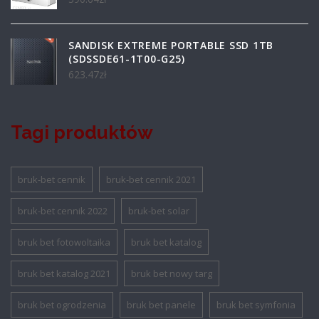
SANDISK EXTREME PORTABLE SSD 1TB
(SDSSDE61-1T00-G25)
623.47
zł
Tagi produktów
bruk-bet cennik
bruk-bet cennik 2021
bruk-bet cennik 2022
bruk-bet solar
bruk bet fotowoltaika
bruk bet katalog
bruk bet katalog 2021
bruk bet nowy targ
bruk bet ogrodzenia
bruk bet panele
bruk bet symfonia