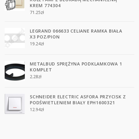
KREM 774304
71.25
zł
LEGRAND 066633 CELIANE RAMKA BIAŁA
X3 POZ/PION
19.24
zł
METALBUD SPRĘŻYNA PODKLAMKOWA 1
KOMPLET
2.28
zł
SCHNEIDER ELECTRIC ASFORA PRZYCISK Z
PODŚWIETLENIEM BIAŁY EPH1600321
12.94
zł