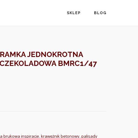
SKLEP
BLOG
 RAMKA JEDNOKROTNA
0 CZEKOLADOWA BMRC1/47
a brukowa inspiracje
,
krawężnik betonowy
,
palisady