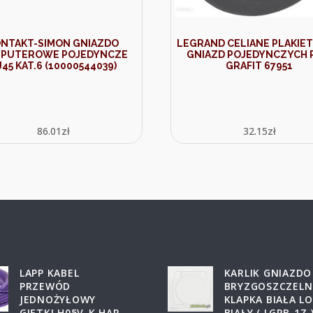
ONTAKT-SIMON GNIAZDO
LEGRAND CELIANE PLAKIET
PUTEROWE POJEDYNCZE
GNIAZD POJEDYNCZYCH 
J45 KAT.6 (10000544039)
GRAFIT 67951
86.01
zł
32.15
zł
LAPP KABEL
KARLIK GNIAZDO
PRZEWÓD
BRYZGOSZCZELN
JEDNOŻYŁOWY
KLAPKA BIAŁA L
GIĘTKI H05V-K HAR
BIAŁY ( LGPB-1Z 