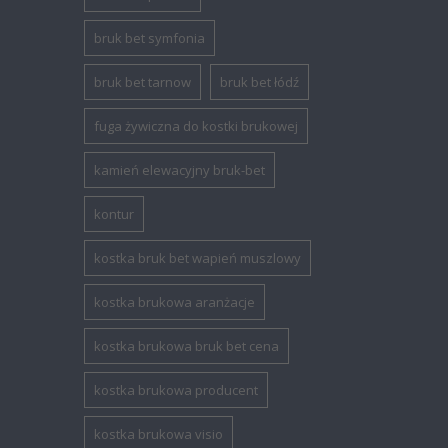
bruk bet symfonia
bruk bet tarnow
bruk bet łódź
fuga żywiczna do kostki brukowej
kamień elewacyjny bruk-bet
kontur
kostka bruk bet wapień muszlowy
kostka brukowa aranżacje
kostka brukowa bruk bet cena
kostka brukowa producent
kostka brukowa visio