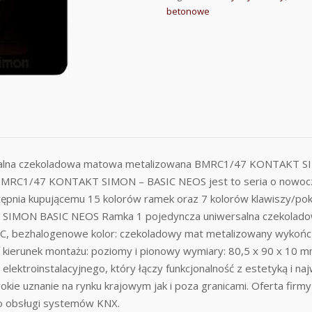
betonowe
salna czekoladowa matowa metalizowana BMRC1/47 KONTAKT S
BMRC1/47 KONTAKT SIMON – BASIC NEOS jest to seria o nowoc
ępnia kupującemu 15 kolorów ramek oraz 7 kolorów klawiszy/pokr
i typ: SIMON BASIC NEOS Ramka 1 pojedyncza uniwersalna czek
C, bezhalogenowe kolor: czekoladowy mat metalizowany wykończ
ierunek montażu: poziomy i pionowy wymiary: 80,5 x 90 x 10 mm
ektroinstalacyjnego, który łączy funkcjonalność z estetyką i na
ie uznanie na rynku krajowym jak i poza granicami. Oferta firmy
 do obsługi systemów KNX.