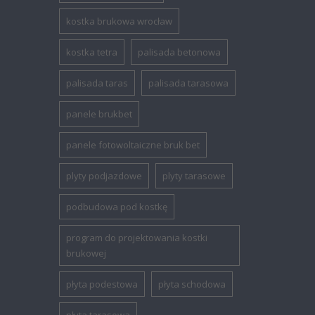
kostka brukowa wrocław
kostka tetra
palisada betonowa
palisada taras
palisada tarasowa
panele brukbet
panele fotowoltaiczne bruk bet
plyty podjazdowe
plyty tarasowe
podbudowa pod kostkę
program do projektowania kostki
brukowej
płyta podestowa
płyta schodowa