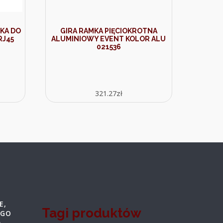
KA DO
GIRA RAMKA PIĘCIOKROTNA
RJ45
ALUMINIOWY EVENT KOLOR ALU
021536
321.27
zł
E,
Tagi produktów
OGO
)