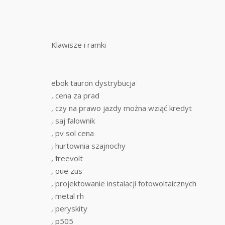
Klawisze i ramki
ebok tauron dystrybucja
, cena za prad
, czy na prawo jazdy można wziąć kredyt
, saj falownik
, pv sol cena
, hurtownia szajnochy
, freevolt
, oue zus
, projektowanie instalacji fotowoltaicznych
, metal rh
, peryskity
, p505