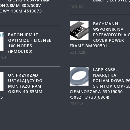
DN2.8MM 300/500V
12.94
zł
TOWY 100M 4510073
ł
BACHMANN
WSPORNIK NA
EATON IPM IT
PRZEWODY DLA 
OPTIMIZE - LICENSE,
COVER POWER
100 NODES
FRAME BM930501
(IPMOL100)
531.32
zł
86
zł
LAPP KABEL
UN PRZYRZĄD
NAKRĘTKA
USTALAJĄCY DO
POLIAMIDOWA P
MONTAŻU RAM
SKINTOP GMP-GL
OKIEN 40 85MM
CIEMNOSZARA 53019050
85
/50SZT./ (30_6864)
ł
73.01
zł