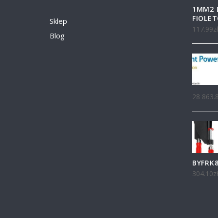
1MM2 
FIOLE
Sklep
117.99
z
Blog
28 863.
BYFRK
304.10
z