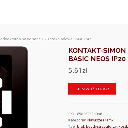
jednokrotna basic neos IP20 czekoladowa BMRC1/47
KONTAKT-SIMON
BASIC NEOS IP2
5.61
zł
SPRAWDŹ TERAZ!
SKU:
85e03232a0b8
Kategoria:
Klawisze i ramki
Tagi:
bruk bet dystrybutorzy
,
kostk