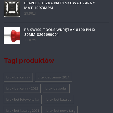
EFAPEL PUSZKA NATYNKOWA CZARNY
MAT 10976APM
29.90
zł
PB SWISS TOOLS WKRĘTAK 8190 PH1X
80MM 8265690001
33.82
zł
Tagi produktów
bruk-bet cennik
bruk-bet cennik 2021
bruk-bet cennik 2022
bruk-bet solar
bruk bet fotowoltaika
bruk bet katalog
bruk bet katalog 2021
bruk bet nowy targ