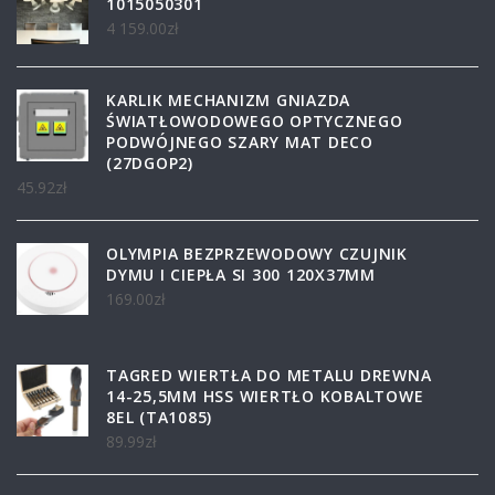
1015050301
4 159.00
zł
KARLIK MECHANIZM GNIAZDA
ŚWIATŁOWODOWEGO OPTYCZNEGO
PODWÓJNEGO SZARY MAT DECO
(27DGOP2)
45.92
zł
OLYMPIA BEZPRZEWODOWY CZUJNIK
DYMU I CIEPŁA SI 300 120X37MM
169.00
zł
TAGRED WIERTŁA DO METALU DREWNA
14-25,5MM HSS WIERTŁO KOBALTOWE
8EL (TA1085)
89.99
zł