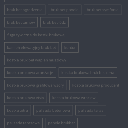
bruk bet ogrodzenia
bruk bet panele
bruk bet symfonia
bruk bet tarnow
bruk bet łódź
fuga żywiczna do kostki brukowej
kamień elewacyjny bruk-bet
kontur
kostka bruk bet wapień muszlowy
kostka brukowa aranżacje
kostka brukowa bruk bet cena
kostka brukowa grafitowa wzory
kostka brukowa producent
kostka brukowa visio
kostka brukowa wrocław
kostka tetra
palisada betonowa
palisada taras
palisada tarasowa
panele brukbet