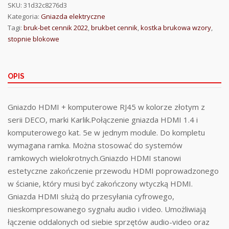
SKU:
31d32c8276d3
Kategoria:
Gniazda elektryczne
Tagi:
bruk-bet cennik 2022
,
brukbet cennik
,
kostka brukowa wzory
,
stopnie blokowe
OPIS
Gniazdo HDMI + komputerowe RJ45 w kolorze złotym z
serii DECO, marki Karlik.Połączenie gniazda HDMI 1.4 i
komputerowego kat. 5e w jednym module. Do kompletu
wymagana ramka. Można stosować do systemów
ramkowych wielokrotnych.Gniazdo HDMI stanowi
estetyczne zakończenie przewodu HDMI poprowadzonego
w ścianie, który musi być zakończony wtyczką HDMI.
Gniazda HDMI służą do przesyłania cyfrowego,
nieskompresowanego sygnału audio i video. Umożliwiają
łączenie oddalonych od siebie sprzętów audio-video oraz