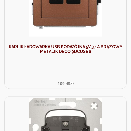
KARLIK ŁADOWARKA USB PODWÓJNA 5V 3,1A BRĄZOWY
METALIK DECO 9DCUSB6
109.48
zł