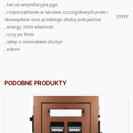
, tarcza antyinflacyjna pge
, rozporządzenie w sprawie szczegółowych praw i
yyyyy
obowiązków oraz przebiegu służby policjantów
, energy 2000 właściciel
, oczy po fecie
, sklep z materiałami olsztyn
, edrive
PODOBNE PRODUKTY