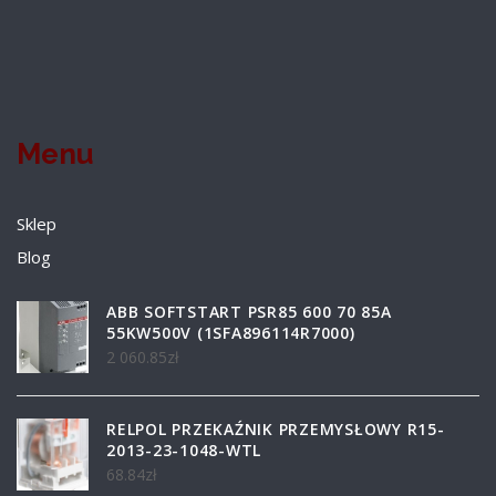
Menu
Sklep
Blog
ABB SOFTSTART PSR85 600 70 85A
55KW500V (1SFA896114R7000)
2 060.85
zł
RELPOL PRZEKAŹNIK PRZEMYSŁOWY R15-
2013-23-1048-WTL
68.84
zł