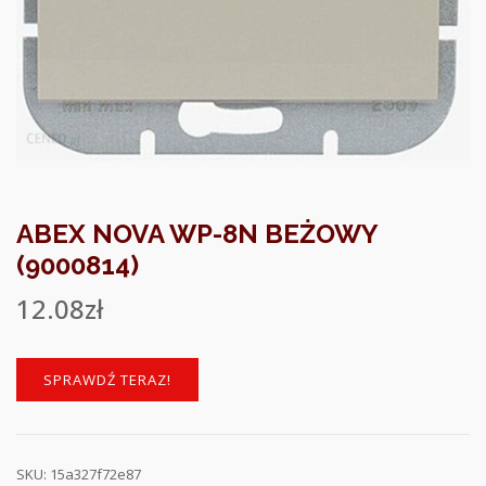
ABEX NOVA WP-8N BEŻOWY
(9000814)
12.08
zł
SPRAWDŹ TERAZ!
SKU:
15a327f72e87