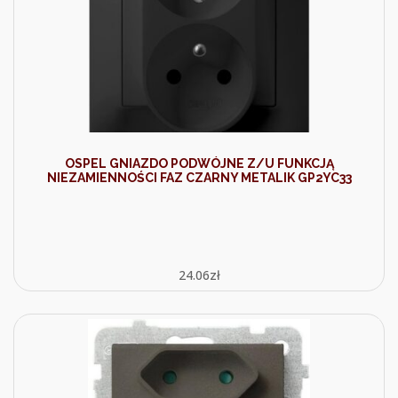
OSPEL GNIAZDO PODWÓJNE Z/U FUNKCJĄ
NIEZAMIENNOŚCI FAZ CZARNY METALIK GP2YC33
24.06
zł