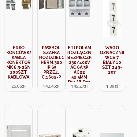
ERKO
PAWBOL
ETI POLAM
WAGO
KOŃCÓWKA
SZAFKA
ROZŁĄCZNIK
OZNACZNIK
KABLA
ROZDZIELCZA
BEZPIECZNIKOWY
WCB 7
KONEKTOROWA
HERM.300
230/400V
BIAŁY 10
MK 6,3-2SN
IP 65
AC 6A 3P
SZT 249-
100SZT
PRZEŹ.
AC22
207
KABLOWA
C.1602-P
52.5MM
D01 VLD01
25.06
zł
142.45
zł
145.27
zł
1.39
zł
002261011