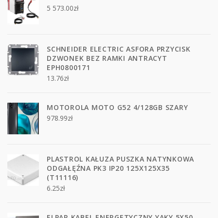
5 573.00
zł
SCHNEIDER ELECTRIC ASFORA PRZYCISK
DZWONEK BEZ RAMKI ANTRACYT
EPH0800171
13.76
zł
MOTOROLA MOTO G52 4/128GB SZARY
978.99
zł
PLASTROL KAŁUZA PUSZKA NATYNKOWA
ODGAŁĘŹNA PK3 IP20 125X125X35
(T11116)
6.25
zł
ELPAR KABEL ENERGETYCZNY YAKY 5X50