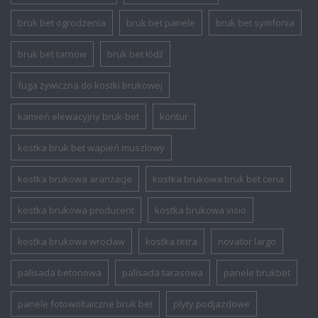
bruk bet ogrodzenia
bruk bet panele
bruk bet symfonia
bruk bet tarnow
bruk bet łódź
fuga żywiczna do kostki brukowej
kamień elewacyjny bruk-bet
kontur
kostka bruk bet wapień muszlowy
kostka brukowa aranżacje
kostka brukowa bruk bet cena
kostka brukowa producent
kostka brukowa visio
kostka brukowa wrocław
kostka tetra
novator largo
palisada betonowa
palisada tarasowa
panele brukbet
panele fotowoltaiczne bruk bet
plyty podjazdowe