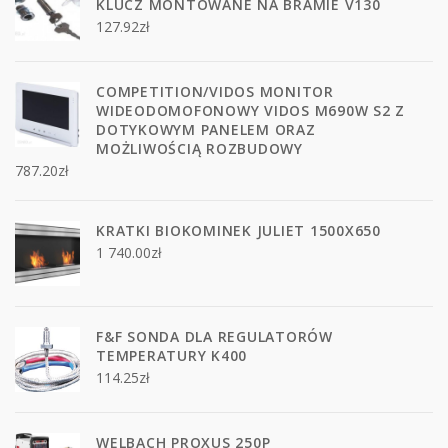
KLUCZ MONTOWANE NA BRAMIE V130
127.92
zł
COMPETITION/VIDOS MONITOR
WIDEODOMOFONOWY VIDOS M690W S2 Z
DOTYKOWYM PANELEM ORAZ
MOŻLIWOŚCIĄ ROZBUDOWY
787.20
zł
KRATKI BIOKOMINEK JULIET 1500X650
1 740.00
zł
F&F SONDA DLA REGULATORÓW
TEMPERATURY K400
114.25
zł
WELBACH PROXUS 250P