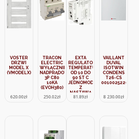
VOSTER
TRACON
EXTA
VAILLANT
DRZWI
ELECTRIC
REGULATOR
DUVAL
MODEL X
WYŁĄCZNIK
TEMPERATURY
ISOTWIN
(VMODELX)
NADPRĄDOWY
OD 10 DO
CONDENS
3P C80
90 ST C
T26-CS
10KA
JEDNOMODUŁOWY
0010025220
(EVOH380)
Z
NASTAWĄ
620.00
zł
250.02
zł
81.89
zł
8 230.00
zł
HISTEREZY
0,252 STC
(RTM03)