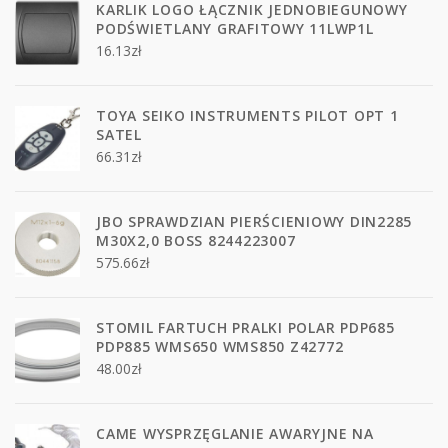
KARLIK LOGO ŁĄCZNIK JEDNOBIEGUNOWY
PODŚWIETLANY GRAFITOWY 11LWP1L
16.13
zł
TOYA SEIKO INSTRUMENTS PILOT OPT 1
SATEL
66.31
zł
JBO SPRAWDZIAN PIERŚCIENIOWY DIN2285
M30X2,0 BOSS 8244223007
575.66
zł
STOMIL FARTUCH PRALKI POLAR PDP685
PDP885 WMS650 WMS850 Z42772
48.00
zł
CAME WYSPRZĘGLANIE AWARYJNE NA