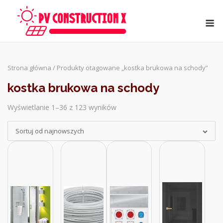
Skip
to
M
content
Strona główna
/ Produkty otagowane „kostka brukowa na schody”
kostka brukowa na schody
Wyświetlanie 1–36 z 123 wyników
Sorted
by
Sortuj od najnowszych
latest