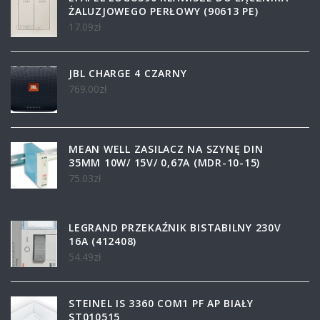
ŻALUZJOWEGO PERŁOWY (90613 PE)
17.09
zł
JBL CHARGE 4 CZARNY
769.00
zł
MEAN WELL ZASILACZ NA SZYNĘ DIN
35MM 10W/ 15V/ 0,67A (MDR-10-15)
75.03
zł
LEGRAND PRZEKAŹNIK BISTABILNY 230V
16A (412408)
54.49
zł
STEINEL IS 3360 COM1 PF AP BIAŁY
ST010515