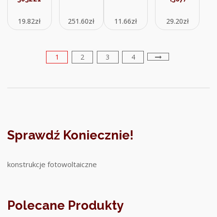
19.82
zł
251.60
zł
11.66
zł
29.20
zł
1
2
3
4
Sprawdź Koniecznie!
konstrukcje fotowoltaiczne
Polecane Produkty