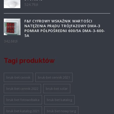
524.79
zł
F&F CYFROWY WSKAŹNIK WARTOŚCI
NATĘŻENIA PRĄDU TRÓJFAZOWY DMA-3
POMIAR PÓŁPOŚREDNI 600/5A DMA-3-600-
5A
342.68
zł
Tagi produktów
bruk-bet cennik
bruk-bet cennik 2021
bruk-bet cennik 2022
bruk-bet solar
bruk bet fotowoltaika
bruk bet katalog
bruk bet katalog 2021
bruk bet nowy targ