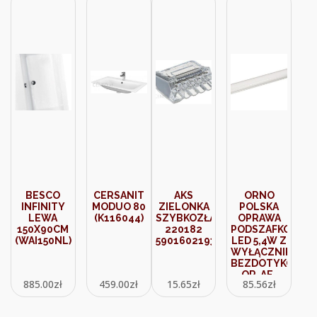
BESCO
CERSANIT
AKS
ORNO
INFINITY
MODUO 80
ZIELONKA
POLSKA
LEWA
(K116044)
SZYBKOZŁĄCZKA
OPRAWA
150X90CM
220182
PODSZAFKOWA
(WAI150NL)
5901602193051
LED 5,4W Z
WYŁĄCZNIKIEM
BEZDOTYKOWY
OR-AE-
885.00
zł
459.00
zł
15.65
zł
85.56
zł
1366
(10001181651)