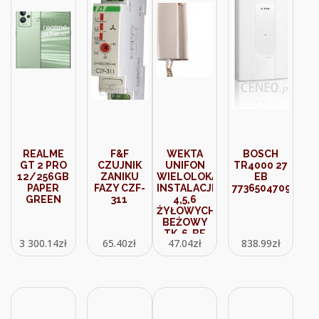
REALME
F&F
WEKTA
BOSCH
GT 2 PRO
CZUJNIK
UNIFON
TR4000 27
12/256GB
ZANIKU
WIELOLOKATORSKIDO
EB
PAPER
FAZY CZF-
INSTALACJI
7736504709
GREEN
311
4,5,6
ŻYŁOWYCH
BEŻOWY
TK-6-BE
3 300.14
zł
65.40
zł
47.04
zł
838.99
zł