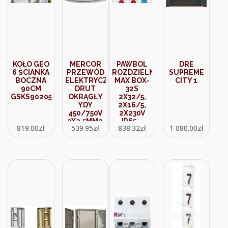
KOŁO GEO
MERCOR
PAWBOL
DRE
6 ŚCIANKA
PRZEWÓD
ROZDZIELNICA
SUPREME
BOCZNA
ELEKTRYCZNY
MAX BOX-
CITY 1
90CM
DRUT
32S
GSKS90205003
OKRĄGŁY
2X32/5,
YDY
2X16/5,
450/750V
2X230V
3X2,5MM2
IP65 –
819.00
zł
539.95
zł
838.32
zł
1 080.00
zł
100M
B.MAX-
(YDY450750V3X25MM2100M)
32S-3