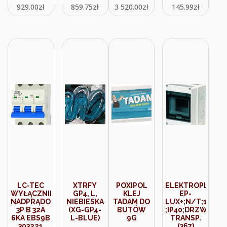
929.00
zł
859.75
zł
3 520.00
zł
145.99
zł
LC-TEC
XTRFY
POXIPOL
ELEKTROPLA
WYŁĄCZNIK
GP4, L,
KLEJ
EP-
NADPRĄDOWY
NIEBIESKA
TADAM DO
LUX+;N/T;1/5;N
3P B 32A
(XG-GP4-
BUTÓW
;IP40;DRZWI
6KA EBS9B
L-BLUE)
9G
TRANSP.
303221
(367)