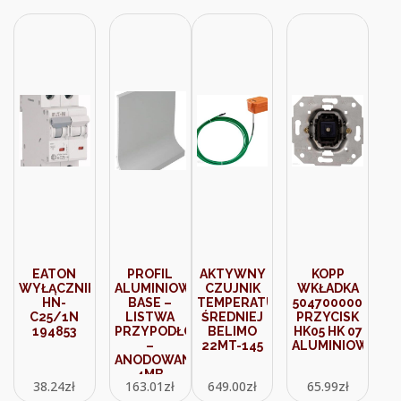
EATON
PROFIL
AKTYWNY
KOPP
WYŁĄCZNIK
ALUMINIOWY
CZUJNIK
WKŁADKA
HN-
BASE –
TEMPERATURY
504700000
C25/1N
LISTWA
ŚREDNIEJ
PRZYCISK
194853
PRZYPODŁOGOWA
BELIMO
HK05 HK 07
–
22MT-145
ALUMINIOWY
ANODOWANA
4MB
38.24
zł
163.01
zł
649.00
zł
65.99
zł