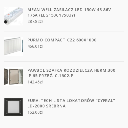
MEAN WELL ZASILACZ LED 150W 43 86V
175A (ELG150C17503Y)
287.82
zł
PURMO COMPACT C22 600X1000
466.01
zł
PAWBOL SZAFKA ROZDZIELCZA HERM.300
IP 65 PRZEŹ. C.1602-P
142.45
zł
EURA-TECH LISTA LOKATORÓW ''CYFRAL''
LD-2000 SREBRNA
152.00
zł