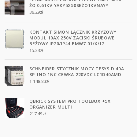
ŻO 0,61KV YAKY5X50SEŻO1KVNAYY
36.29
zł
KONTAKT SIMON ŁĄCZNIK KRZYŻOWY
MODUŁ 10AX 250V ZACISKI ŚRUBOWE
BEŻOWY IP20/IP44 BMW7.01/X/12
15.33
zł
SCHNEIDER STYCZNIK MOCY TESYS D 40A
3P 1NO 1NC CEWKA 220VDC LC1D40AMD
1 148.83
zł
QBRICK SYSTEM PRO TOOLBOX +5X
ORGANIZER MULTI
217.49
zł