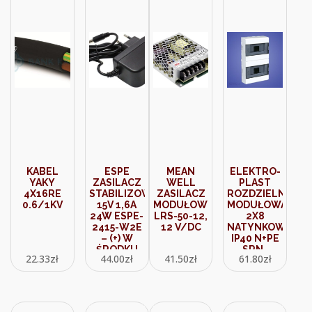
KABEL
ESPE
MEAN
ELEKTRO-
YAKY
ZASILACZ
WELL
PLAST
4X16RE
STABILIZOWANY
ZASILACZ
ROZDZIELNICA
0.6/1KV
15V 1,6A
MODUŁOWY
MODUŁOWA
24W ESPE-
LRS-50-12,
2X8
2415-W2E
12 V/DC
NATYNKOWA
– (+) W
IP40 N+PE
ŚRODKU
SRN-
22.33
zł
44.00
zł
41.50
zł
61.80
zł
(250X)
2X8(16) 1.4