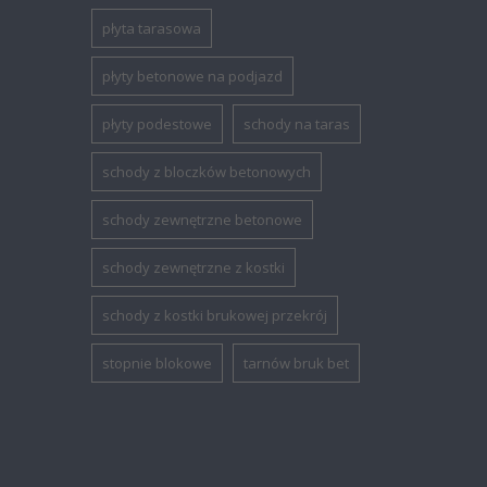
płyta tarasowa
płyty betonowe na podjazd
płyty podestowe
schody na taras
schody z bloczków betonowych
schody zewnętrzne betonowe
schody zewnętrzne z kostki
schody z kostki brukowej przekrój
stopnie blokowe
tarnów bruk bet