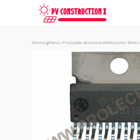
Skip
to
content
Strona główna
/
Pozostałe akcesoria elektryczne
/ Blow 