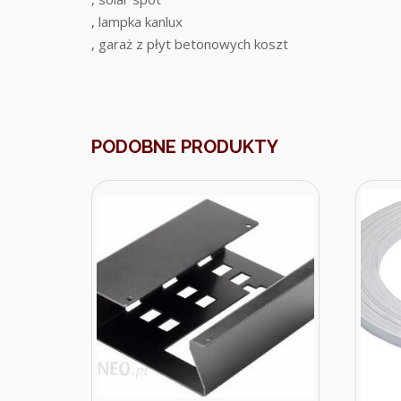
, lampka kanlux
, garaż z płyt betonowych koszt
PODOBNE PRODUKTY