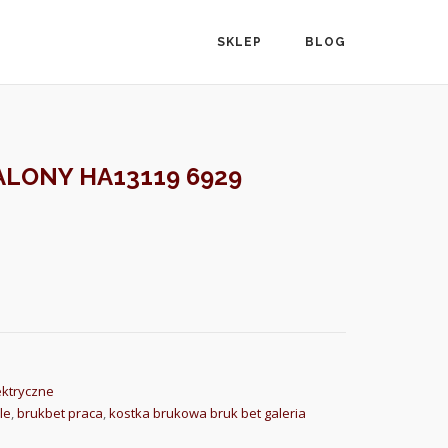
SKLEP
BLOG
LONY HA13119 6929
ektryczne
le
,
brukbet praca
,
kostka brukowa bruk bet galeria