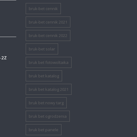
bruk-bet cennik
D
bruk-bet cennik 2021
bruk-bet cennik 2022
bruk-bet solar
-2Z
bruk bet fotowoltaika
bruk bet katalog
bruk bet katalog 2021
bruk bet nowy targ
bruk bet ogrodzenia
bruk bet panele