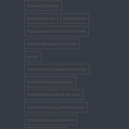
bruk bet symfonia
bruk bet tarnow
bruk bet łódź
fuga żywiczna do kostki brukowej
kamień elewacyjny bruk-bet
kontur
kostka bruk bet wapień muszlowy
kostka brukowa aranżacje
kostka brukowa bruk bet cena
kostka brukowa grafitowa wzory
kostka brukowa producent