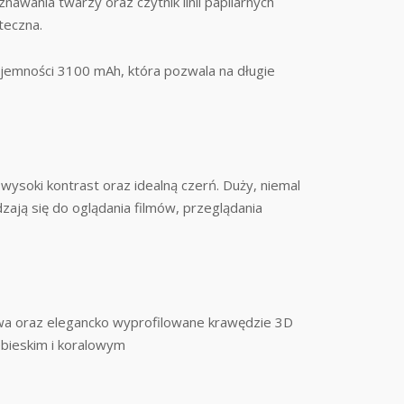
awania twarzy oraz czytnik linii papilarnych
teczna.
ojemności 3100 mAh, która pozwala na długie
soki kontrast oraz idealną czerń. Duży, niemal
ają się do oglądania filmów, przeglądania
a oraz elegancko wyprofilowane krawędzie 3D
iebieskim i koralowym