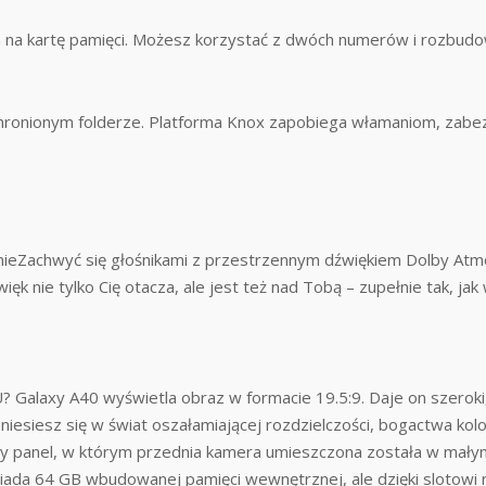
en na kartę pamięci. Możesz korzystać z dwóch numerów i rozbud
 chronionym folderze. Platforma Knox zapobiega włamaniom, zab
eZachwyć się głośnikami z przestrzennym dźwiękiem Dolby Atmos
więk nie tylko Cię otacza, ale jest też nad Tobą – zupełnie tak, j
? Galaxy A40 wyświetla obraz w formacie 19.5:9. Daje on szeroki
eniesiesz się w świat oszałamiającej rozdzielczości, bogactwa kol
y panel, w którym przednia kamera umieszczona została w małym
iada 64 GB wbudowanej pamięci wewnętrznej, ale dzięki slotowi