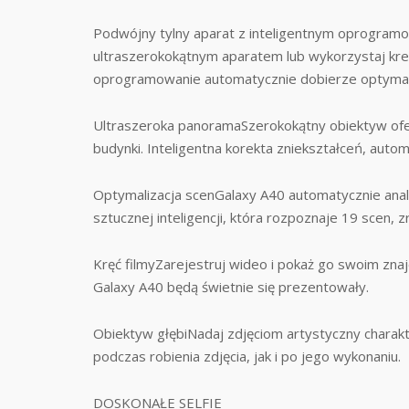
Podwójny tylny aparat z inteligentnym oprogram
ultraszerokokątnym aparatem lub wykorzystaj kre
oprogramowanie automatycznie dobierze optymal
Ultraszeroka panoramaSzerokokątny obiektyw oferu
budynki. Inteligentna korekta zniekształceń, auto
Optymalizacja scenGalaxy A40 automatycznie analiz
sztucznej inteligencji, która rozpoznaje 19 scen, z
Kręć filmyZarejestruj wideo i pokaż go swoim znaj
Galaxy A40 będą świetnie się prezentowały.
Obiektyw głębiNadaj zdjęciom artystyczny charakt
podczas robienia zdjęcia, jak i po jego wykonaniu.
DOSKONAŁE SELFIE