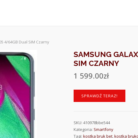
5 4/64GB Dual SIM Czarny
SAMSUNG GALAXY
SIM CZARNY
1 599.00
zł
SPRAWDŹ TERAZ!
SKU:
410978bbe544
Kategoria:
Smartfony
Tagi:
kostka bruk bet
,
kostka bruk