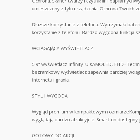
Ochrona. Skaner twarzy i czytnik linii papilarnyc
umieszczony z tyłu urządzenia. Ochrona Twoich zd
Dłuższe korzystanie z telefonu. Wytrzymała bater
korzystanie z telefonu. Bardzo wygodna funkcja s
WCIĄGAJĄCY WYŚWIETLACZ
5.9” wyświetlacz Infinity-U sAMOLED, FHD+Techno
bezramkowy wyświetlacz zapewnia bardziej wciągaj
Internetu i grania.
STYL I WYGODA
Wygląd premium w kompaktowym rozmiarzeKompakt
wyglądają bardzo atrakcyjnie. Smartfon dostępny 
GOTOWY DO AKCJI