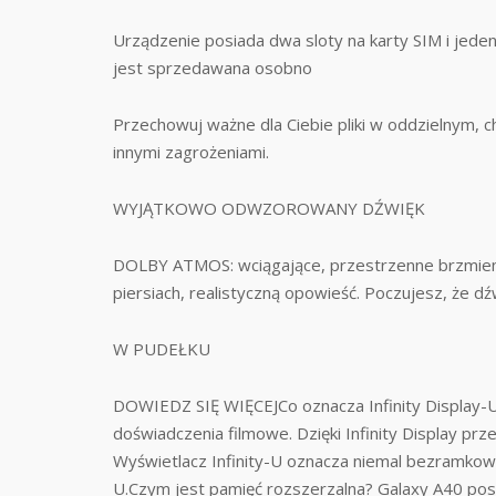
Urządzenie posiada dwa sloty na karty SIM i jed
jest sprzedawana osobno
Przechowuj ważne dla Ciebie pliki w oddzielnym,
innymi zagrożeniami.
WYJĄTKOWO ODWZOROWANY DŹWIĘK
DOLBY ATMOS: wciągające, przestrzenne brzmieni
piersiach, realistyczną opowieść. Poczujesz, że dź
W PUDEŁKU
DOWIEDZ SIĘ WIĘCEJCo oznacza Infinity Display-U
doświadczenia filmowe. Dzięki Infinity Display prz
Wyświetlacz Infinity-U oznacza niemal bezramkow
U.Czym jest pamięć rozszerzalna? Galaxy A40 pos