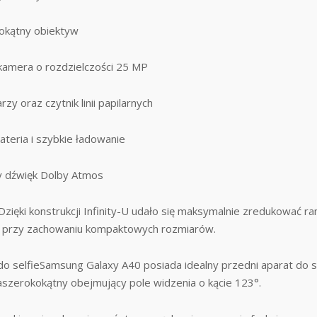
kokątny obiektyw
 kamera o rozdzielczości 25 MP
y oraz czytnik linii papilarnych
teria i szybkie ładowanie
y dźwięk Dolby Atmos
yDzięki konstrukcji Infinity-U udało się maksymalnie zredukować r
cy, przy zachowaniu kompaktowych rozmiarów.
o selfieSamsung Galaxy A40 posiada idealny przedni aparat do s
aszerokokątny obejmujący pole widzenia o kącie 123°.