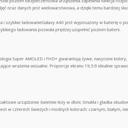
hWysoki poziom bezpieczeństwa urządzenia zapewnia funkcja rozpozn
jęć oraz danych jest wielowarstwowa, a dzięki temu bardziej sku
ia i szybkie ładowanieGalaxy A40 jest wyposażony w baterię o p
zybkiego ładowania pozwala prędzej uzupełnić poziom baterii.
logia Super AMOLED i FHD+ gwarantują żywe, nasycone kolory, wy
ące wrażenia wizualne. Proporcje ekranu 19,5:9 idealnie sprawdz
owe urządzenie świetnie leży w dłoni. Smukła i gładka obudow
jest w czterech świeżych i modnych kolorach: czarnym, białym, n