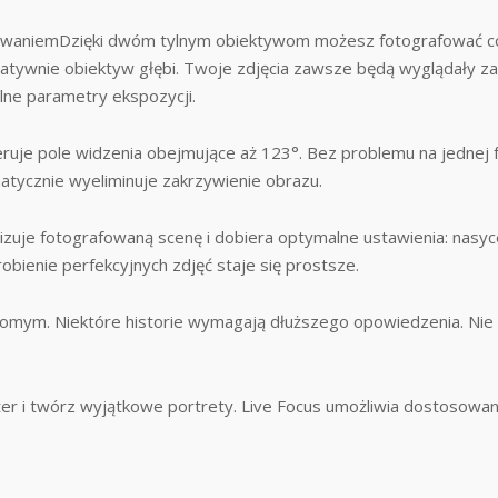
owaniemDzięki dwóm tylnym obiektywom możesz fotografować co t
atywnie obiektyw głębi. Twoje zdjęcia zawsze będą wyglądały z
ne parametry ekspozycji.
je pole widzenia obejmujące aż 123°. Bez problemu na jednej fo
matycznie wyeliminuje zakrzywienie obrazu.
uje fotografowaną scenę i dobiera optymalne ustawienia: nasycenie
robienie perfekcyjnych zdjęć staje się prostsze.
omym. Niektóre historie wymagają dłuższego opowiedzenia. Nie ty
er i twórz wyjątkowe portrety. Live Focus umożliwia dostosowan