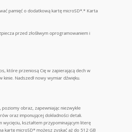
ować pamięć o dodatkową kartę microSD*.* Karta
ezpiecza przed złośliwym oprogramowaniem i
, które przeniosą Cię w zapierającą dech w
ak w kinie. Nadszedł nowy wymiar dźwięku.
, poziomy obraz, zapewniając niezwykłe
orów oraz imponującej dokładności detali.
 wycięciu, kształtem przypominającym literę
 na kartę microSD* możesz zyskać aż do 512 GB