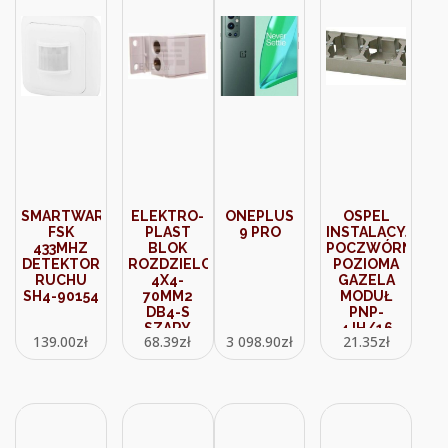
SMARTWARES
ELEKTRO-
ONEPLUS
OSPEL
FSK
PLAST
9 PRO
INSTALACYJNA
433MHZ
BLOK
POCZWÓRNA
DETEKTOR
ROZDZIELCZY
POZIOMA
RUCHU
4X4-
GAZELA
SH4-90154
70MM2
MODUŁ
DB4-S
PNP-
SZARY
4JH/16
139.00
zł
68.39
zł
3 098.90
zł
21.35
zł
48.32
SATYNA