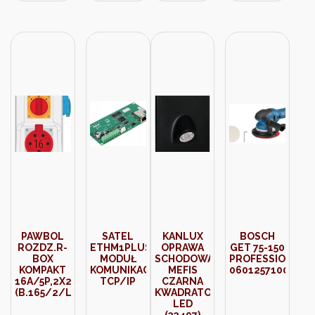
PAWBOL
SATEL
KANLUX
BOSCH
ROZDZ.R-
ETHM1PLUS
OPRAWA
GET 75-150
BOX
MODUŁ
SCHODOWA
PROFESSIONAL
KOMPAKT
KOMUNIKACYJNY
MEFIS
0601257100
16A/5P,2X250V,WYŁ.L/P
TCP/IP
CZARNA
(B.165/2/LP)
KWADRATOWA
LED
(32497)