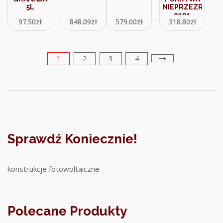
5L
NIEPRZEZROCZY
0101
97.50
zł
848.09
zł
579.00
zł
318.80
zł
(2000007)
1
2
3
4
Sprawdź Koniecznie!
konstrukcje fotowoltaiczne
Polecane Produkty