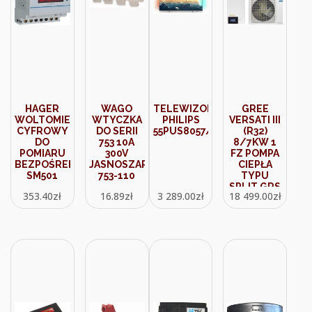
HAGER
WAGO
TELEWIZOR
GREE
WOLTOMIERZ
WTYCZKA
PHILIPS
VERSATI III
CYFROWY
DO SERII
55PUS8057/12
(R32)
DO
753 10A
8/7KW 1
POMIARU
300V
FZ POMPA
BEZPOŚREDNIEGO
JASNOSZARA
CIEPŁA
SM501
753-110
TYPU
SPLIT GRS
353.40
zł
16.89
zł
3 289.00
zł
18 499.00
zł
CQ8.0PD/NHH
E
(GRZANIE I
CHŁODZENIE)