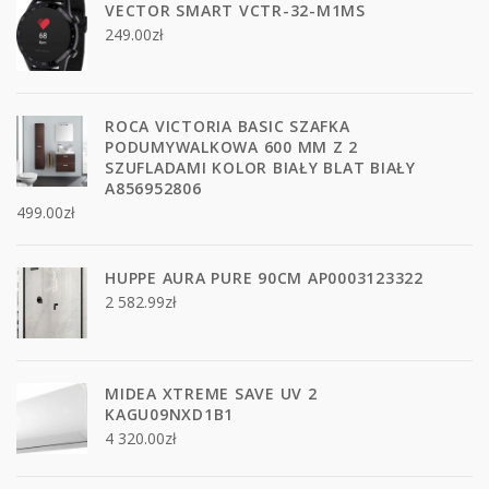
VECTOR SMART VCTR-32-M1MS
249.00
zł
ROCA VICTORIA BASIC SZAFKA
PODUMYWALKOWA 600 MM Z 2
SZUFLADAMI KOLOR BIAŁY BLAT BIAŁY
A856952806
499.00
zł
HUPPE AURA PURE 90CM AP0003123322
2 582.99
zł
MIDEA XTREME SAVE UV 2
KAGU09NXD1B1
4 320.00
zł