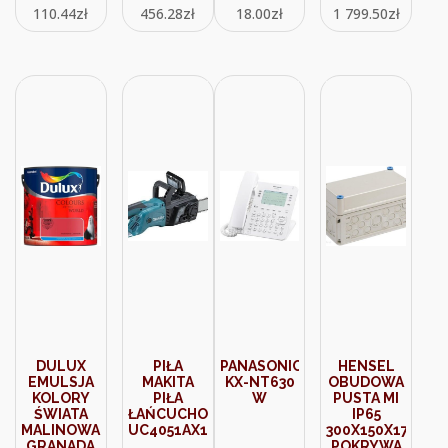
110.44
zł
456.28
zł
18.00
zł
1 799.50
zł
DULUX
PIŁA
PANASONIC
HENSEL
EMULSJA
MAKITA
KX-NT630
OBUDOWA
KOLORY
PIŁA
W
PUSTA MI
ŚWIATA
ŁAŃCUCHOWA
IP65
MALINOWA
UC4051AX1
300X150X170
GRANADA
POKRYWA