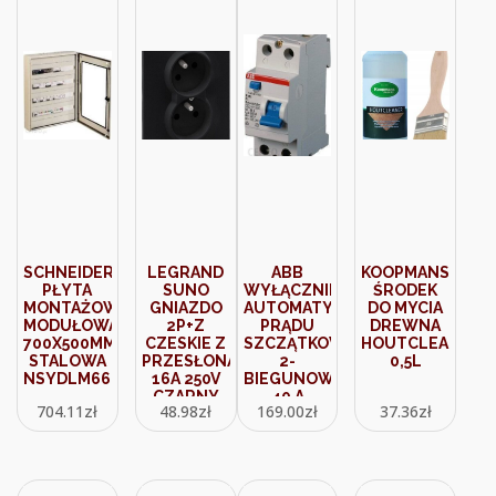
SCHNEIDER
LEGRAND
ABB
KOOPMANS
PŁYTA
SUNO
WYŁĄCZNIK
ŚRODEK
MONTAŻOWA
GNIAZDO
AUTOMATYCZNY
DO MYCIA
MODUŁOWA
2P+Z
PRĄDU
DREWNA
700X500MM
CZESKIE Z
SZCZĄTKOWEGO
HOUTCLEANER
STALOWA
PRZESŁONĄ
2-
0,5L
NSYDLM66
16A 250V
BIEGUNOWY
CZARNY
40 A
704.11
zł
48.98
zł
169.00
zł
37.36
zł
721482
2CSF202101R1400