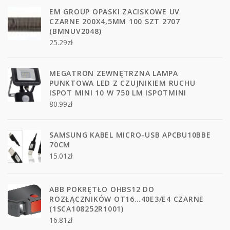
EM GROUP OPASKI ZACISKOWE UV
CZARNE 200X4,5MM 100 SZT 2707
(BMNUV2048)
25.29
zł
MEGATRON ZEWNĘTRZNA LAMPA
PUNKTOWA LED Z CZUJNIKIEM RUCHU
ISPOT MINI 10 W 750 LM ISPOTMINI
80.99
zł
SAMSUNG KABEL MICRO-USB APCBU10BBE
70CM
15.01
zł
ABB POKRĘTŁO OHBS12 DO
ROZŁĄCZNIKÓW OT16…40E3/E4 CZARNE
(1SCA108252R1001)
16.81
zł