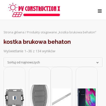
Skip
to
M
content
Strona główna
/ Produkty otagowane „kostka brukowa behaton”
kostka brukowa behaton
Wyświetlanie 1–36 z 134 wyników
Sorted
by
Sortuj od najnowszych
latest