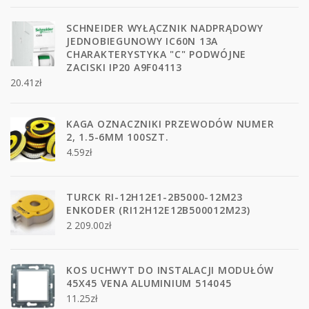
SCHNEIDER WYŁĄCZNIK NADPRĄDOWY
JEDNOBIEGUNOWY IC60N 13A
CHARAKTERYSTYKA "C" PODWÓJNE
ZACISKI IP20 A9F04113
20.41
zł
KAGA OZNACZNIKI PRZEWODÓW NUMER
2, 1.5-6MM 100SZT.
4.59
zł
TURCK RI-12H12E1-2B5000-12M23
ENKODER (RI12H12E12B500012M23)
2 209.00
zł
KOS UCHWYT DO INSTALACJI MODUŁÓW
45X45 VENA ALUMINIUM 514045
11.25
zł