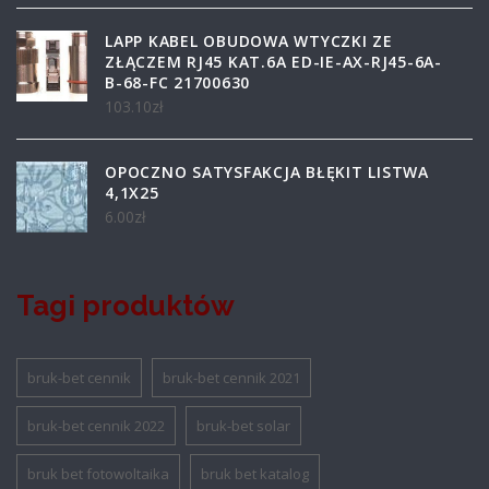
LAPP KABEL OBUDOWA WTYCZKI ZE
ZŁĄCZEM RJ45 KAT.6A ED-IE-AX-RJ45-6A-
B-68-FC 21700630
103.10
zł
OPOCZNO SATYSFAKCJA BŁĘKIT LISTWA
4,1X25
6.00
zł
Tagi produktów
bruk-bet cennik
bruk-bet cennik 2021
bruk-bet cennik 2022
bruk-bet solar
bruk bet fotowoltaika
bruk bet katalog