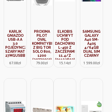
KARLIK
PROXIMA
ELKOBIS
SAMSUNG
GNIAZDO
PILOT
UCHWYT
GALAXY
USB-A A
OVAL
POD
A40 SM-
3.0
KOMPATYBILNY
DACHÓWKĘ
A405
POJEDYNCZE
Z BIG TOR
L-450 Z
4/64GB
SZARY MAT
SOLO 800,
ZACZEPAMIEPEM
DUAL SIM
27MGUSBBO5
1200
11.4/Z
CZARNY
(20770950)
(91102602)
67.08
zł
79.00
zł
15.14
zł
1 599.00
zł