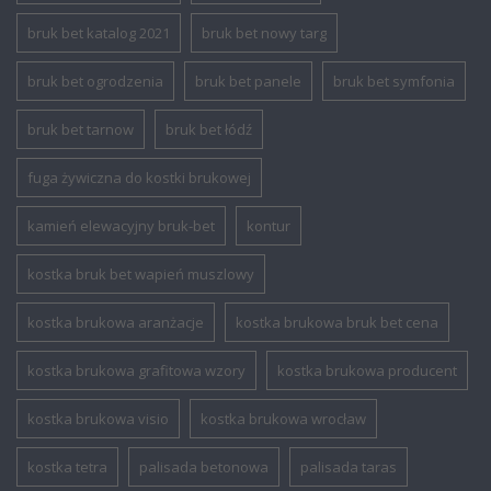
bruk bet katalog 2021
bruk bet nowy targ
bruk bet ogrodzenia
bruk bet panele
bruk bet symfonia
bruk bet tarnow
bruk bet łódź
fuga żywiczna do kostki brukowej
kamień elewacyjny bruk-bet
kontur
kostka bruk bet wapień muszlowy
kostka brukowa aranżacje
kostka brukowa bruk bet cena
kostka brukowa grafitowa wzory
kostka brukowa producent
kostka brukowa visio
kostka brukowa wrocław
kostka tetra
palisada betonowa
palisada taras