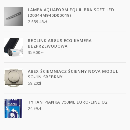
LAMPA AQUAFORM EQUILIBRA SOFT LED
(20044M940D00019)
2 639.46
zł
REOLINK ARGUS ECO KAMERA
BEZPRZEWODOWA
359.00
zł
ABEX ŚCIEMNIACZ ŚCIENNY NOVA MODUŁ
SO-1N SREBRNY
59.20
zł
TYTAN PIANKA 750ML EURO-LINE O2
24.99
zł