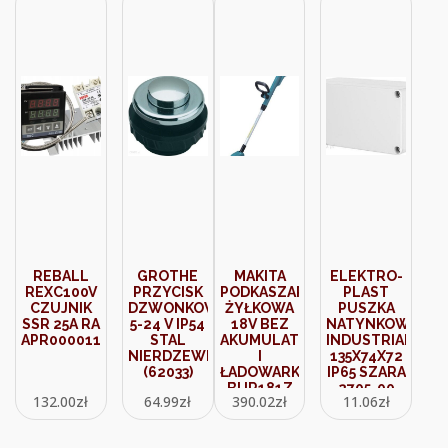
REBALL
GROTHE
MAKITA
ELEKTRO-
REXC100V
PRZYCISK
PODKASZARKA
PLAST
CZUJNIK
DZWONKOWY
ŻYŁKOWA
PUSZKA
SSR 25A RA
5-24 V IP54
18V BEZ
NATYNKOWA
APR0000110
STAL
AKUMULATORÓW
INDUSTRIAL
NIERDZEWNA
I
135X74X72
(62033)
ŁADOWARKI
IP65 SZARA
BUR181Z
2705-00
132.00
zł
64.99
zł
390.02
zł
11.06
zł