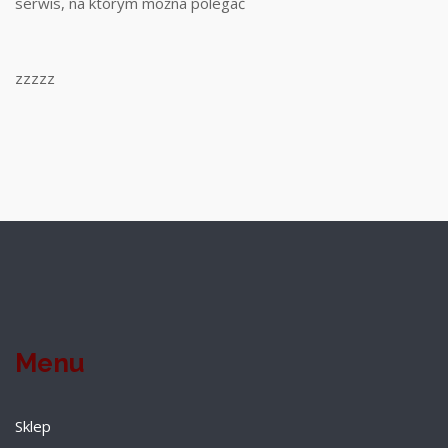
serwis, na którym można polegać
zzzzz
Menu
Sklep