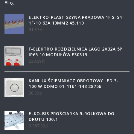
Blog
ELEKTRO-PLAST SZYNA PRĄDOWA 1F S-54
1F-10 63A 10MM2 45.110
31.87
zł
F-ELEKTRO ROZDZIELNICA LAGO 2X32A 5P
IP65 10 MODUŁÓW F30319
228.69
zł
KANLUX ŚCIEMNIACZ OBROTOWY LED 3-
100 W DOMO 01-1161-143 28756
98.89
zł
ELKO-BIS PROŚCIARKA 9-ROLKOWA DO
DRUTU 100.1
3 987.09
zł