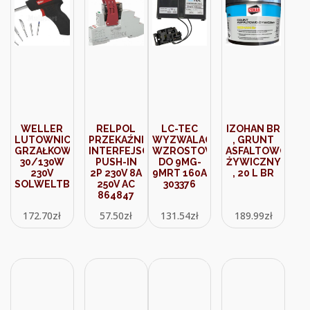
WELLER
RELPOL
LC-TEC
IZOHAN BR
LUTOWNICA
PRZEKAŹNIK
WYZWALACZ
, GRUNT
GRZAŁKOWA
INTERFEJSOWY
WZROSTOWY
ASFALTOWO-
30/130W
PUSH-IN
DO 9MG-
ŻYWICZNY
230V
2P 230V 8A
9MRT 160A
, 20 L BR
SOLWELTB100EU
250V AC
303376
864847
172.70
zł
57.50
zł
131.54
zł
189.99
zł