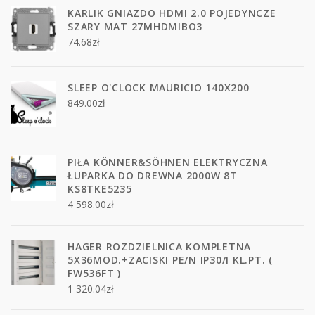
KARLIK GNIAZDO HDMI 2.0 POJEDYNCZE
SZARY MAT 27MHDMIBO3
74.68
zł
SLEEP O'CLOCK MAURICIO 140X200
849.00
zł
PIŁA KÖNNER&SÖHNEN ELEKTRYCZNA
ŁUPARKA DO DREWNA 2000W 8T
KS8TKE5235
4 598.00
zł
HAGER ROZDZIELNICA KOMPLETNA
5X36MOD.+ZACISKI PE/N IP30/I KL.PT. (
FW536FT )
1 320.04
zł