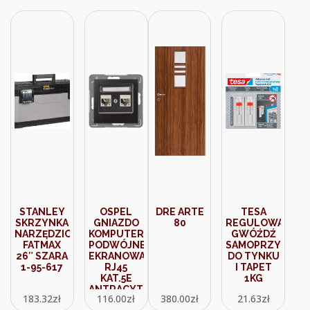
STANLEY
OSPEL
DRE ARTE
TESA
SKRZYNKA
GNIAZDO
80
REGULOWANY
NARZĘDZIOWA
KOMPUTEROWE
GWÓŹDŹ
FATMAX
PODWÓJNE
SAMOPRZYLEPN
26″ SZARA
EKRANOWANE
DO TYNKU
1-95-617
RJ45
I TAPET
KAT.5E
1KG
ANTRACYT
183.32
zł
116.00
zł
380.00
zł
21.63
zł
GPK1YP50