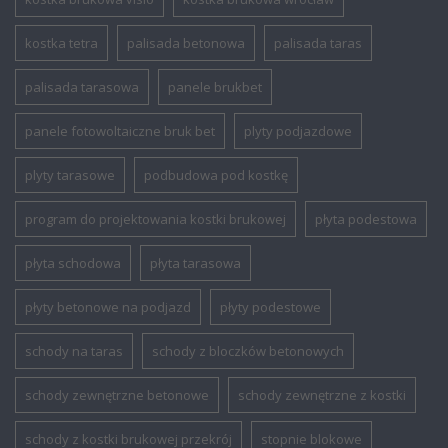
kostka tetra
palisada betonowa
palisada taras
palisada tarasowa
panele brukbet
panele fotowoltaiczne bruk bet
plyty podjazdowe
plyty tarasowe
podbudowa pod kostkę
program do projektowania kostki brukowej
płyta podestowa
płyta schodowa
płyta tarasowa
płyty betonowe na podjazd
płyty podestowe
schody na taras
schody z bloczków betonowych
schody zewnętrzne betonowe
schody zewnętrzne z kostki
schody z kostki brukowej przekrój
stopnie blokowe