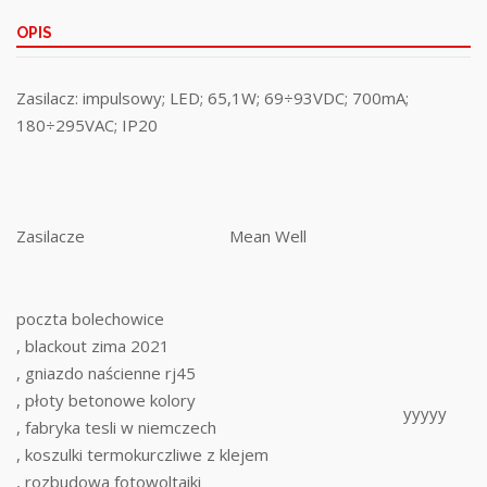
OPIS
Zasilacz: impulsowy; LED; 65,1W; 69÷93VDC; 700mA;
180÷295VAC; IP20
Zasilacze
Mean Well
poczta bolechowice
, blackout zima 2021
, gniazdo naścienne rj45
, płoty betonowe kolory
yyyyy
, fabryka tesli w niemczech
, koszulki termokurczliwe z klejem
, rozbudowa fotowoltaiki