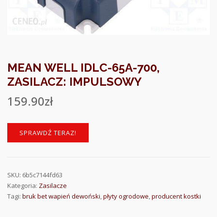
MEAN WELL IDLC-65A-700,
ZASILACZ: IMPULSOWY
159.90
zł
SPRAWDŹ TERAZ!
SKU:
6b5c7144fd63
Kategoria:
Zasilacze
Tagi:
bruk bet wapień dewoński
,
płyty ogrodowe
,
producent kostki