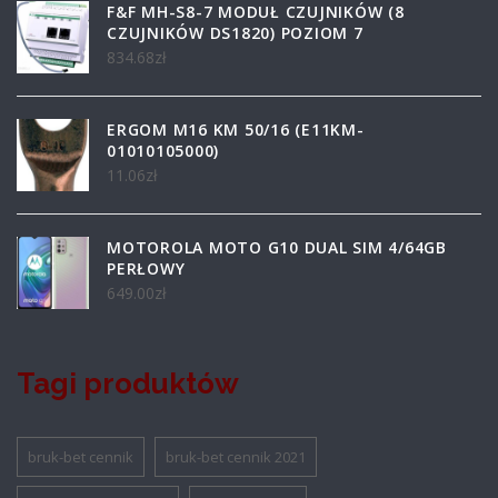
F&F MH-S8-7 MODUŁ CZUJNIKÓW (8
CZUJNIKÓW DS1820) POZIOM 7
834.68
zł
ERGOM M16 KM 50/16 (E11KM-
01010105000)
11.06
zł
MOTOROLA MOTO G10 DUAL SIM 4/64GB
PERŁOWY
649.00
zł
Tagi produktów
bruk-bet cennik
bruk-bet cennik 2021