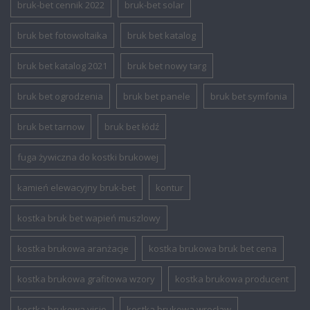
bruk-bet cennik 2022
bruk-bet solar
bruk bet fotowoltaika
bruk bet katalog
bruk bet katalog 2021
bruk bet nowy targ
bruk bet ogrodzenia
bruk bet panele
bruk bet symfonia
bruk bet tarnow
bruk bet łódź
fuga żywiczna do kostki brukowej
kamień elewacyjny bruk-bet
kontur
kostka bruk bet wapień muszlowy
kostka brukowa aranżacje
kostka brukowa bruk bet cena
kostka brukowa grafitowa wzory
kostka brukowa producent
kostka brukowa visio
kostka brukowa wrocław