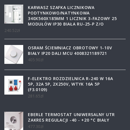
KARWASZ SZAFKA LICZNIKOWA
PODTYNKOWO/NATYNKOWA
340X560X185MM 1 LICZNIK 3-FAZOWY 25
MODUŁÓW IP30 BIAŁA RU-25-P Z/O
240.52
zł
OSRAM ŚCIEMNIACZ OBROTOWY 1-10V
BIAŁY IP20 DALI MCU 4008321189721
405.90
zł
F-ELEKTRO ROZDZIELNICA R-240 W 16A
5P, 32A 5P, 2X250V, WTYK 16A 5P
(F3.0109)
281.65
zł
EBERLE TERMOSTAT UNIWERSALNY UTR
ZAKRES REGULACJI -40 - +20 °C BIAŁY
477.30
zł