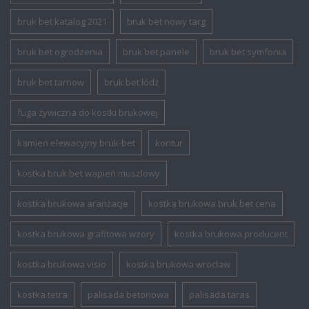
bruk bet katalog 2021
bruk bet nowy targ
bruk bet ogrodzenia
bruk bet panele
bruk bet symfonia
bruk bet tarnow
bruk bet łódź
fuga żywiczna do kostki brukowej
kamień elewacyjny bruk-bet
kontur
kostka bruk bet wapień muszlowy
kostka brukowa aranżacje
kostka brukowa bruk bet cena
kostka brukowa grafitowa wzory
kostka brukowa producent
kostka brukowa visio
kostka brukowa wrocław
kostka tetra
palisada betonowa
palisada taras