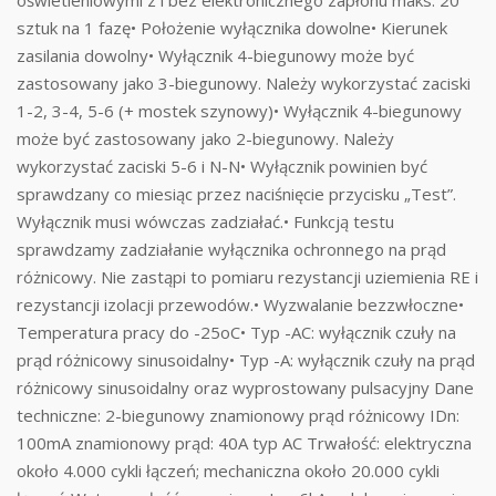
sztuk na 1 fazę• Położenie wyłącznika dowolne• Kierunek
zasilania dowolny• Wyłącznik 4-biegunowy może być
zastosowany jako 3-biegunowy. Należy wykorzystać zaciski
1-2, 3-4, 5-6 (+ mostek szynowy)• Wyłącznik 4-biegunowy
może być zastosowany jako 2-biegunowy. Należy
wykorzystać zaciski 5-6 i N-N• Wyłącznik powinien być
sprawdzany co miesiąc przez naciśnięcie przycisku „Test”.
Wyłącznik musi wówczas zadziałać.• Funkcją testu
sprawdzamy zadziałanie wyłącznika ochronnego na prąd
różnicowy. Nie zastąpi to pomiaru rezystancji uziemienia RE i
rezystancji izolacji przewodów.• Wyzwalanie bezzwłoczne•
Temperatura pracy do -25oC• Typ -AC: wyłącznik czuły na
prąd różnicowy sinusoidalny• Typ -A: wyłącznik czuły na prąd
różnicowy sinusoidalny oraz wyprostowany pulsacyjny Dane
techniczne: 2-biegunowy znamionowy prąd różnicowy IDn:
100mA znamionowy prąd: 40A typ AC Trwałość: elektryczna
około 4.000 cykli łączeń; mechaniczna około 20.000 cykli