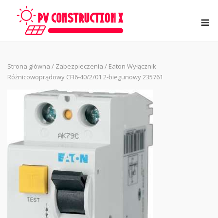
Skip
to
M
content
Strona główna
/
Zabezpieczenia
/ Eaton Wyłącznik
Różnicowoprądowy CFI6-40/2/01 2-biegunowy 235761