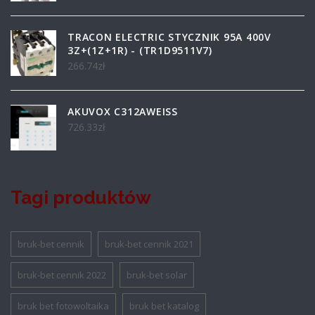
TRACON ELECTRIC STYCZNIK 95A 400V
3Z+(1Z+1R) - (TR1D9511V7)
266.74
zł
AKUVOX C312AWEISS
726.33
zł
Tagi produktów
bruk-bet cennik
bruk-bet cennik 2021
bruk-bet cennik 2022
bruk-bet solar
bruk bet fotowoltaika
bruk bet katalog