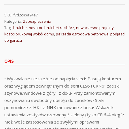
SKU:
f7d2c4ba94a7
Kategoria:
Zabezpieczenia
Tagi:
bruk bet novator
,
bruk bet racibórz
,
nowoczesne projekty
kostki brukowej wokół domu
,
palisada ogrodowa betonowa
,
podjazd
do garażu
OPIS
• Wyzwalanie niezależne od napięcia sieci• Pasują konturem
oraz wyglądem zewnętrznym do serii CLS6 i CKN6• zaciski
szynowe/windowe z góry i z dołu• Przy zamontowanym
oszynowaniu swobodny dostęp do zacisków• Styki
pomocnicze z-HK i z-NHK mocowane z boku• Wskaźnik
ustawienia zestyków czerwony / zielony (tylko CFI6-4 bieg.)•
Możliwość zastosowania ze zwykłymi oprawami
oświetleniowymi z i bez elektronicznego zapłonu maks. 20