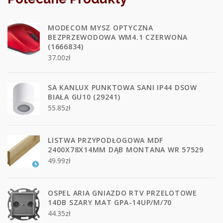
MODECOM MYSZ OPTYCZNA
BEZPRZEWODOWA WM4.1 CZERWONA
(1666834)
37.00
zł
SA KANLUX PUNKTOWA SANI IP44 DSOW
BIAŁA GU10 (29241)
55.85
zł
LISTWA PRZYPODŁOGOWA MDF
2400X78X14MM DĄB MONTANA WR 57529
49.99
zł
OSPEL ARIA GNIAZDO RTV PRZELOTOWE
14DB SZARY MAT GPA-14UP/M/70
44.35
zł