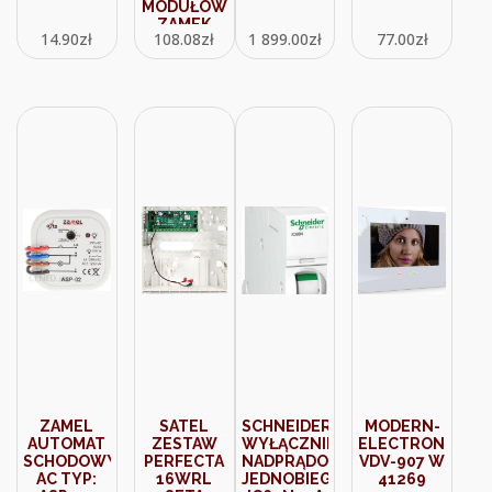
MODUŁÓW
ZAMEK
14.90
zł
108.08
zł
1 899.00
zł
77.00
zł
RAL 9003
(ARZ0)
ZAMEL
SATEL
SCHNEIDER
MODERN-
AUTOMAT
ZESTAW
WYŁĄCZNIK
ELECTRONICS
SCHODOWY230V
PERFECTA
NADPRĄDOWY
VDV-907 W
AC TYP:
16WRL
JEDNOBIEGUNOWY
41269