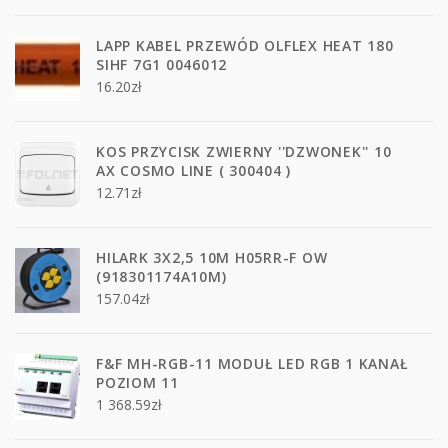
LAPP KABEL PRZEWÓD OLFLEX HEAT 180
SIHF 7G1 0046012
16.20
zł
KOS PRZYCISK ZWIERNY ''DZWONEK'' 10
AX COSMO LINE ( 300404 )
12.71
zł
HILARK 3X2,5 10M H05RR-F OW
(918301174A10M)
157.04
zł
F&F MH-RGB-11 MODUŁ LED RGB 1 KANAŁ
POZIOM 11
1 368.59
zł