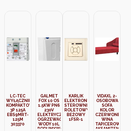
LC-TEC
GALMET
KARLIK
VIDAXL 2-
WYŁĄCZNIK
FOX 10 OS
ELEKTRONICZNY
OSOBOWA
KOMPAKTOWY
1.5KW PN6
STEROWNIK
SOFA
3P 125A
230V
ROLETOWY
KOLOR
EBS9MRT-
ELEKTRYCZNY
BEŻOWY
CZERWONEGO
125M
OGRZEWACZ
1FSR-1
WINA
303370
WODY 10L
TAPICEROWANA
PODUMYWALKOWY
AKSAMITEM