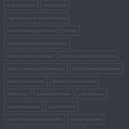
bruk bet tarnow
bruk bet łódź
fuga żywiczna do kostki brukowej
kamień elewacyjny bruk-bet
kontur
kostka bruk bet wapień muszlowy
kostka brukowa aranżacje
kostka brukowa bruk bet cena
kostka brukowa grafitowa wzory
kostka brukowa producent
kostka brukowa visio
kostka brukowa wrocław
kostka tetra
palisada betonowa
palisada taras
palisada tarasowa
panele brukbet
panele fotowoltaiczne bruk bet
plyty podjazdowe