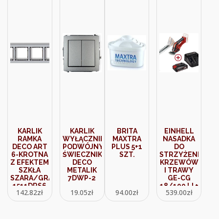
KARLIK
KARLIK
BRITA
EINHELL
RAMKA
WYŁĄCZNIK
MAXTRA
NASADKA
DECO ART
PODWÓJNY
PLUS 5+1
DO
6-KROTNA
ŚWIECZNIKOWY
SZT.
STRZYŻENIA
Z EFEKTEM
DECO
KRZEWÓW
SZKŁA
METALIK
I TRAWY
SZARA/GRAFITOWY
7DWP-2
GE-CG
1511DRS6
18/100 LI +
142.82
zł
19.05
zł
94.00
zł
539.00
zł
2,5AH