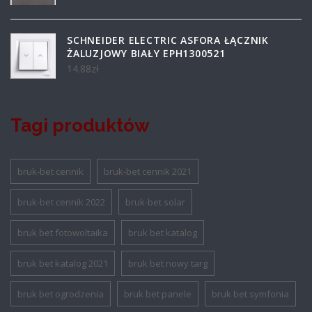
SCHNEIDER ELECTRIC ASFORA ŁĄCZNIK
ŻALUZJOWY BIAŁY EPH1300521
14.88
zł
Tagi produktów
bruk-bet cennik
bruk-bet cennik 2021
bruk-bet cennik 2022
bruk-bet solar
bruk bet fotowoltaika
bruk bet katalog
bruk bet katalog 2021
bruk bet nowy targ
bruk bet ogrodzenia
bruk bet panele
bruk bet symfonia