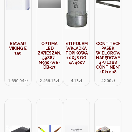
BIAWAR
OPTIMA
ETI POLAM
CONTITECH
VIKING E
LED
WKŁADKA
PASEK
150
ZWIESZANA
TOPIKOWA
WIELOROWKOW
59887-
10X38 GG
NAPĘDOWY
M930-WB-
4A 400V
4PJ 1208
DB-17
CONTINENTAL
4PJ1208
1 690.94
zł
2 466.15
zł
4.13
zł
42.00
zł