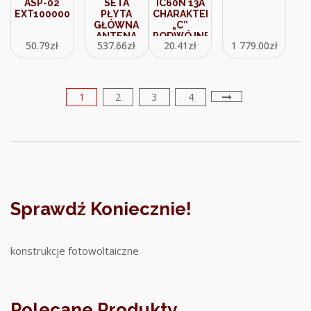
ASP-02
SETA
IC60N 13A
EXT10000014
PŁYTA
CHARAKTERYSTYKA
GŁÓWNA
„C”
ANTENA
PODWÓJNE
50.79
zł
537.66
zł
20.41
zł
1 779.00
zł
OBUDOWA
ZACISKI
13236
IP20
A9F04113
1
2
3
4
Sprawdź Koniecznie!
konstrukcje fotowoltaiczne
Polecane Produkty