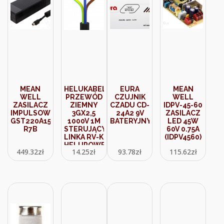
MEAN
HELUKABEL
EURA
MEAN
WELL
PRZEWÓD
CZUJNIK
WELL
ZASILACZ
ZIEMNY
CZADU CD-
IDPV-45-60
IMPULSOWY
3GX2,5
24A2 9V
ZASILACZ
GST220A15-
1000V 1M
BATERYJNY
LED 45W
R7B
STERUJĄCY
60V 0.75A
LINKA RV-K
(IDPV4560)
HELUPOWER®
449.32
zł
14.25
zł
93.78
zł
115.62
zł
7512
(11003824)