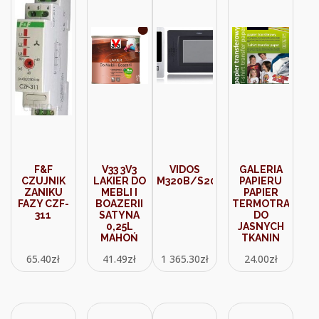
F&F
V33 3V3
VIDOS
GALERIA
CZUJNIK
LAKIER DO
M320B/S20DA
PAPIERU
ZANIKU
MEBLI I
PAPIER
FAZY CZF-
BOAZERII
TERMOTRANSF
311
SATYNA
DO
0,25L
JASNYCH
MAHOŃ
TKANIN
65.40
zł
41.49
zł
1 365.30
zł
24.00
zł