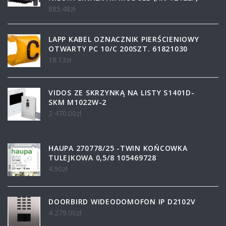
885.48
zł
LAPP KABEL OZNACZNIK PIERŚCIENIOWY
OTWARTY PC 10/C 200SZT. 61821030
18.13
zł
VIDOS ZE SKRZYNKĄ NA LISTY S1401D-
SKM M1022W-2
2 470.00
zł
HAUPA 270778/25 -TWIN KOŃCOWKA
TULEJKOWA 0,5/8 105469728
4.90
zł
DOORBIRD WIDEODOMOFON IP D2102V
4 279.00
zł