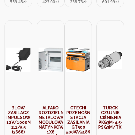
559.45
zł
423.00
zł
238.73
zł
601.99
zł
(01010070FOX)
340719
BLOW
ALFAKO
CTECHI
TURCK
ZASILACZ
ROZDZIELNIA
PRZENOŚNA
CZUJNIK
IMPULSOWY
METALOWA
STACJA
CIŚNIENIA
12V/1000MA
MODUŁOWA
ZASILANIA
PKG3M-4.5-
2,1/5,5
NATYNKOWA
GT500
PSG3M/TXL
(3666)
1X6
500W/518WH