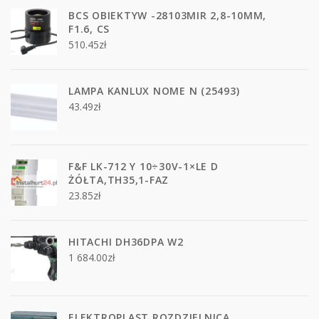
BCS OBIEKTYW -28103MIR 2,8-10MM,
F1.6, CS
510.45
zł
LAMPA KANLUX NOME N (25493)
43.49
zł
F&F LK-712 Y 10÷30V-1×LE D
ŻÓŁTA,TH35,1-FAZ
23.85
zł
HITACHI DH36DPA W2
1 684.00
zł
ELEKTROPLAST ROZDZIELNICA