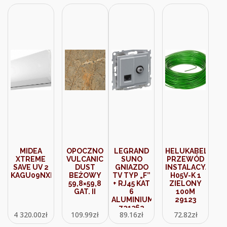
MIDEA
OPOCZNO
LEGRAND
HELUKABEL
XTREME
VULCANIC
SUNO
PRZEWÓD
SAVE UV 2
DUST
GNIAZDO
INSTALACYJNY
KAGU09NXD1B1
BEŻOWY
TV TYP „F”
H05V-K 1
59,8×59,8
+ RJ45 KAT
ZIELONY
GAT. II
6
100M
ALUMINIUM
29123
721362
4 320.00
zł
109.99
zł
89.16
zł
72.82
zł