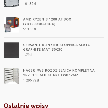
101.35
zł
AMD RYZEN 3 1200 AF BOX
(YD1200BBAFBOX)
513.00
zł
CERSANIT KLINKIER STOPNICA SLATO
GRAPHITE MAT 30X30
1.79
zł
HAGER FWB ROZDZIELNICA KOMPLETNA
5RZ. 130 M II KL N/T FWB52M2
1 296.72
zł
Ostatnie wpisy