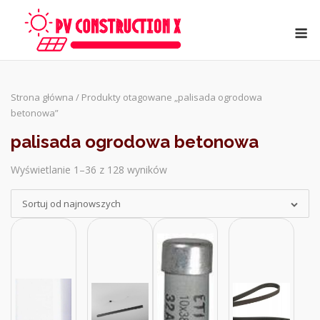
Skip
to
M
content
Strona główna
/ Produkty otagowane „palisada ogrodowa
betonowa”
palisada ogrodowa betonowa
Wyświetlanie 1–36 z 128 wyników
Sorted
by
Sortuj od najnowszych
latest