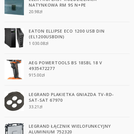
NATYNKOWA RM 9S N+PE
20.98
zł
EATON ELLIPSE ECO 1200 USB DIN
(EL1200USBDIN)
1 030.08
zł
AEG POWERTOOLS BS 18SBL 18 V
4935472277
915.00
zł
LEGRAND PLAKIETKA GNIAZDA TV-RD-
SAT-SAT 67970
33.21
zł
LEGRAND ŁĄCZNIK WIELOFUNKCYJNY
ALUMINIUM 752320