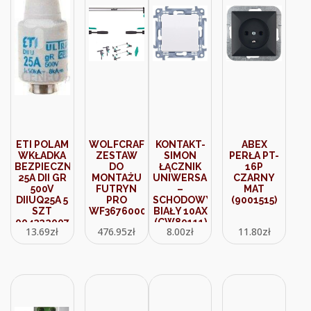
ETI POLAM
WOLFCRAFT
KONTAKT-
ABEX
WKŁADKA
ZESTAW
SIMON
PERŁA PT-
BEZPIECZNIKOWA
DO
ŁĄCZNIK
16P
25A DII GR
MONTAŻU
UNIWERSALNY
CZARNY
500V
FUTRYN
–
MAT
DIIUQ25A 5
PRO
SCHODOWY
(9001515)
SZT
WF3676000
BIAŁY 10AX
004322007
(CW80111)
13.69
zł
476.95
zł
8.00
zł
11.80
zł