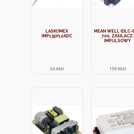
LASKOMEX
MEAN WELL IDLC-6
IMP135V12ADC
700, ZASILACZ:
IMPULSOWY
34.44
zł
159.90
zł