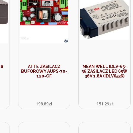
86
ATTE ZASILACZ
MEAN WELL IDLV-65-
BUFOROWY AUPS-70-
36 ZASILACZ LED 65W
120-OF
36V 1.8A (IDLV6536)
198.89
zł
151.29
zł