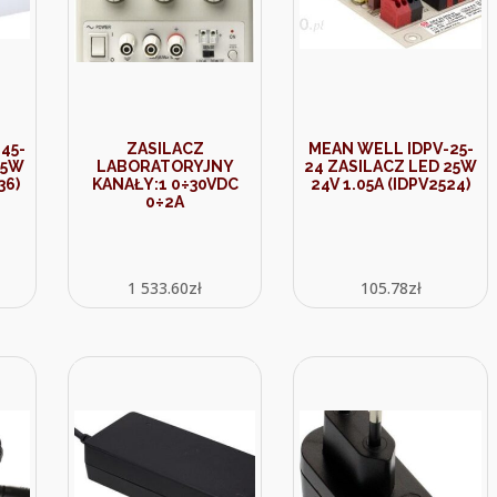
45-
ZASILACZ
MEAN WELL IDPV-25-
45W
LABORATORYJNY
24 ZASILACZ LED 25W
36)
KANAŁY:1 0÷30VDC
24V 1.05A (IDPV2524)
0÷2A
1 533.60
zł
105.78
zł