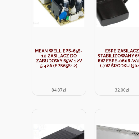
MEAN WELL EPS-65S-
ESPE ZASILACZ
12 ZASILACZ DO
STABILIZOWANY 6V
ZABUDOWY 65W 12V
6W ESPE-0606-W2
5.42A (EPS65S12)
(-) W ŚRODKU (30
84.87
zł
32.00
zł