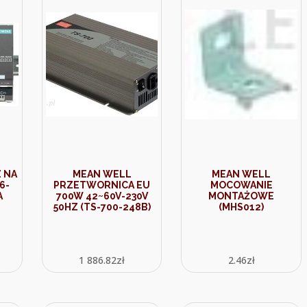
 NA
MEAN WELL
MEAN WELL
6-
PRZETWORNICA EU
MOCOWANIE
A
700W 42~60V-230V
MONTAŻOWE
50HZ (TS-700-248B)
(MHS012)
1 886.82
zł
2.46
zł