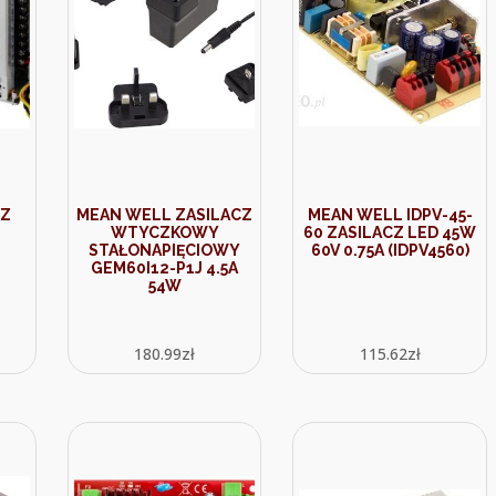
CZ
MEAN WELL ZASILACZ
MEAN WELL IDPV-45-
WTYCZKOWY
60 ZASILACZ LED 45W
STAŁONAPIĘCIOWY
60V 0.75A (IDPV4560)
GEM60I12-P1J 4.5A
54W
180.99
zł
115.62
zł