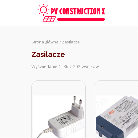
Skip
to
content
Strona główna
/ Zasilacze
Zasilacze
Wyświetlanie 1–36 z 202 wyników
Sorted
by
latest