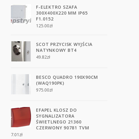
F-ELEKTRO SZAFA
300X400X220 MM IP65
F1.0152
125.00
zł
SCOT PRZYCISK WYJŚCIA
NATYNKOWY BT4
49.82
zł
BESCO QUADRO 190X90CM
(WAQ190PK)
975.00
zł
EFAPEL KLOSZ DO
SYGNALIZATORA
ŚWIETLNEGO 21360
CZERWONY 90781 TVM
7.01
zł