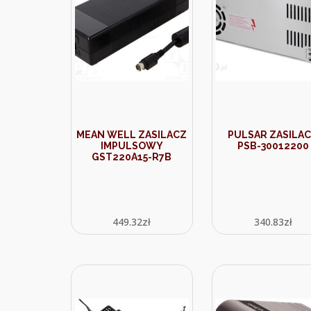
MEAN WELL ZASILACZ
PULSAR ZASILA
IMPULSOWY
PSB-30012200
GST220A15-R7B
449.32
zł
340.83
zł