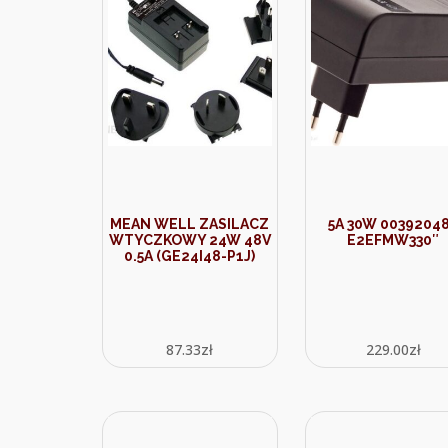
MEAN WELL ZASILACZ
5A 30W 0039204
WTYCZKOWY 24W 48V
E2EFMW330″
0.5A (GE24I48-P1J)
87.33
zł
229.00
zł