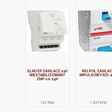
ELKO EP ZASILACZ 24V
RELPOL ZASILA
NIESTABILIZOWANY
IMPULSOWY RZI-
ZNP-10-24V
137.70
zł
1 037.87
zł