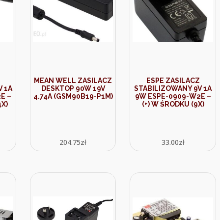
MEAN WELL ZASILACZ
ESPE ZASILACZ
 1A
DESKTOP 90W 19V
STABILIZOWANY 9V 1A
E –
4.74A (GSM90B19-P1M)
9W ESPE-0909-W2E –
4X)
(+) W ŚRODKU (9X)
204.75
zł
33.00
zł