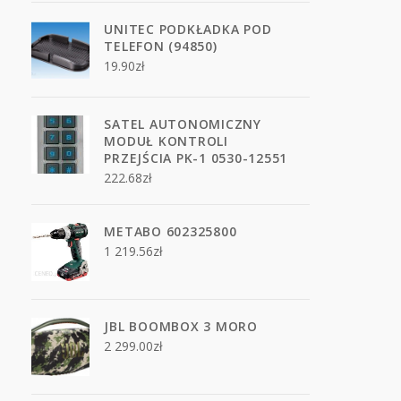
UNITEC PODKŁADKA POD
TELEFON (94850)
19.90
zł
SATEL AUTONOMICZNY
MODUŁ KONTROLI
PRZEJŚCIA PK-1 0530-12551
222.68
zł
METABO 602325800
1 219.56
zł
JBL BOOMBOX 3 MORO
2 299.00
zł