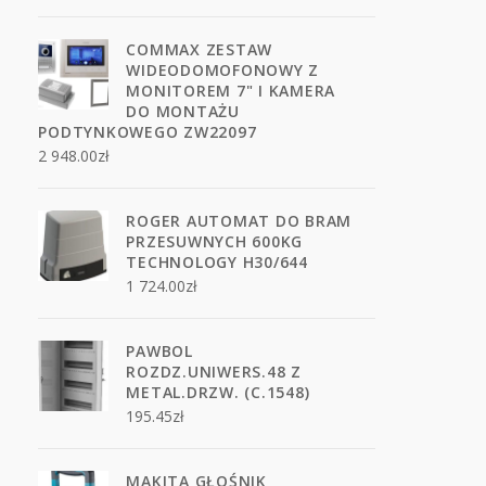
COMMAX ZESTAW
WIDEODOMOFONOWY Z
MONITOREM 7" I KAMERA
DO MONTAŻU
PODTYNKOWEGO ZW22097
2 948.00
zł
ROGER AUTOMAT DO BRAM
PRZESUWNYCH 600KG
TECHNOLOGY H30/644
1 724.00
zł
PAWBOL
ROZDZ.UNIWERS.48 Z
METAL.DRZW. (C.1548)
195.45
zł
MAKITA GŁOŚNIK