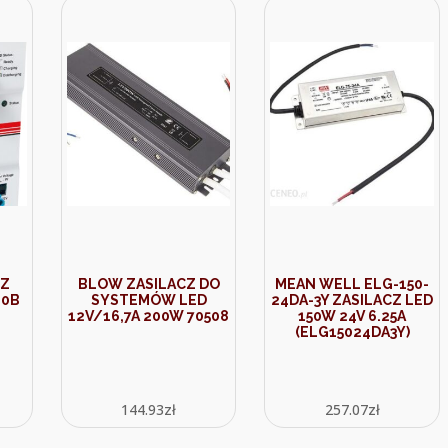
CZ
BLOW ZASILACZ DO
MEAN WELL ELG-150-
20B
SYSTEMÓW LED
24DA-3Y ZASILACZ LED
12V/16,7A 200W 70508
150W 24V 6.25A
(ELG15024DA3Y)
144.93
zł
257.07
zł