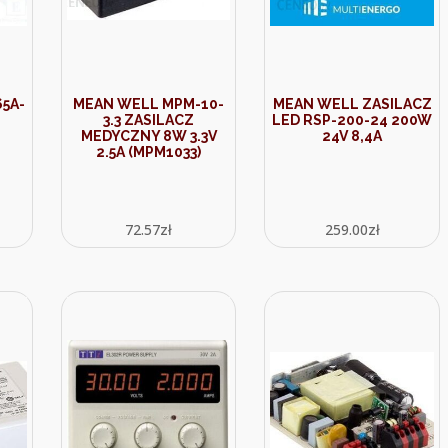
5A-
MEAN WELL MPM-10-
MEAN WELL ZASILACZ
3.3 ZASILACZ
LED RSP-200-24 200W
MEDYCZNY 8W 3.3V
24V 8,4A
2.5A (MPM1033)
72.57
zł
259.00
zł