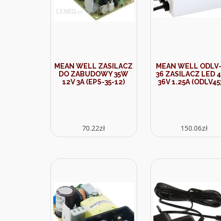
MEAN WELL ZASILACZ
MEAN WELL ODLV-
DO ZABUDOWY 35W
36 ZASILACZ LED 
12V 3A (EPS-35-12)
36V 1.25A (ODLV45
70.22
zł
150.06
zł