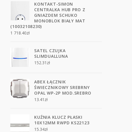
KONTAKT-SIMON
CENTRALKA HUB PRO Z
GNIAZDEM SCHUKO
MONOBLOK BIAŁY MAT
(10032108230)
1 718.40
zł
SATEL CZUJKA
SLIMDUALLUNA
152.31
zł
ABEX ŁĄCZNIK
ŚWIECZNIKOWY SREBRNY
OPAL WP-2P MOD.SREBRO
13.41
zł
KUŹNIA KLUCZ PŁASKI
10X12MM RWPD KS22123
15.34
zł