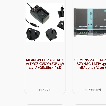
MEAN WELL ZASILACZ
SIEMENS ZASILACZ
WTYCZKOWY 18W 7.5V
SZYNACH 6EP143
1.73A (GE18I07-P1J)
3BA00, 24 V, 20 
112.72
zł
1 798.00
zł