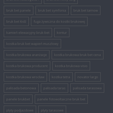
bruk bet panele
bruk bet symfonia
bruk bet tarnow
bruk bet łódź
fuga żywiczna do kostki brukowej
kamień elewacyjny bruk-bet
kontur
kostka bruk bet wapień muszlowy
kostka brukowa aranżacje
kostka brukowa bruk bet cena
kostka brukowa producent
kostka brukowa visio
kostka brukowa wrocław
kostka tetra
novator largo
palisada betonowa
palisada taras
palisada tarasowa
panele brukbet
panele fotowoltaiczne bruk bet
plyty podjazdowe
plyty tarasowe