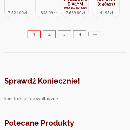
BIAŁYM
(048527)
WAS160NGB
7 821.00
zł
848.09
zł
7 639.00
zł
41.98
zł
1
2
3
4
Sprawdź Koniecznie!
konstrukcje fotowoltaiczne
Polecane Produkty