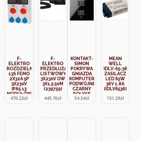
F-
F-
KONTAKT-
MEAN
ELEKTRO
ELEKTRO
SIMON
WELL
ROZDZIELNICA
PRZEDŁUŻACZ
POKRYWA
IDLV-65-36
13S FEMO
LISTWOWY
GNIAZDA
ZASILACZ
2X32A 5P
3X230V OW
KOMPUTEROWEGO
LED 65W
3X230V
3X1,5 50M
PODWÓJNEGO
36V 1.8A
IP65 13
(239759)
CZARNY
(IDLV6536)
MODUŁÓW
POŁYSK
470.23
zł
445.76
zł
54.34
zł
151.29
zł
741872
(10000006138)