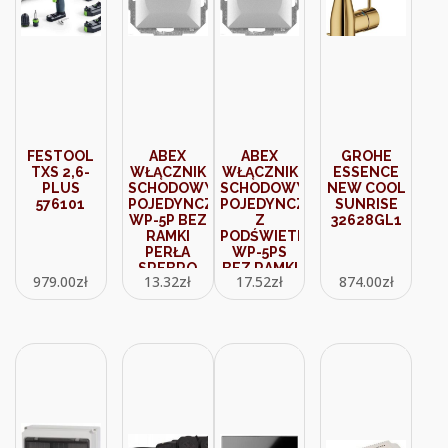
FESTOOL
ABEX
ABEX
GROHE
TXS 2,6-
WŁĄCZNIK
WŁĄCZNIK
ESSENCE
PLUS
SCHODOWY
SCHODOWY
NEW COOL
576101
POJEDYNCZY
POJEDYNCZY
SUNRISE
WP-5P BEZ
Z
32628GL1
RAMKI
PODŚWIETLENIEM
PERŁA
WP-5PS
SREBRO
BEZ RAMKI
979.00
zł
13.32
zł
17.52
zł
874.00
zł
9000053
PERŁA
SREBRO
9000130