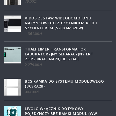
79.00
zł
VIDOS ZESTAW WIDEODOMOFONU
NATYNKOWEGO Z CZYTNIKIEM RFID I
SZYFRATOREM (S20DAM320W)
1 364.00
zł
THALHEIMER TRANSFORMATOR
LABORATORYJNY SEPARACYJNY ERT
230/230/4G, NAPIĘCIE STAŁE
2 279.00
zł
BCS RAMKA DO SYSTEMU MODUŁOWEGO
(BCSRA2II)
404.00
zł
LIVOLO WŁĄCZNIK DOTYKOWY
POJEDYNCZY BEZ RAMKI MODUŁ (WW-