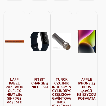
ANTYBAKTERYJNY
BIAŁY
DKW1L/AB11
54
PREMIUM
LAPP
FITBIT
TURCK
APPLE
KABEL
CHARGE 4
CZUJNIK
IPHONE 14
PRZEWÓD
NIEBIESKI
INDUKCYJNY
PLUS
OLFLEX
CYLINDRYCZNY
512GB
HEAT 180
CZĘŚCIOWO
KSIĘŻYCOWA
SIHF 7G1
GWINTOWANY
POŚWIATA
0046012
INOX
(BI10EM30AP6S90710M)