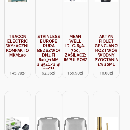
TRACON
STAINLESS
MEAN
AKTYN
ELECTRIC
EUROPE
WELL
FIOLET
WYŁĄCZNIK
RURA
IDLC-65A-
GENCJANOWY
KOMPAKTOWY
BEZSZWOWA
700,
ROZTWÓR
MKM150
DN4 FI
ZASILACZ:
WODNY
8×0,71MM
IMPULSOWY
PYOCTANINA
1.4541/1.4878/321/321H
1% 10ML
50CM
145.78
zł
62.36
zł
159.90
zł
10.00
zł