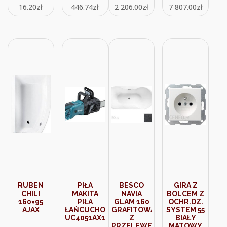
16.20
zł
446.74
zł
2 206.00
zł
7 807.00
zł
RUBEN
PIŁA
BESCO
GIRA Z
CHILI
MAKITA
NAVIA
BOLCEM Z
160×95
PIŁA
GLAM 160
OCHR.DZ.
AJAX
ŁAŃCUCHOWA
GRAFITOWA
SYSTEM 55
UC4051AX1
Z
BIAŁY
PRZELEWEM
MATOWY