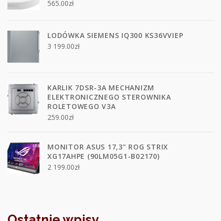
565.00
zł
LODÓWKA SIEMENS IQ300 KS36VVIEP
3 199.00
zł
KARLIK 7DSR-3A MECHANIZM
ELEKTRONICZNEGO STEROWNIKA
ROLETOWEGO V3A
259.00
zł
MONITOR ASUS 17,3" ROG STRIX
XG17AHPE (90LM05G1-B02170)
2 199.00
zł
Ostatnie wpisy