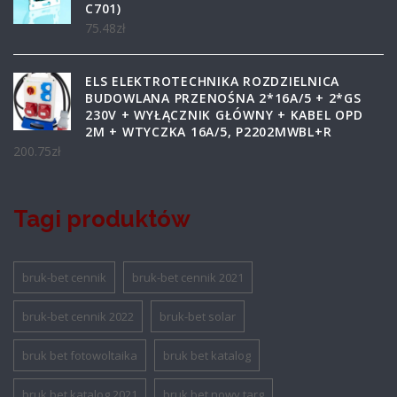
C701)
75.48
zł
ELS ELEKTROTECHNIKA ROZDZIELNICA
BUDOWLANA PRZENOŚNA 2*16A/5 + 2*GS
230V + WYŁĄCZNIK GŁÓWNY + KABEL OPD
2M + WTYCZKA 16A/5, P2202MWBL+R
200.75
zł
Tagi produktów
bruk-bet cennik
bruk-bet cennik 2021
bruk-bet cennik 2022
bruk-bet solar
bruk bet fotowoltaika
bruk bet katalog
bruk bet katalog 2021
bruk bet nowy targ