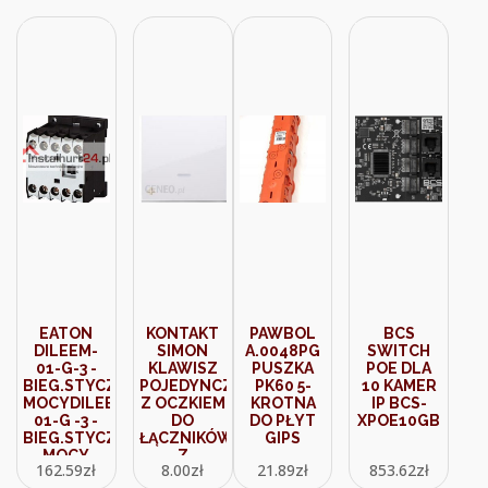
EATON
KONTAKT
PAWBOL
BCS
DILEEM-
SIMON
A.0048PG
SWITCH
01-G-3 -
KLAWISZ
PUSZKA
POE DLA
BIEG.STYCZNIK
POJEDYNCZY
PK60 5-
10 KAMER
MOCYDILEEM-
Z OCZKIEM
KROTNA
IP BCS-
01-G -3 -
DO
DO PŁYT
XPOE10GB
BIEG.STYCZNIK
ŁĄCZNIKÓW/PRZYCISKÓW
GIPS
MOCY
Z
162.59
zł
8.00
zł
21.89
zł
853.62
zł
(51650)
PODŚWIETLENIEM