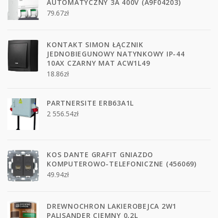
AUTOMATYCZNY 3A 400V (A9F04203)
79.67
zł
KONTAKT SIMON ŁĄCZNIK
JEDNOBIEGUNOWY NATYNKOWY IP-44
10AX CZARNY MAT ACW1L49
18.86
zł
PARTNERSITE ERB63A1L
2 556.54
zł
KOS DANTE GRAFIT GNIAZDO
KOMPUTEROWO-TELEFONICZNE (456069)
49.94
zł
DREWNOCHRON LAKIEROBEJCA 2W1
PALISANDER CIEMNY 0,2L