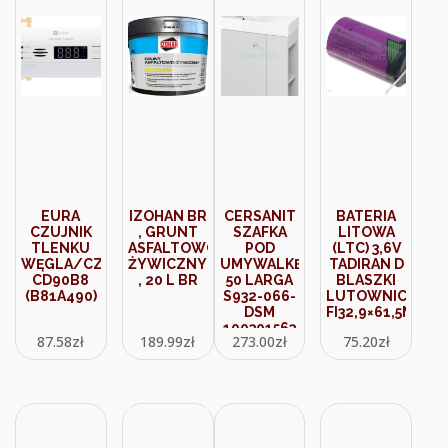
EURA
IZOHAN BR
CERSANIT
BATERIA
CZUJNIK
, GRUNT
SZAFKA
LITOWA
TLENKU
ASFALTOWO-
POD
(LTC) 3,6V
WĘGLA/CZADU
ŻYWICZNY
UMYWALKĘ
TADIRAN D
CD90B8
, 20 L BR
50 LARGA
BLASZKI
(B81A490)
S932-066-
LUTOWNICZE
DSM
FI32,9×61,5MM
100301563
87.58
zł
189.99
zł
273.00
zł
75.20
zł