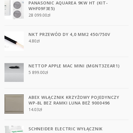
PANASONIC AQUAREA 9KW HT (KIT-
WHF09F3E5)
28 099.00
zł
NKT PRZEWÓD DY 4,0 MM2 450/750V
4.80
zł
NETTOP APPLE MAC MINI (MGNT3ZEAR1)
5 899.00
zł
ABEX WŁĄCZNIK KRZYŻOWY POJEDYNCZY
WP-8L BEZ RAMKI LUNA BEŻ 9000496
14.03
zł
SCHNEIDER ELECTRIC WYŁĄCZNIK