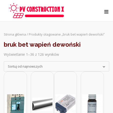
Skip
to
M
content
Strona główna
/ Produkty otagowane „bruk bet wapień dewoński”
bruk bet wapień dewoński
Wyświetlanie 1–36 z 126 wyników
Sorted
by
Sortuj od najnowszych
latest