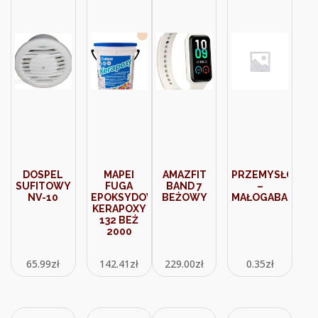
DOSPEL
MAPEI
AMAZFIT
PRZEMYSŁOWY
SUFITOWY
FUGA
BAND 7
–
NV-10
EPOKSYDOWA
BEŻOWY
MAŁOGABARYT
KERAPOXY
132 BEŻ
2000
65.99
zł
142.41
zł
229.00
zł
0.35
zł