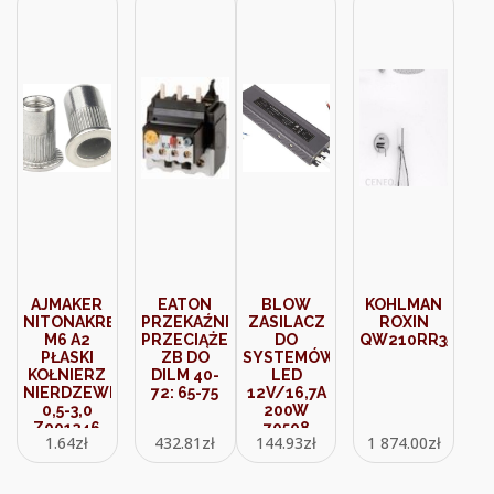
AJMAKER
EATON
BLOW
KOHLMAN
NITONAKRĘTKA
PRZEKAŹNIK
ZASILACZ
ROXIN
M6 A2
PRZECIĄŻENIOWY
DO
QW210RR35
PŁASKI
ZB DO
SYSTEMÓW
KOŁNIERZ
DILM 40-
LED
NIERDZEWNA
72: 65-75
12V/16,7A
0,5-3,0
200W
Z001346
70508
1.64
zł
432.81
zł
144.93
zł
1 874.00
zł