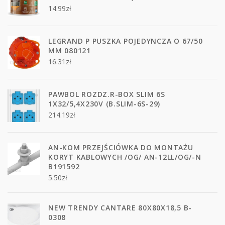
14.99
zł
LEGRAND P PUSZKA POJEDYNCZA O 67/50
MM 080121
16.31
zł
PAWBOL ROZDZ.R-BOX SLIM 6S
1X32/5,4X230V (B.SLIM-6S-29)
214.19
zł
AN-KOM PRZEJŚCIÓWKA DO MONTAŻU
KORYT KABLOWYCH /OG/ AN-12LL/OG/-N
B191592
5.50
zł
NEW TRENDY CANTARE 80X80X18,5 B-
0308