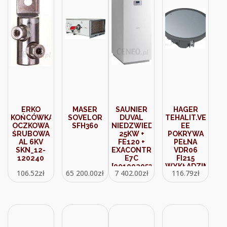
ERKO
MASER
SAUNIER
HAGER
KOŃCÓWKA
SOVELOR
DUVAL
TEHALIT.VE-
OCZKOWA
SFH360
NIEDZWIEDŻ
EE
ŚRUBOWA
25KW +
POKRYWA
AL 6KV
FE120 +
PEŁNA
SKN_12-
EXACONTROL
VDR06
120240
E7C
FI215
[0010020538]
WYKŁADZINA
106.52
zł
65 200.00
zł
7 402.00
zł
116.79
zł
5MM
CZARNY PA