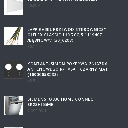
30.25
zł
LAPP KABEL PRZEWÓD STEROWNICZY
OLFLEX CLASSIC 110 7G2,5 1119407
/BĘBNOWY/ (30_6203)
30.14
zł
KONTAKT-SIMON POKRYWA GNIAZDA
ANTENOWEGO R/TVSAT CZARNY MAT
(10000053238)
45.54
zł
SIEMENS IQ300 HOME CONNECT
SR23HI65ME
2 099.00
zł