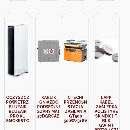
537328
OCZYSZCZACZ
KARLIK
CTECHI
LAPP
POWIETRZA
GNIAZDO
PRZENOŚNA
KABEL
BLUEAIR
PODWÓJNE
STACJA
ZAŚLEPKA
BLUEAIR
SZARY MAT
ZASILANIA
POLISTYRENOW
PRO XL
27DGRCABO2
GT500
SKINDICHT
SMOKESTOP
500W/518WH
BLK
GWINT
PRZYŁĄCZENIO