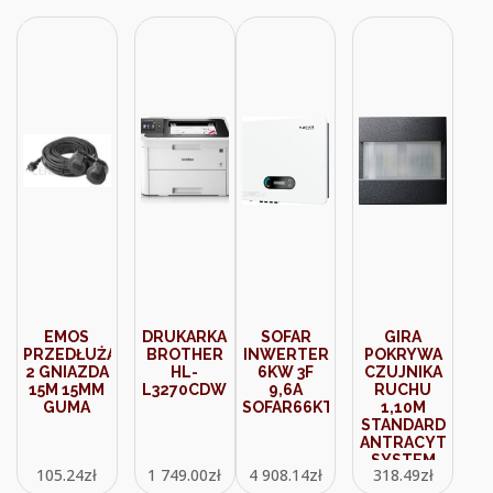
EMOS
DRUKARKA
SOFAR
GIRA
PRZEDŁUŻACZ
BROTHER
INWERTER
POKRYWA
2 GNIAZDA
HL-
6KW 3F
CZUJNIKA
15M 15MM
L3270CDW
9,6A
RUCHU
GUMA
SOFAR66KTLXG3SOF
1,10M
STANDARD
ANTRACYT
SYSTEM
105.24
zł
1 749.00
zł
4 908.14
zł
318.49
zł
3000