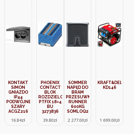
KONTAKT
PHOENIX
SOMMER
KRAFT&DELE
SIMON
CONTACT
NAPĘD DO
KD146
GNIAZDO
BLOK
BRAM
IP44
ROZDZIELCZY
PRZESUWNYCH
PODWÓJNE
PTFIX 18×4
RUNNER
SZARY
BU
600KG
ACGZ216
3273836
SOMLOQ2
16.84
zł
39.80
zł
2 277.00
zł
1 699.00
zł