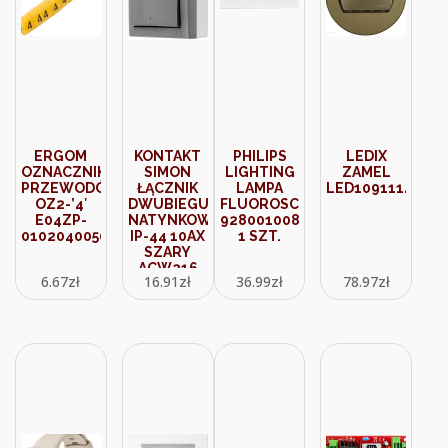
ERGOM
KONTAKT
PHILIPS
LEDIX
OZNACZNIK
SIMON
LIGHTING
ZAMEL
PRZEWODÓW
ŁĄCZNIK
LAMPA
LED10911141
OZ2-’4′
DWUBIEGUNOWY
FLUOROSCENCYJNA
E04ZP-
NATYNKOWY
928001008213
01020400500
IP-44 10AX
1 SZT.
SZARY
ACW216
6.67
zł
16.91
zł
36.99
zł
78.97
zł