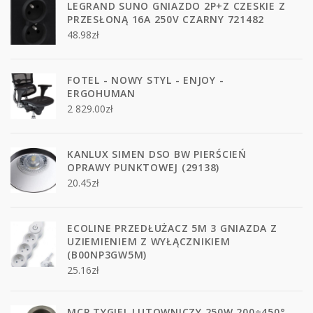
LEGRAND SUNO GNIAZDO 2P+Z CZESKIE Z
PRZESŁONĄ 16A 250V CZARNY 721482
48.98
zł
FOTEL - NOWY STYL - ENJOY -
ERGOHUMAN
2 829.00
zł
KANLUX SIMEN DSO BW PIERŚCIEŃ
OPRAWY PUNKTOWEJ (29138)
20.45
zł
ECOLINE PRZEDŁUŻACZ 5M 3 GNIAZDA Z
UZIEMIENIEM Z WYŁĄCZNIKIEM
(B00NP3GW5M)
25.16
zł
MCP TYGIEL LUTOWNICZY 250W 200÷450°