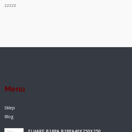
zzzzz
Menu
Sklep
Blog
ELHARE B18PA B18PA40X250X250