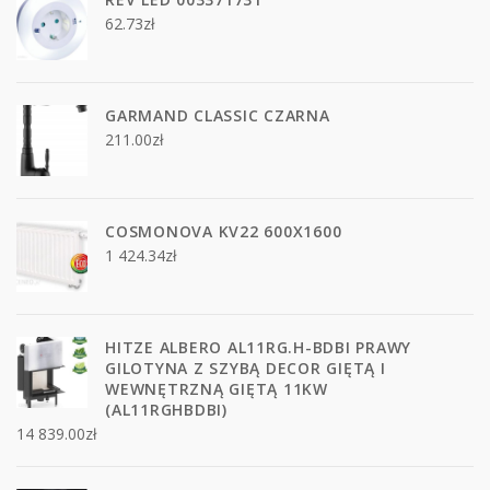
62.73
zł
GARMAND CLASSIC CZARNA
211.00
zł
COSMONOVA KV22 600X1600
1 424.34
zł
HITZE ALBERO AL11RG.H-BDBI PRAWY
GILOTYNA Z SZYBĄ DECOR GIĘTĄ I
WEWNĘTRZNĄ GIĘTĄ 11KW
(AL11RGHBDBI)
14 839.00
zł