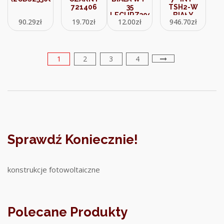
721406
35
TSH2-W
LECURZ3004
BIAŁY
90.29
zł
19.70
zł
12.00
zł
946.70
zł
(INTTSH2W)
1
2
3
4
Sprawdź Koniecznie!
konstrukcje fotowoltaiczne
Polecane Produkty