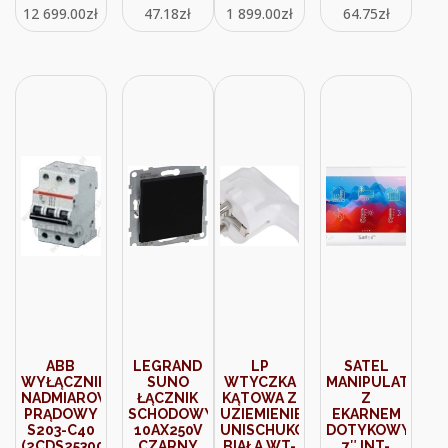
12 699.00
zł
47.18
zł
1 899.00
zł
64.75
zł
PG11 IP54
JANOSZARA
100 SZT
52005960
ABB
LEGRAND
LP
SATEL
WYŁĄCZNIK
SUNO
WTYCZKA
MANIPULATOR
NADMIAROWO-
ŁĄCZNIK
KĄTOWA Z
Z
PRĄDOWY
SCHODOWY
UZIEMIENIEM
EKARNEM
S203-C40
10AX250V
UNISCHUKO
DOTYKOWYM
(2CDS253001R0404)
CZARNY
BIAŁA WT-
7″ INT-