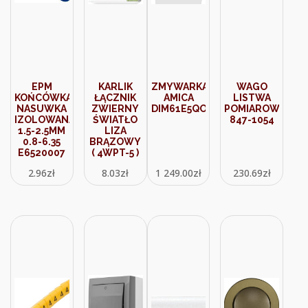
EPM
KARLIK
ZMYWARKA
WAGO
KOŃCÓWKA
ŁĄCZNIK
AMICA
LISTWA
NASUWKA
ZWIERNY
DIM61E5QO
POMIAROWA
IZOLOWANA
ŚWIATŁO
847-1054
1.5-2.5MM
LIZA
0.8-6.35
BRĄZOWY
E6520007
( 4WPT-5 )
2.96
zł
8.03
zł
1 249.00
zł
230.69
zł