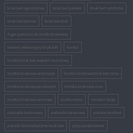
bruk bet ogrodzenia
bruk bet panele
bruk bet symfonia
bruk bet tarnow
bruk bet łódź
fuga żywiczna do kostki brukowej
kamień elewacyjny bruk-bet
kontur
kostka bruk bet wapień muszlowy
kostka brukowa aranżacje
kostka brukowa bruk bet cena
kostka brukowa producent
kostka brukowa visio
kostka brukowa wrocław
kostka tetra
novator largo
palisada betonowa
palisada tarasowa
panele brukbet
panele fotowoltaiczne bruk bet
plyty podjazdowe