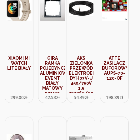
XIAOMI MI
GIRA
AKS
ATTE
WATCH
RAMKA
ZIELONKA
ZASILACZ
LITE BIAŁY
POJEDYNCZA
PRZEWÓD
BUFOROWY
ALUMINIOWY
ELEKTROENERGETYCZNY
AUPS-70-
EVENT
DY H07V-U
120-OF
BIAŁY
450/750V
MATOWY
1,5
021171
777260/220011
299.00
zł
42.53
zł
54.49
zł
198.89
zł