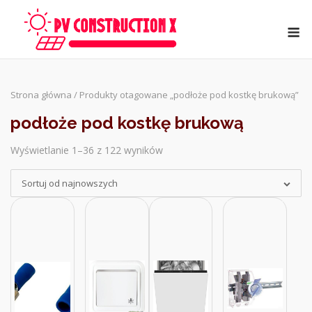
Skip
to
M
content
Strona główna
/ Produkty otagowane „podłoże pod kostkę brukową”
podłoże pod kostkę brukową
Wyświetlanie 1–36 z 122 wyników
Sorted
by
Sortuj od najnowszych
latest