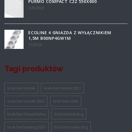
PURMO COMPACT C22 550X600
376.00
zł
ECOLINE 4 GNIAZDA Z WYŁĄCZNIKIEM
1,5M B00NP4GW1M
15.87
zł
Tagi produktów
bruk-bet cennik
bruk-bet cennik 2021
bruk-bet cennik 2022
bruk-bet solar
bruk bet fotowoltaika
bruk bet katalog
bruk bet katalog 2021
bruk bet nowy targ