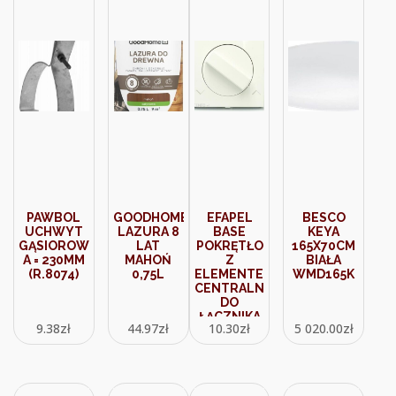
PAWBOL
GOODHOME
EFAPEL
BESCO
UCHWYT
LAZURA 8
BASE
KEYA
GĄSIOROWY
LAT
POKRĘTŁO
165X70CM
A = 230MM
MAHOŃ
Z
BIAŁA
(R.8074)
0,75L
ELEMENTEM
WMD165K
CENTRALNYM
DO
ŁĄCZNIKA
9.38
zł
44.97
zł
10.30
zł
5 020.00
zł
ŻALUZJOWEGO
BIAŁY
90761TBR