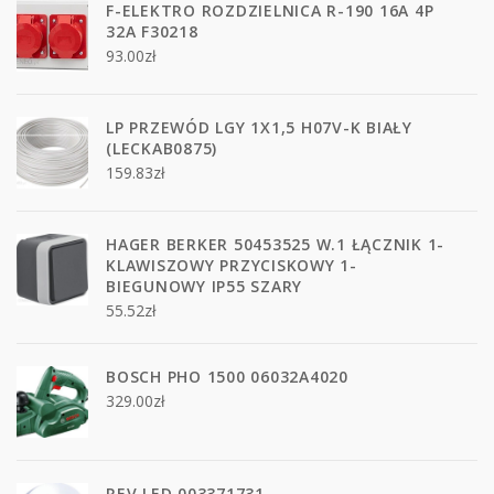
F-ELEKTRO ROZDZIELNICA R-190 16A 4P
32A F30218
93.00
zł
LP PRZEWÓD LGY 1X1,5 H07V-K BIAŁY
(LECKAB0875)
159.83
zł
HAGER BERKER 50453525 W.1 ŁĄCZNIK 1-
KLAWISZOWY PRZYCISKOWY 1-
BIEGUNOWY IP55 SZARY
55.52
zł
BOSCH PHO 1500 06032A4020
329.00
zł
REV LED 003371731