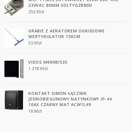
230VAC 80MM SOLTYGZB80D
292.90
zł
GRABIE Z AERATOREM OGRODOWE
WERTYKULATOR 150CM
53.99
zł
VIDOS M690B/S35
1 378.99
zł
KONTAKT SIMON ŁĄCZNIK
JEDNOBIEGUNOWY NATYNKOWY IP-44
10AX CZARNY MAT ACW1L49
18.86
zł