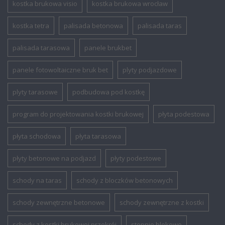
kostka brukowa visio
kostka brukowa wrocław
kostka tetra
palisada betonowa
palisada taras
palisada tarasowa
panele brukbet
panele fotowoltaiczne bruk bet
plyty podjazdowe
plyty tarasowe
podbudowa pod kostkę
program do projektowania kostki brukowej
płyta podestowa
płyta schodowa
płyta tarasowa
płyty betonowe na podjazd
płyty podestowe
schody na taras
schody z bloczków betonowych
schody zewnętrzne betonowe
schody zewnętrzne z kostki
schody z kostki brukowej przekrój
stopnie blokowe