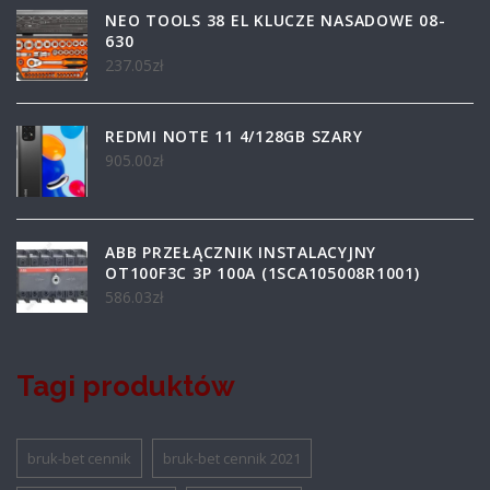
NEO TOOLS 38 EL KLUCZE NASADOWE 08-
630
237.05
zł
REDMI NOTE 11 4/128GB SZARY
905.00
zł
ABB PRZEŁĄCZNIK INSTALACYJNY
OT100F3C 3P 100A (1SCA105008R1001)
586.03
zł
Tagi produktów
bruk-bet cennik
bruk-bet cennik 2021