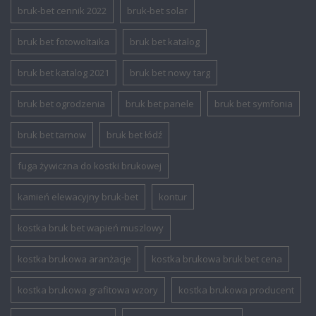
bruk-bet cennik 2022
bruk-bet solar
bruk bet fotowoltaika
bruk bet katalog
bruk bet katalog 2021
bruk bet nowy targ
bruk bet ogrodzenia
bruk bet panele
bruk bet symfonia
bruk bet tarnow
bruk bet łódź
fuga żywiczna do kostki brukowej
kamień elewacyjny bruk-bet
kontur
kostka bruk bet wapień muszlowy
kostka brukowa aranżacje
kostka brukowa bruk bet cena
kostka brukowa grafitowa wzory
kostka brukowa producent