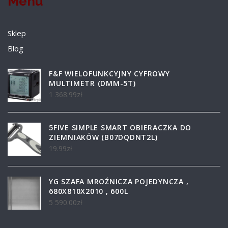
Menu
Sklep
Blog
F&F WIELOFUNKCYJNY CYFROWY
MULTIMETR (DMM-5T)
1 368.99
zł
5FIVE SIMPLE SMART OBIERACZKA DO
ZIEMNIAKÓW (B07DQDNT2L)
19.99
zł
YG SZAFA MROŹNICZA POJEDYNCZA ,
680X810X2010 , 600L
5 590.00
zł