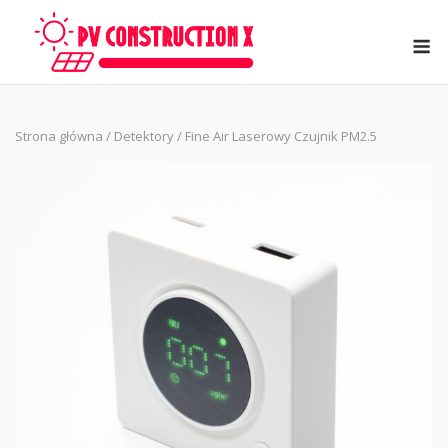
Skip
to
M
content
Strona główna
/
Detektory
/ Fine Air Laserowy Czujnik PM2.5