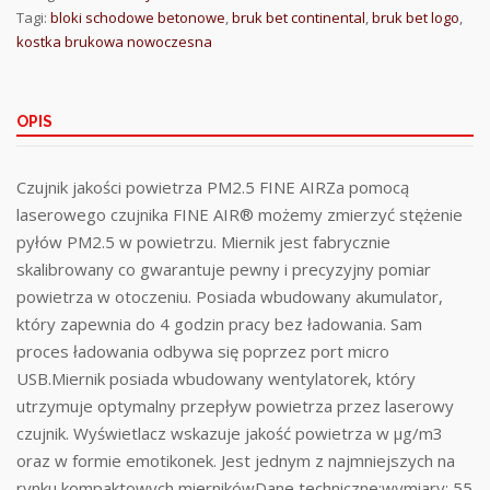
Tagi:
bloki schodowe betonowe
,
bruk bet continental
,
bruk bet logo
,
kostka brukowa nowoczesna
OPIS
Czujnik jakości powietrza PM2.5 FINE AIRZa pomocą
laserowego czujnika FINE AIR® możemy zmierzyć stężenie
pyłów PM2.5 w powietrzu. Miernik jest fabrycznie
skalibrowany co gwarantuje pewny i precyzyjny pomiar
powietrza w otoczeniu. Posiada wbudowany akumulator,
który zapewnia do 4 godzin pracy bez ładowania. Sam
proces ładowania odbywa się poprzez port micro
USB.Miernik posiada wbudowany wentylatorek, który
utrzymuje optymalny przepływ powietrza przez laserowy
czujnik. Wyświetlacz wskazuje jakość powietrza w µg/m3
oraz w formie emotikonek. Jest jednym z najmniejszych na
rynku kompaktowych miernikówDane techniczne:wymiary: 55