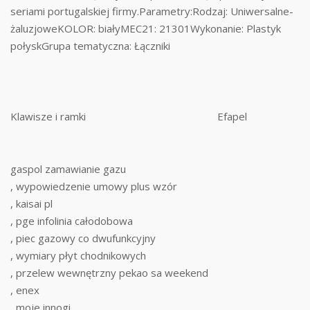
seriami portugalskiej firmy.Parametry:Rodzaj: Uniwersalne-
żaluzjoweKOLOR: białyMEC21: 21301Wykonanie: Plastyk
połyskGrupa tematyczna: Łączniki
Klawisze i ramki
Efapel
gaspol zamawianie gazu
, wypowiedzenie umowy plus wzór
, kaisai pl
, pge infolinia całodobowa
, piec gazowy co dwufunkcyjny
, wymiary płyt chodnikowych
, przelew wewnętrzny pekao sa weekend
, enex
, moje innogi