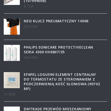
(107999006)
8.71
zł
NEO KLUCZ PNEUMATYCZNY 14006
325.47
zł
PHILIPS SONICARE PROTECTIVECLEAN
SERIA 4300 HX6807/35
496.49
zł
EFAPEL LOGUS90 ELEMENT CENTRALNY
DO TERMOSTATU ZE STEROWANIEM Z
PODCZERWIENIĄ KOŚĆ SŁONIOWA (90742
MF)
11.00
zł
DMTRADE PRZEWÓD MIESZKANIOWY