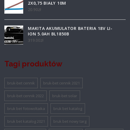
2X0,75 BIAŁY 10M
20.90
zł
MAKITA AKUMULATOR BATERIA 18V LI-
ION 5.0AH BL1850B
319.00
zł
Tagi produktów
bruk-bet cennik
bruk-bet cennik 2021
bruk-bet cennik 2022
bruk-bet solar
bruk bet fotowoltaika
bruk bet katalog
bruk bet katalog 2021
bruk bet nowy targ