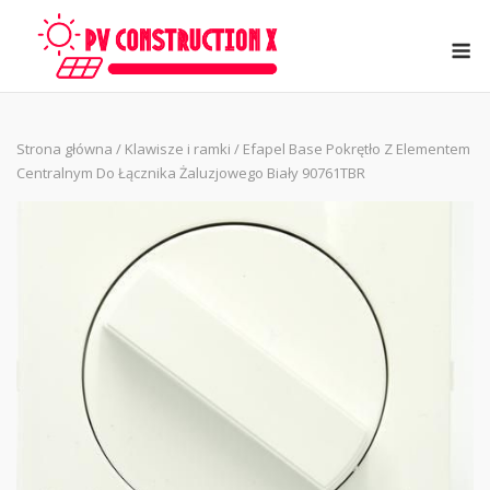
Skip
to
M
content
Strona główna
/
Klawisze i ramki
/ Efapel Base Pokrętło Z Elementem
Centralnym Do Łącznika Żaluzjowego Biały 90761TBR