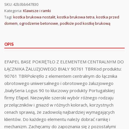
SKU:
42b3bb647830
Kategoria:
Klawisze i ramki
Tagi:
kostka brukowa nostalit
,
kostka brukowa tetra
,
kostka przed
domem
,
ogrodzenie betonowe
,
podłoże pod kostkę brukową
OPIS
EFAPEL BASE POKRĘTŁO Z ELEMENTEM CENTRALNYM DO
ŁĄCZNIKA ŻALUZJOWEGO BIAŁY 90761 TBRKod produktu:
90761 TBRPokrętło z elementem centralnym do łącznika
obrotowego uniwersalnego i obrotowego żaluzjowego
,białySeria Logus 90 to kluczowy produkty Portugalskiej
firmy Efapel. Niezwykle szeroki wybór różnego rodzaju
przełączników i gniazd w różnych kolorach, korzystnych
cenach sprawią, że zadowolą najbardziej wymagających
klientów. Do każdego elementu należy dobrać ramkę i
mechanizm. Zachęcamy do zapoznania się z pozostałymi