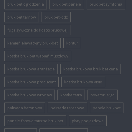
bruk bet ogrodzenia
bruk bet panele
bruk bet symfonia
bruk bet tarnow
bruk bet łódź
fuga żywiczna do kostki brukowej
kamień elewacyjny bruk-bet
kontur
kostka bruk bet wapień muszlowy
kostka brukowa aranżacje
kostka brukowa bruk bet cena
kostka brukowa producent
kostka brukowa visio
kostka brukowa wrocław
kostka tetra
novator largo
palisada betonowa
palisada tarasowa
panele brukbet
panele fotowoltaiczne bruk bet
plyty podjazdowe