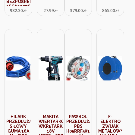
BEZPOŚREDNIM
1SCA022763R5390
982.30
zł
27.99
zł
379.00
zł
865.00
zł
HILARK
MAKITA
PAWBOL
F-
PRZEDŁUŻACZ
WIERTARKO-
PRZEDŁUŻACZ
ELEKTRO
SIŁOWY
WKRĘTARKA
PBS
ZWIJAK
GUMA 16A
18V
H05RRF5X1,5
METALOWY