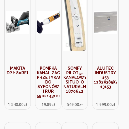
MAKITA
POMPKA
SOMFY
ALUTEC
DPJ180RFJ
KANALIZACYJNA
PILOT 5-
INDUSTRY
PRZETYKACZ
KANAŁOWY
153
DO
SITUO IO
1182X385X410M
SYFONÓW
NATURALNY
13153
I RUR
1870642
5902143120490
1 540.00
zł
19.89
zł
549.00
zł
1 999.00
zł