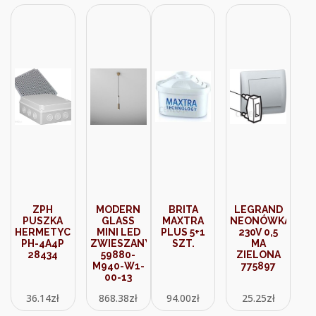
ZPH
MODERN
BRITA
LEGRAND
PUSZKA
GLASS
MAXTRA
NEONÓWKA
HERMETYCZNA
MINI LED
PLUS 5+1
230V 0,5
PH-4A4P
ZWIESZANY
SZT.
MA
28434
59880-
ZIELONA
M940-W1-
775897
00-13
36.14
zł
868.38
zł
94.00
zł
25.25
zł