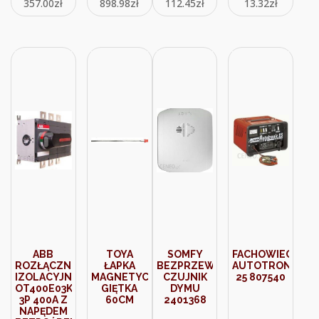
357.00
zł
898.98
zł
112.45
zł
13.32
zł
600LM
4000K IP54
(71487)
ABB
TOYA
SOMFY
FACHOWIEC
ROZŁĄCZNIK
ŁAPKA
BEZPRZEWODOWY
AUTOTRONIC
IZOLACYJNY
MAGNETYCZNA
CZUJNIK
25 807540
OT400E03K
GIĘTKA
DYMU
3P 400A Z
60CM
2401368
NAPĘDEM