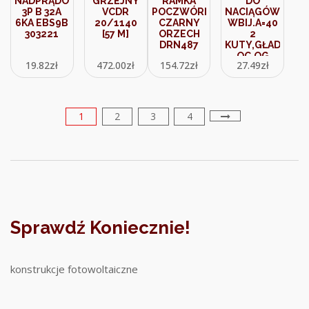
NADPRĄDOWY
GRZEJNY
RAMKA
DO
3P B 32A
VCDR
POCZWÓRNA
NACIĄGÓW
6KA EBS9B
20/1140
CZARNY
WBIJ.A=40
303221
[57 M]
ORZECH
2
DRN487
KUTY,GŁADKI
OC.OG
19.82
zł
472.00
zł
154.72
zł
27.49
zł
R.8098
1
2
3
4
Sprawdź Koniecznie!
konstrukcje fotowoltaiczne