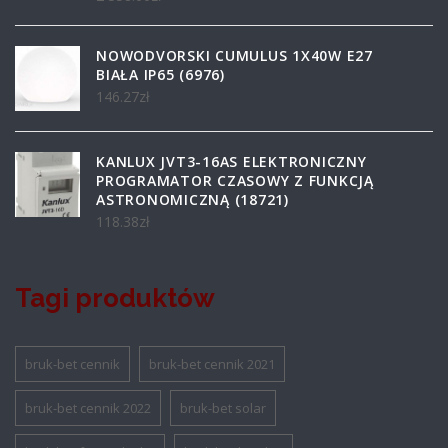
NOWODVORSKI CUMULUS 1X40W E27
BIAŁA IP65 (6976)
146.27
zł
KANLUX JVT3-16AS ELEKTRONICZNY
PROGRAMATOR CZASOWY Z FUNKCJĄ
ASTRONOMICZNĄ (18721)
118.38
zł
Tagi produktów
bruk-bet cennik
bruk-bet cennik 2021
bruk-bet cennik 2022
bruk-bet solar