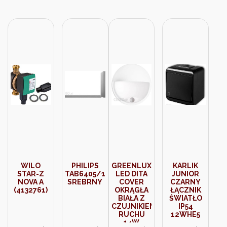
WILO
PHILIPS
GREENLUX
KARLIK
STAR-Z
TAB6405/10
LED DITA
JUNIOR
NOVA A
SREBRNY
COVER
CZARNY
(4132761)
OKRĄGŁA
ŁĄCZNIK
BIAŁA Z
ŚWIATŁO
CZUJNIKIEM
IP54
RUCHU
12WHE5
14W