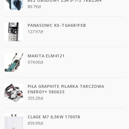
BEZ OBUDOWY 25A 0-1-2 TKB2564
80.79
zł
PANASONIC KX-TGA681FXB
127.97
zł
MAKITA ELM4121
974.00
zł
PIŁA GRAPHITE PILARKA TARCZOWA
ENERGY+ 58G023
355.29
zł
CLAGE M7 6,5KW 170078
659.99
zł