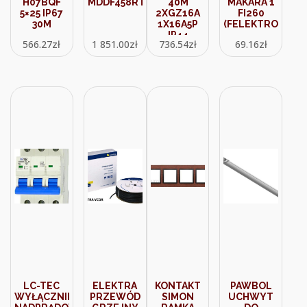
H07BQF
MDDF458RTJ
40M
MAKARA 1
5×25 IP67
2XGZ16A
FI260
30M
1X16A5P
(FELEKTRO)
IP44
566.27
zł
1 851.00
zł
736.54
zł
69.16
zł
B11101540
LC-TEC
ELEKTRA
KONTAKT
PAWBOL
WYŁĄCZNIK
PRZEWÓD
SIMON
UCHWYT