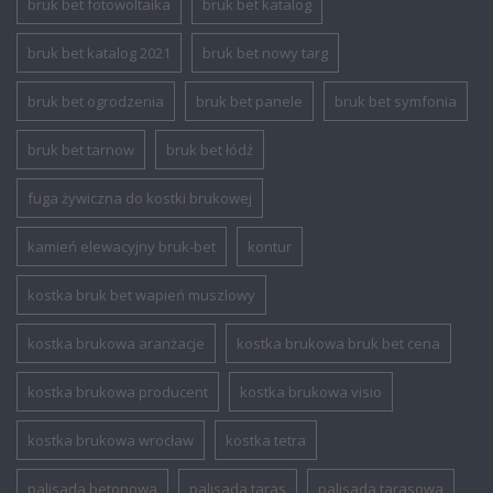
bruk bet fotowoltaika
bruk bet katalog
bruk bet katalog 2021
bruk bet nowy targ
bruk bet ogrodzenia
bruk bet panele
bruk bet symfonia
bruk bet tarnow
bruk bet łódź
fuga żywiczna do kostki brukowej
kamień elewacyjny bruk-bet
kontur
kostka bruk bet wapień muszlowy
kostka brukowa aranżacje
kostka brukowa bruk bet cena
kostka brukowa producent
kostka brukowa visio
kostka brukowa wrocław
kostka tetra
palisada betonowa
palisada taras
palisada tarasowa