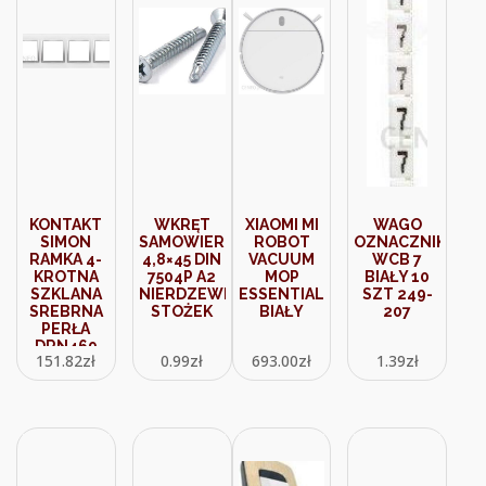
KONTAKT
WKRĘT
XIAOMI MI
WAGO
SIMON
SAMOWIERCĄCY
ROBOT
OZNACZNIK
RAMKA 4-
4,8×45 DIN
VACUUM
WCB 7
KROTNA
7504P A2
MOP
BIAŁY 10
SZKLANA
NIERDZEWNY
ESSENTIAL
SZT 249-
SREBRNA
STOŻEK
BIAŁY
207
PERŁA
DRN469
151.82
zł
0.99
zł
693.00
zł
1.39
zł