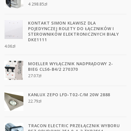
4 298.85
zł
KONTAKT SIMON KLAWISZ DLA
POJEDYNCZEJ ROLETY DO ŁĄCZNIKÓW I
STEROWNIKÓW ELEKTRONICZNYCH BIAŁY
DKE1111
4.06
zł
MOELLER WYŁĄCZNIK NADPRĄDOWY 2-
BIEG CLS6-B4/2 270370
27.07
zł
KANLUX ZEPO LFD-T02-C/M 20W 2888
22.79
zł
TRACON ELECTRIC PRZEŁĄCZNIK WYBORU