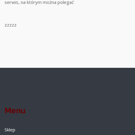
serwis, na którym można polegać
zzzzz
Menu
Sklep