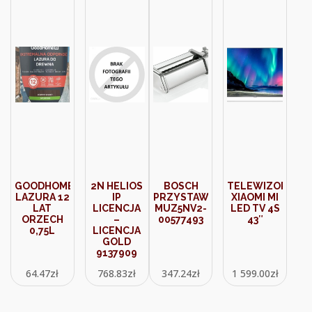
GOODHOME
2N HELIOS
BOSCH
TELEWIZOR
LAZURA 12
IP
PRZYSTAWKA
XIAOMI MI
LAT
LICENCJA
MUZ5NV2-
LED TV 4S
ORZECH
–
00577493
43″
0,75L
LICENCJA
GOLD
9137909
64.47
zł
768.83
zł
347.24
zł
1 599.00
zł