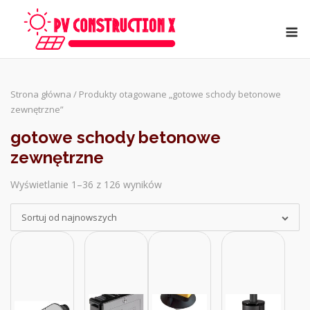
Skip
to
M
content
Strona główna
/ Produkty otagowane „gotowe schody betonowe
zewnętrzne”
gotowe schody betonowe
zewnętrzne
Wyświetlanie 1–36 z 126 wyników
Sorted
by
Sortuj od najnowszych
latest