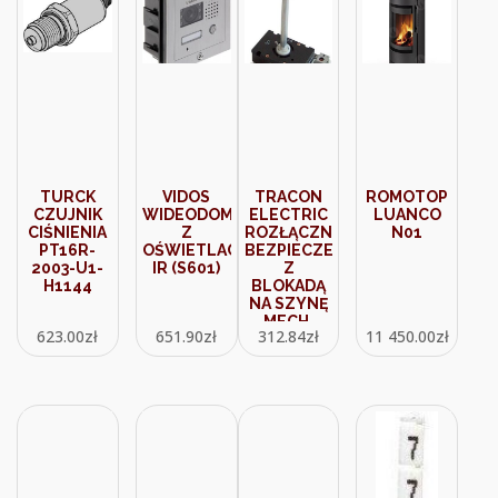
TURCK
VIDOS
TRACON
ROMOTOP
CZUJNIK
WIDEODOMOFON
ELECTRIC
LUANCO
CIŚNIENIA
Z
ROZŁĄCZNIK
N01
PT16R-
OŚWIETLACZEM
BEZPIECZEŃSTWA
2003-U1-
IR (S601)
Z
H1144
BLOKADĄ
NA SZYNĘ
MECH.
623.00
zł
651.90
zł
312.84
zł
11 450.00
zł
DRZWIOWY
100A
TSS104K