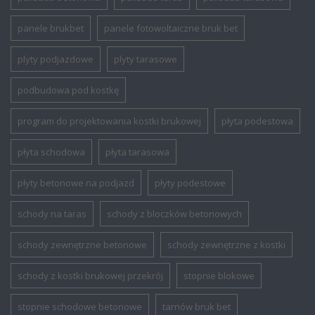
panele brukbet
panele fotowoltaiczne bruk bet
plyty podjazdowe
plyty tarasowe
podbudowa pod kostkę
program do projektowania kostki brukowej
płyta podestowa
płyta schodowa
płyta tarasowa
płyty betonowe na podjazd
płyty podestowe
schody na taras
schody z bloczków betonowych
schody zewnętrzne betonowe
schody zewnętrzne z kostki
schody z kostki brukowej przekrój
stopnie blokowe
stopnie schodowe betonowe
tarnów bruk bet