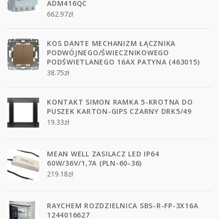
ADM416QC
662.97
zł
KOS DANTE MECHANIZM ŁĄCZNIKA
PODWÓJNEGO/ŚWIECZNIKOWEGO
PODŚWIETLANEGO 16AX PATYNA (463015)
38.75
zł
KONTAKT SIMON RAMKA 5-KROTNA DO
PUSZEK KARTON-GIPS CZARNY DRK5/49
19.33
zł
MEAN WELL ZASILACZ LED IP64
60W/36V/1,7A (PLN-60-36)
219.18
zł
RAYCHEM ROZDZIELNICA SBS-R-FP-3X16A
1244016627