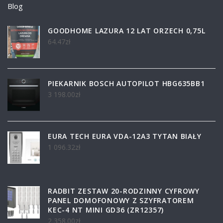
Blog
GOODHOME LAZURA 12 LAT ORZECH 0,75L
64.47
zł
PIEKARNIK BOSCH AUTOPILOT HBG635BB1
3 198.00
zł
EURA TECH EURA VDA-12A3 TYTAN BIAŁY
1 096.32
zł
RADBIT ZESTAW 20-RODZINNY CYFROWY
PANEL DOMOFONOWY Z SZYFRATOREM
KEC-4 NT MINI GD36 (ZR12357)
2 358.00
zł