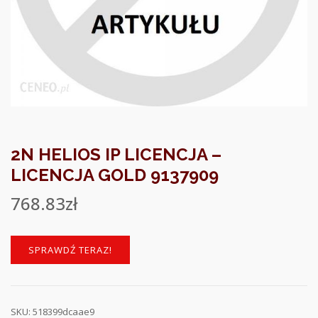
2N HELIOS IP LICENCJA –
LICENCJA GOLD 9137909
768.83
zł
SPRAWDŹ TERAZ!
SKU:
518399dcaae9