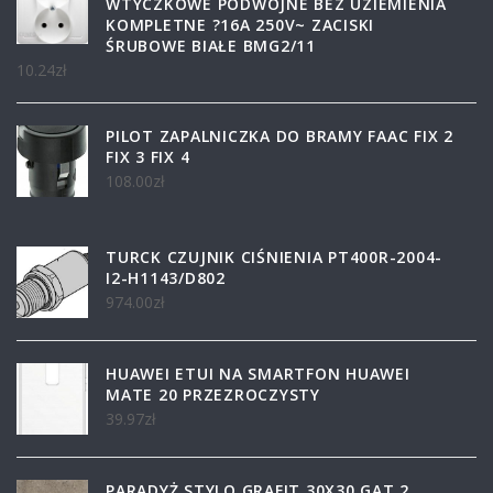
WTYCZKOWE PODWÓJNE BEZ UZIEMIENIA
KOMPLETNE ?16A 250V~ ZACISKI
ŚRUBOWE BIAŁE BMG2/11
10.24
zł
PILOT ZAPALNICZKA DO BRAMY FAAC FIX 2
FIX 3 FIX 4
108.00
zł
TURCK CZUJNIK CIŚNIENIA PT400R-2004-
I2-H1143/D802
974.00
zł
HUAWEI ETUI NA SMARTFON HUAWEI
MATE 20 PRZEZROCZYSTY
39.97
zł
PARADYŻ STYLO GRAFIT 30X30 GAT.2