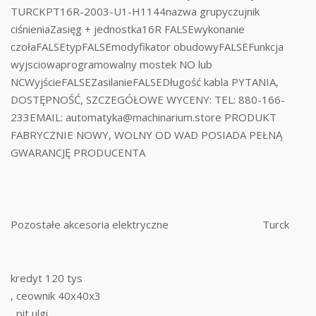
TURCKPT16R-2003-U1-H1144nazwa grupyczujnik
ciśnieniaZasięg + jednostka16R FALSEwykonanie
czołaFALSEtypFALSEmodyfikator obudowyFALSEFunkcja
wyjsciowaprogramowalny mostek NO lub
NCWyjścieFALSEZasilanieFALSEDługość kabla PYTANIA,
DOSTĘPNOŚĆ, SZCZEGÓŁOWE WYCENY: TEL: 880-166-
233EMAIL: automatyka@machinarium.store PRODUKT
FABRYCZNIE NOWY, WOLNY OD WAD POSIADA PEŁNĄ
GWARANCJĘ PRODUCENTA
Pozostałe akcesoria elektryczne
Turck
kredyt 120 tys
, ceownik 40x40x3
, pit ulgi