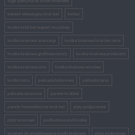
fuga żywiczna do kostki brukowej
kamień elewacyjny bruk-bet
kontur
kostka bruk bet wapień muszlowy
kostka brukowa aranżacje
kostka brukowa bruk bet cena
kostka brukowa grafitowa wzory
kostka brukowa producent
kostka brukowa visio
kostka brukowa wrocław
kostka tetra
palisada betonowa
palisada taras
palisada tarasowa
panele brukbet
panele fotowoltaiczne bruk bet
plyty podjazdowe
plyty tarasowe
podbudowa pod kostkę
program do projektowania kostki brukowej
płyta podestowa