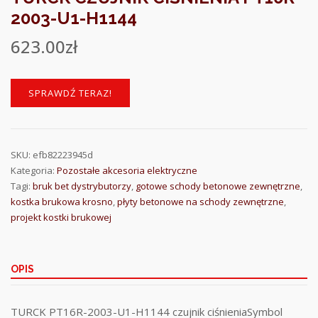
2003-U1-H1144
623.00
zł
SPRAWDŹ TERAZ!
SKU:
efb82223945d
Kategoria:
Pozostałe akcesoria elektryczne
Tagi:
bruk bet dystrybutorzy
,
gotowe schody betonowe zewnętrzne
,
kostka brukowa krosno
,
płyty betonowe na schody zewnętrzne
,
projekt kostki brukowej
OPIS
TURCK PT16R-2003-U1-H1144 czujnik ciśnieniaSymbol