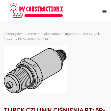
Skip
to
M
content
Strona główna
/
Pozostałe akcesoria elektryczne
/ Turck Czujnik
Ciśnienia Pt16R-2003-U1-H1144
TURCK CZUJNIK CIŚNIENIA PT16R-