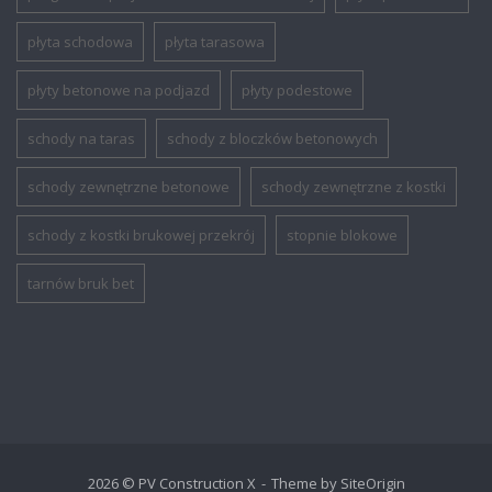
płyta schodowa
płyta tarasowa
płyty betonowe na podjazd
płyty podestowe
schody na taras
schody z bloczków betonowych
schody zewnętrzne betonowe
schody zewnętrzne z kostki
schody z kostki brukowej przekrój
stopnie blokowe
tarnów bruk bet
2026 © PV Construction X
Theme by
SiteOrigin