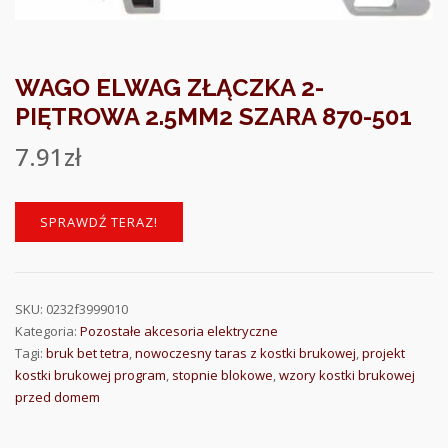
WAGO ELWAG ZŁĄCZKA 2-
PIĘTROWA 2.5MM2 SZARA 870-501
7.91
zł
SPRAWDŹ TERAZ!
SKU:
0232f3999010
Kategoria:
Pozostałe akcesoria elektryczne
Tagi:
bruk bet tetra
,
nowoczesny taras z kostki brukowej
,
projekt
kostki brukowej program
,
stopnie blokowe
,
wzory kostki brukowej
przed domem