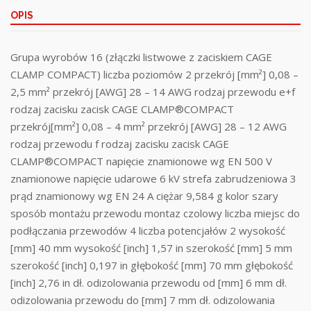
OPIS
Grupa wyrobów 16 (złączki listwowe z zaciskiem CAGE
CLAMP COMPACT) liczba poziomów 2 przekrój [mm²] 0,08 –
2,5 mm² przekrój [AWG] 28 – 14 AWG rodzaj przewodu e+f
rodzaj zacisku zacisk CAGE CLAMP®COMPACT
przekrój[mm²] 0,08 – 4 mm² przekrój [AWG] 28 – 12 AWG
rodzaj przewodu f rodzaj zacisku zacisk CAGE
CLAMP®COMPACT napięcie znamionowe wg EN 500 V
znamionowe napięcie udarowe 6 kV strefa zabrudzeniowa 3
prąd znamionowy wg EN 24 A ciężar 9,584 g kolor szary
sposób montażu przewodu montaz czolowy liczba miejsc do
podłączania przewodów 4 liczba potencjałów 2 wysokość
[mm] 40 mm wysokość [inch] 1,57 in szerokość [mm] 5 mm
szerokość [inch] 0,197 in głębokość [mm] 70 mm głębokość
[inch] 2,76 in dł. odizolowania przewodu od [mm] 6 mm dł.
odizolowania przewodu do [mm] 7 mm dł. odizolowania