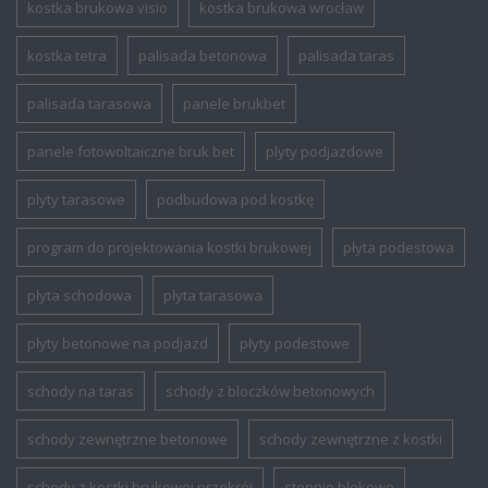
kostka brukowa visio
kostka brukowa wrocław
kostka tetra
palisada betonowa
palisada taras
palisada tarasowa
panele brukbet
panele fotowoltaiczne bruk bet
plyty podjazdowe
plyty tarasowe
podbudowa pod kostkę
program do projektowania kostki brukowej
płyta podestowa
płyta schodowa
płyta tarasowa
płyty betonowe na podjazd
płyty podestowe
schody na taras
schody z bloczków betonowych
schody zewnętrzne betonowe
schody zewnętrzne z kostki
schody z kostki brukowej przekrój
stopnie blokowe