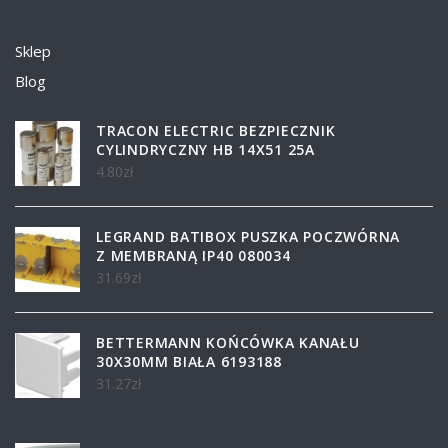
Sklep
Blog
TRACON ELECTRIC BEZPIECZNIK
CYLINDRYCZNY HB 14X51 25A
4.80
zł
LEGRAND BATIBOX PUSZKA POCZWÓRNA
Z MEMBRANĄ IP40 080034
31.69
zł
BETTERMANN KOŃCÓWKA KANAŁU
30X30MM BIAŁA 6193188
31.27
zł