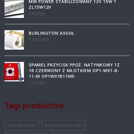
MW POWER STABILIZOWANY 12V 15W 1
ZL15W12V
616.85
zł
BURLINGTON A5GOL
1 083.29
zł
SPAMEL PRZYCISK PPOŻ. NATYNKOWY 1Z
1R CZERWONY Z MŁOTKIEM OP1-W01-B-
11-M OP1W01B11M0
115.83
zł
Tagi produktów
bruk-bet cennik
bruk-bet cennik 2021