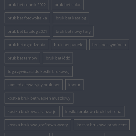
bruk-bet cennik 2022
bruk-bet solar
bruk bet fotowoltaika
bruk bet katalog
bruk bet katalog 2021
bruk bet nowy targ
bruk bet ogrodzenia
bruk bet panele
bruk bet symfonia
bruk bet tarnow
bruk bet łódź
fuga żywiczna do kostki brukowej
kamień elewacyjny bruk-bet
kontur
kostka bruk bet wapień muszlowy
kostka brukowa aranżacje
kostka brukowa bruk bet cena
kostka brukowa grafitowa wzory
kostka brukowa producent