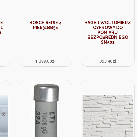
RE
BOSCH SERIE 4
HAGER WOLTOMIERZ
 1
PIE631BB5E
CYFROWY DO
0
POMIARU
BEZPOŚREDNIEGO
SM501
1 399.00
zł
353.40
zł