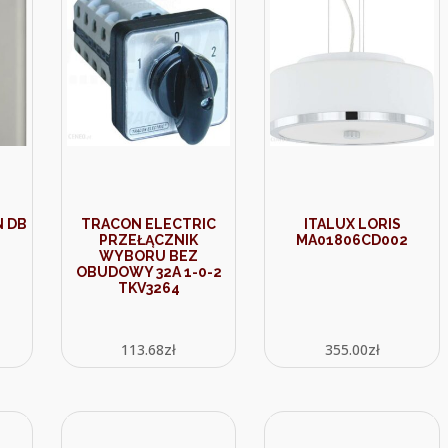
 DB
TRACON ELECTRIC
ITALUX LORIS
PRZEŁĄCZNIK
MA01806CD002
WYBORU BEZ
OBUDOWY 32A 1-0-2
TKV3264
113.68
zł
355.00
zł