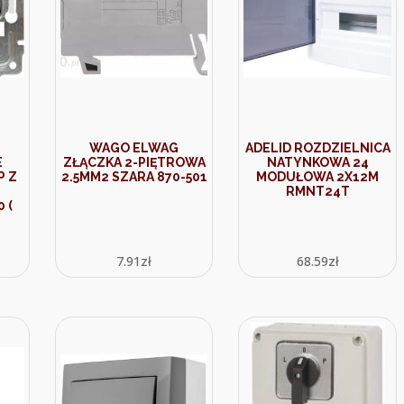
WAGO ELWAG
ADELID ROZDZIELNICA
E
ZŁĄCZKA 2-PIĘTROWA
NATYNKOWA 24
P Z
2.5MM2 SZARA 870-501
MODUŁOWA 2X12M
RMNT24T
 (
7.91
zł
68.59
zł