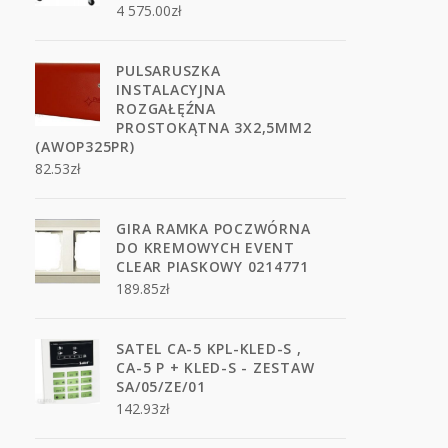
4 575.00
zł
PULSARUSZKA
INSTALACYJNA
ROZGAŁĘŹNA
PROSTOKĄTNA 3X2,5MM2
(AWOP325PR)
82.53
zł
GIRA RAMKA POCZWÓRNA
DO KREMOWYCH EVENT
CLEAR PIASKOWY 0214771
189.85
zł
SATEL CA-5 KPL-KLED-S ,
CA-5 P + KLED-S - ZESTAW
SA/05/ZE/01
142.93
zł