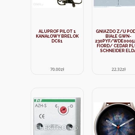
ALUPROF PILOT 1
GNIAZDO Z/U PO
KANAŁOWY BRELOK
BIAŁE GWN-
DC61
230PYF/WDE00052
FIORD/ CEDAR P
SCHNEIDER ELD
70.00
zł
22.32
zł