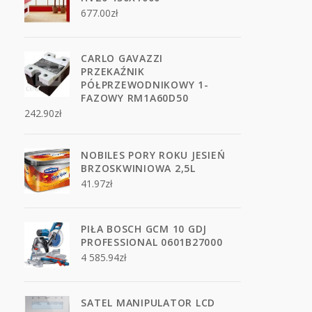
677.00
zł
CARLO GAVAZZI
PRZEKAŹNIK
PÓŁPRZEWODNIKOWY 1-
FAZOWY RM1A60D50
242.90
zł
NOBILES PORY ROKU JESIEŃ
BRZOSKWINIOWA 2,5L
41.97
zł
PIŁA BOSCH GCM 10 GDJ
PROFESSIONAL 0601B27000
4 585.94
zł
SATEL MANIPULATOR LCD