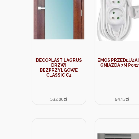
DECOPLAST LAGRUS
EMOS PRZEDŁUŻAC
DRZWI
GNIAZDA 7M P031
BEZPRZYLGOWE
CLASSIC C4
532.00
zł
64.13
zł