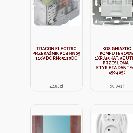
TRACON ELECTRIC
KOS GNIAZDO
PRZEKAŹNIK PCB RN05
KOMPUTEROW
110V DC RN05110DC
1XRJ45 KAT. 5E UT
PRZESLONA I
ETYKIETA DANTE0
450465 )
22.83
zł
50.84
zł