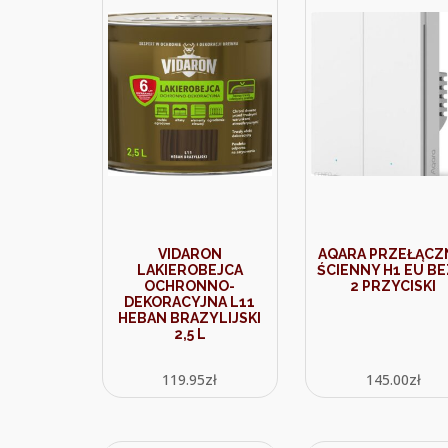
VIDARON
AQARA PRZEŁĄCZ
LAKIEROBEJCA
ŚCIENNY H1 EU BE
OCHRONNO-
2 PRZYCISKI
DEKORACYJNA L11
HEBAN BRAZYLIJSKI
2,5 L
119.95
zł
145.00
zł