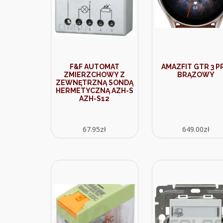
F&F AUTOMAT
AMAZFIT GTR 3 P
ZMIERZCHOWY Z
BRĄZOWY
ZEWNĘTRZNĄ SONDĄ
HERMETYCZNĄ AZH-S
AZH-S12
67.95
zł
649.00
zł