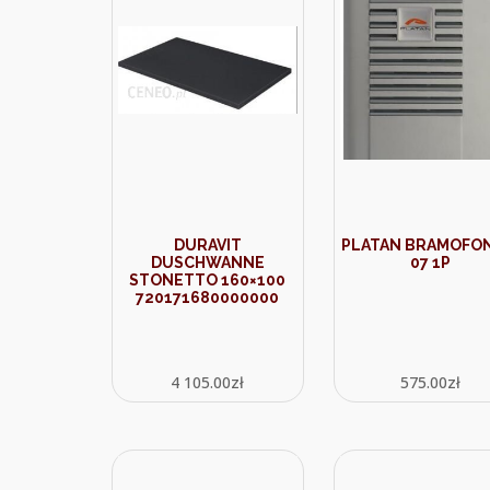
DURAVIT
PLATAN BRAMOFON
DUSCHWANNE
07 1P
STONETTO 160×100
720171680000000
4 105.00
zł
575.00
zł