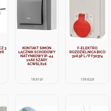
Z 3
KONTAKT SIMON
F-ELEKTRO
7R
ŁĄCZNIK SCHODOWY
ROZDZIELNICA BICO
NATYNKOWY IP-44
32A 5P L/P F30374
10AX SZARY
ACW6LX16
18.61
zł
139.62
zł