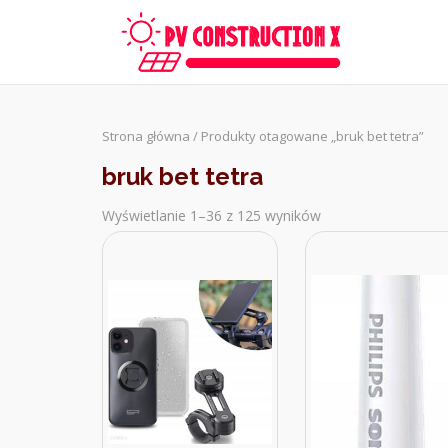
Skip
to
content
Strona główna
/ Produkty otagowane „bruk bet tetra”
bruk bet tetra
Wyświetlanie 1–36 z 125 wyników
Sorted
by
latest