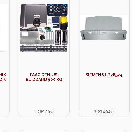
NIK
FAAC GENIUS
SIEMENS LB78574
Z N
BLIZZARD 900 KG
1 289.00
zł
3 234.94
zł