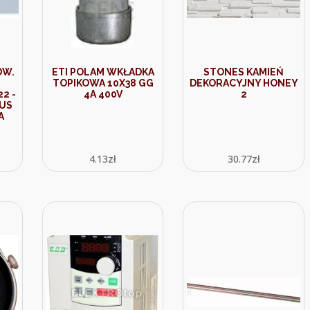
DW.
ETI POLAM WKŁADKA
STONES KAMIEŃ
TOPIKOWA 10X38 GG
DEKORACYJNY HONEY
2 -
4A 400V
2
LUS
A
4.13
zł
30.77
zł