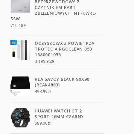
BEZPRZEWODOWY Z
CZYTNIKIEM KART
ZBLIŻENIOWYCH INT-KWRL-
SSW
710.18
zł
OCZYSZCZACZ POWIETRZA
TROTEC AIRGOCLEAN 350
1580001055
3 199.95
zł
REA SAVOY BLACK 90X90
(REAK4803)
498.99
zł
HUAWEI WATCH GT 2
SPORT 46MM CZARNY
589.00
zł