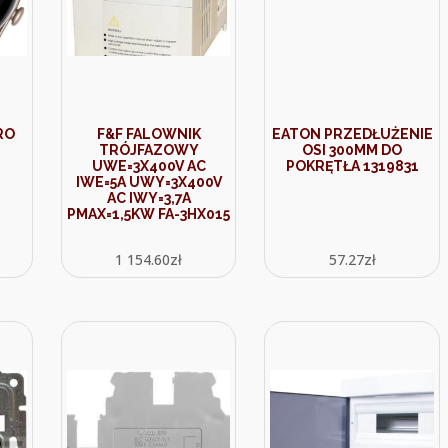
RO
F&F FALOWNIK
EATON PRZEDŁUŻENIE
TRÓJFAZOWY
OSI 300MM DO
UWE=3X400V AC
POKRĘTŁA 1319831
IWE=5A UWY=3X400V
AC IWY=3,7A
PMAX=1,5KW FA-3HX015
1 154.60
zł
57.27
zł