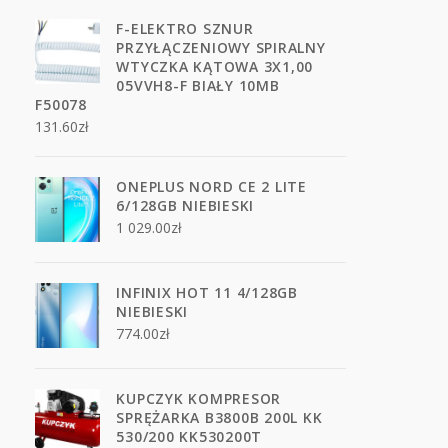
F-ELEKTRO SZNUR
PRZYŁĄCZENIOWY SPIRALNY
WTYCZKA KĄTOWA 3X1,00
05VVH8-F BIAŁY 10MB
F50078
131.60
zł
ONEPLUS NORD CE 2 LITE
6/128GB NIEBIESKI
1 029.00
zł
INFINIX HOT 11 4/128GB
NIEBIESKI
774.00
zł
KUPCZYK KOMPRESOR
SPRĘŻARKA B3800B 200L KK
530/200 KK530200T