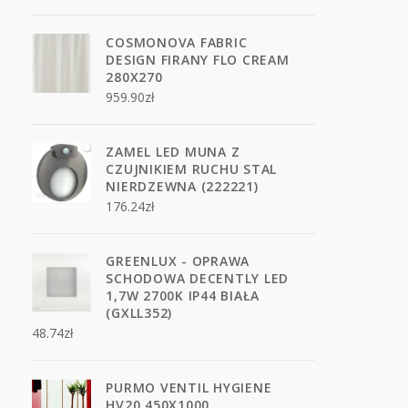
COSMONOVA FABRIC
DESIGN FIRANY FLO CREAM
280X270
959.90
zł
ZAMEL LED MUNA Z
CZUJNIKIEM RUCHU STAL
NIERDZEWNA (222221)
176.24
zł
GREENLUX - OPRAWA
SCHODOWA DECENTLY LED
1,7W 2700K IP44 BIAŁA
(GXLL352)
48.74
zł
PURMO VENTIL HYGIENE
HV20 450X1000