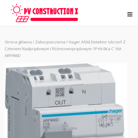
Skip
to
M
content
Strona główna
/
Zabezpieczenia
/ Hager Afdd Detektor Iskrzeń Z
Członem Nadprądowym I Różnicowoprądowym 1P+N 6Ka C 16A
ARF966D