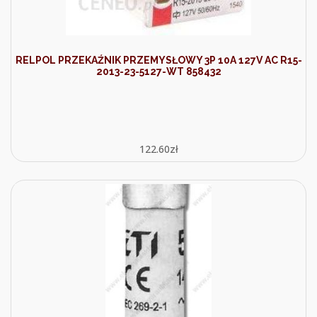
RELPOL PRZEKAŹNIK PRZEMYSŁOWY 3P 10A 127V AC R15-
2013-23-5127-WT 858432
122.60
zł