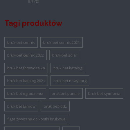
8.17
zł
Tagi produktów
bruk-bet cennik
bruk-bet cennik 2021
bruk-bet cennik 2022
bruk-bet solar
bruk bet fotowoltaika
bruk bet katalog
bruk bet katalog 2021
bruk bet nowy targ
bruk bet ogrodzenia
bruk bet panele
bruk bet symfonia
bruk bet tarnow
bruk bet łódź
fuga żywiczna do kostki brukowej