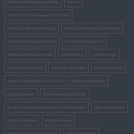
kamień elewacyjny bruk-bet
kontur
kostka bruk bet wapień muszlowy
kostka brukowa aranżacje
kostka brukowa bruk bet cena
kostka brukowa producent
kostka brukowa visio
kostka brukowa wrocław
kostka tetra
novator largo
palisada betonowa
palisada tarasowa
panele brukbet
panele fotowoltaiczne bruk bet
plyty podjazdowe
plyty tarasowe
podbudowa pod kostkę
program do projektowania kostki brukowej
płyta podestowa
płyta schodowa
płyta tarasowa
płyty betonowe na podjazd
płyty podestowe