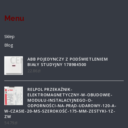
Menu
Sklep
Blog
ABB POJEDYNCZY Z PODŚWIETLENIEM
BIAŁY STUDYJNY 178984500
22.86
zł
RELPOL PRZEKAŹNIK-
ELEKTROMAGNETYCZNY-W-OBUDOWIE-
MODUŁU-INSTALACYJNEGO-O-
ODPORNOŚCI-NA-PRĄD-UDAROWY-120-A-
W-CZASIE-20-MS-SZEROKOŚĆ-175-MM-ZESTYKI-1Z-
ZW
54.79
zł