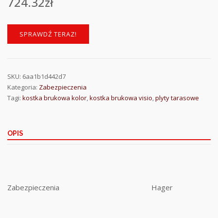
724.32
zł
SPRAWDŹ TERAZ!
SKU:
6aa1b1d442d7
Kategoria:
Zabezpieczenia
Tagi:
kostka brukowa kolor
,
kostka brukowa visio
,
plyty tarasowe
OPIS
Zabezpieczenia
Hager