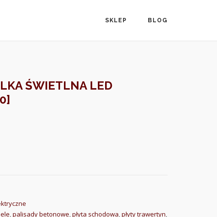
SKLEP
BLOG
LKA ŚWIETLNA LED
0]
ektryczne
ele
,
palisady betonowe
,
płyta schodowa
,
płyty trawertyn
,