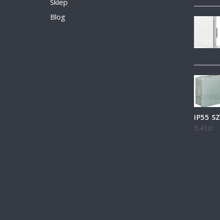
Sklep
Blog
IP55 S
3.41
zł