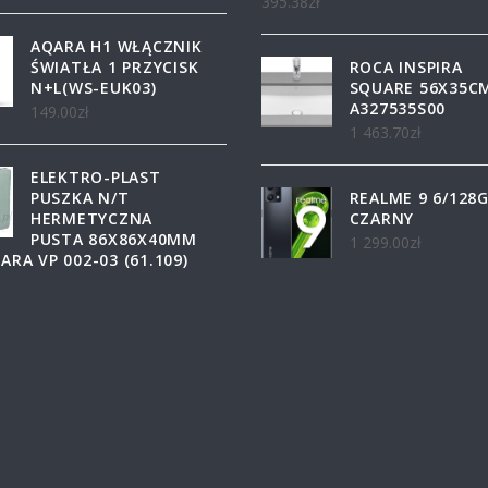
395.38
zł
AQARA H1 WŁĄCZNIK
ŚWIATŁA 1 PRZYCISK
ROCA INSPIRA
N+L(WS-EUK03)
SQUARE 56X35C
A327535S00
149.00
zł
1 463.70
zł
ELEKTRO-PLAST
PUSZKA N/T
REALME 9 6/128
HERMETYCZNA
CZARNY
PUSTA 86X86X40MM
1 299.00
zł
ZARA VP 002-03 (61.109)