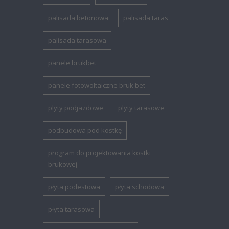
palisada betonowa
palisada taras
palisada tarasowa
panele brukbet
panele fotowoltaiczne bruk bet
plyty podjazdowe
plyty tarasowe
podbudowa pod kostkę
program do projektowania kostki
brukowej
płyta podestowa
płyta schodowa
płyta tarasowa