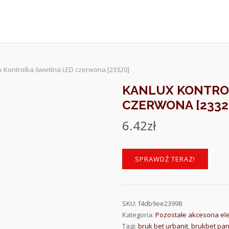
x Kontrolka świetlna LED czerwona [23320]
KANLUX KONTRO
CZERWONA [2332
6.42
zł
SPRAWDŹ TERAZ!
SKU:
f4db9ee23998
Kategoria:
Pozostałe akcesoria el
Tagi:
bruk bet urbanit
,
brukbet pan