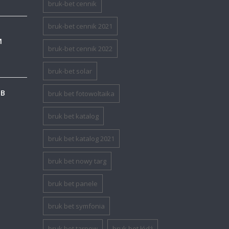
bruk-bet cennik
bruk-bet cennik 2021
M
bruk-bet cennik 2022
bruk-bet solar
GB
bruk bet fotowoltaika
bruk bet katalog
bruk bet katalog 2021
bruk bet nowy targ
bruk bet panele
bruk bet symfonia
bruk bet tarnow
bruk bet łódź