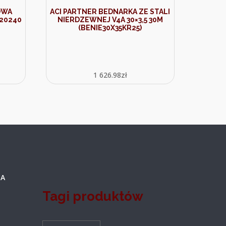
OWA
ACI PARTNER BEDNARKA ZE STALI
120240
NIERDZEWNEJ V4A 30×3,5 30M
(BENIE30X35KR25)
1 626.98
zł
A
Tagi produktów