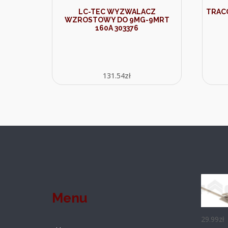
LC-TEC WYZWALACZ
TRACO
WZROSTOWY DO 9MG-9MRT
160A 303376
131.54
zł
Menu
29.99
zł