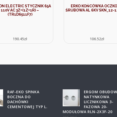
N ELECTRIC STYCZNIK 65A
ERKO KOŃCÓWKA OCZK
110V AC 3Z+(1Z+1R) –
ŚRUBOWA AL 6KV SKN_12-
(TR1D6511F7)
190.45
zł
106.52
zł
RAF-EKO SPINKA
ERGOM OBUDOW
BOCZNA DO
NATYNKOWA
DACHÓWKI
LICZNIKOWA 3-
CEMENTOWEJ TYP L.
FAZOWA 20-
MODUŁOWA RLN-2X3F-20