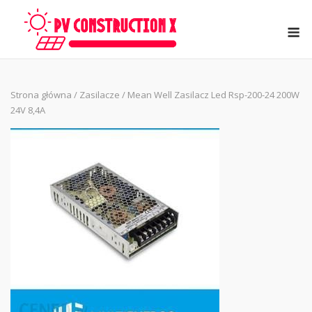
Skip
to
M
content
Strona główna
/
Zasilacze
/ Mean Well Zasilacz Led Rsp-200-24 200W
24V 8,4A