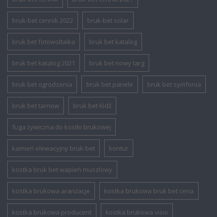
bruk-bet cennik 2022
bruk-bet solar
bruk bet fotowoltaika
bruk bet katalog
bruk bet katalog 2021
bruk bet nowy targ
bruk bet ogrodzenia
bruk bet panele
bruk bet symfonia
bruk bet tarnow
bruk bet łódź
fuga żywiczna do kostki brukowej
kamień elewacyjny bruk-bet
kontur
kostka bruk bet wapień muszlowy
kostka brukowa aranżacje
kostka brukowa bruk bet cena
kostka brukowa producent
kostka brukowa visio