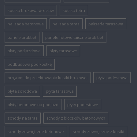
kostka brukowa wrocław
kostka tetra
palisada betonowa
palisada taras
palisada tarasowa
panele brukbet
panele fotowoltaiczne bruk bet
plyty podjazdowe
plyty tarasowe
podbudowa pod kostkę
program do projektowania kostki brukowej
płyta podestowa
płyta schodowa
płyta tarasowa
płyty betonowe na podjazd
płyty podestowe
schody na taras
schody z bloczków betonowych
schody zewnętrzne betonowe
schody zewnętrzne z kostki