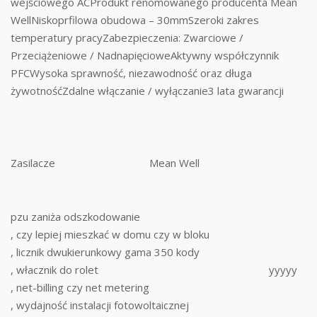
wejściowego ACProdukt renomowanego producenta Mean
WellNiskoprfilowa obudowa – 30mmSzeroki zakres
temperatury pracyZabezpieczenia: Zwarciowe /
Przeciążeniowe / NadnapięcioweAktywny współczynnik
PFCWysoka sprawność, niezawodność oraz długa
żywotnośćZdalne włączanie / wyłączanie3 lata gwarancji
Zasilacze
Mean Well
pzu zaniża odszkodowanie
, czy lepiej mieszkać w domu czy w bloku
, licznik dwukierunkowy gama 350 kody
, włacznik do rolet
yyyyy
, net-billing czy net metering
, wydajność instalacji fotowoltaicznej