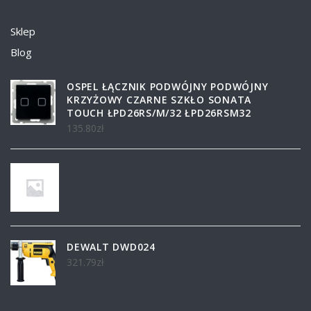
Sklep
Blog
OSPEL ŁĄCZNIK PODWÓJNY PODWÓJNY
KRZYŻOWY CZARNE SZKŁO SONATA
TOUCH ŁPD26RS/M/32 ŁPD26RSM32
135.80
zł
DEWALT DWD024
321.79
zł