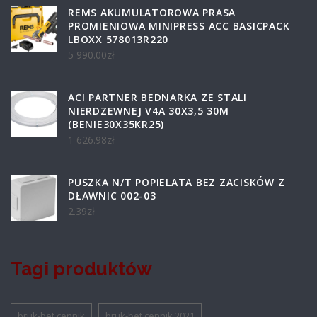
REMS AKUMULATOROWA PRASA
PROMIENIOWA MINIPRESS ACC BASICPACK
LBOXX 578013R220
5 990.00
zł
ACI PARTNER BEDNARKA ZE STALI
NIERDZEWNEJ V4A 30X3,5 30M
(BENIE30X35KR25)
1 626.98
zł
PUSZKA N/T POPIELATA BEZ ZACISKÓW Z
DŁAWNIC 002-03
2.39
zł
Tagi produktów
bruk-bet cennik
bruk-bet cennik 2021