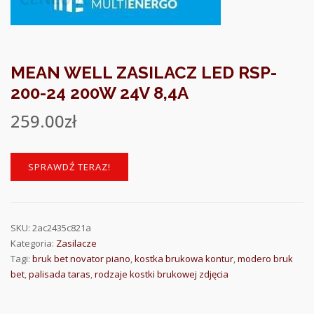
MEAN WELL ZASILACZ LED RSP-
200-24 200W 24V 8,4A
259.00
zł
SPRAWDŹ TERAZ!
SKU:
2ac2435c821a
Kategoria:
Zasilacze
Tagi:
bruk bet novator piano
,
kostka brukowa kontur
,
modero bruk
bet
,
palisada taras
,
rodzaje kostki brukowej zdjęcia