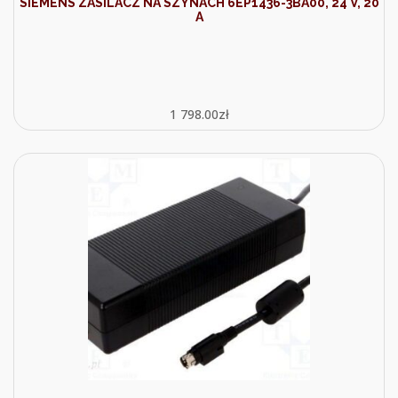
SIEMENS ZASILACZ NA SZYNACH 6EP1436-3BA00, 24 V, 20
A
1 798.00
zł