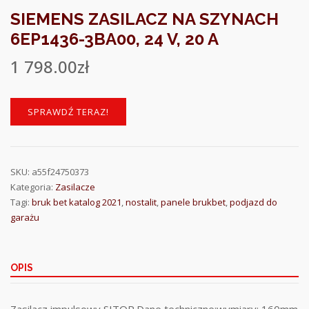
SIEMENS ZASILACZ NA SZYNACH
6EP1436-3BA00, 24 V, 20 A
1 798.00
zł
SPRAWDŹ TERAZ!
SKU:
a55f24750373
Kategoria:
Zasilacze
Tagi:
bruk bet katalog 2021
,
nostalit
,
panele brukbet
,
podjazd do
garażu
OPIS
Zasilacz impulsowy SITOP.Dane techniczne:wymiary: 160mm