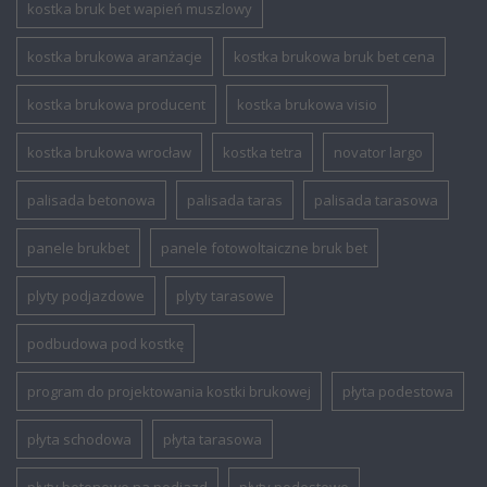
kostka bruk bet wapień muszlowy
kostka brukowa aranżacje
kostka brukowa bruk bet cena
kostka brukowa producent
kostka brukowa visio
kostka brukowa wrocław
kostka tetra
novator largo
palisada betonowa
palisada taras
palisada tarasowa
panele brukbet
panele fotowoltaiczne bruk bet
plyty podjazdowe
plyty tarasowe
podbudowa pod kostkę
program do projektowania kostki brukowej
płyta podestowa
płyta schodowa
płyta tarasowa