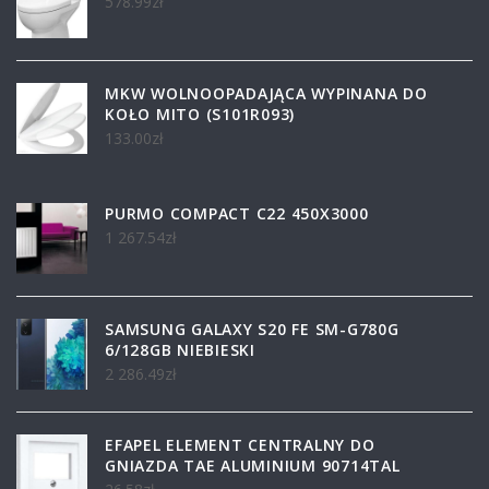
578.99
zł
MKW WOLNOOPADAJĄCA WYPINANA DO
KOŁO MITO (S101R093)
133.00
zł
PURMO COMPACT C22 450X3000
1 267.54
zł
SAMSUNG GALAXY S20 FE SM-G780G
6/128GB NIEBIESKI
2 286.49
zł
EFAPEL ELEMENT CENTRALNY DO
GNIAZDA TAE ALUMINIUM 90714TAL