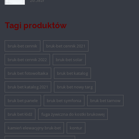
26.58
zł
Tagi produktów
bruk-bet cennik
bruk-bet cennik 2021
bruk-bet cennik 2022
bruk-bet solar
bruk bet fotowoltaika
bruk bet katalog
bruk bet katalog 2021
bruk bet nowy targ
bruk bet panele
bruk bet symfonia
bruk bet tarnow
bruk bet łódź
fuga żywiczna do kostki brukowej
kamień elewacyjny bruk-bet
kontur