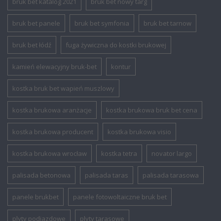
bruk bet katalog 2021
bruk bet nowy targ
bruk bet panele
bruk bet symfonia
bruk bet tarnow
bruk bet łódź
fuga żywiczna do kostki brukowej
kamień elewacyjny bruk-bet
kontur
kostka bruk bet wapień muszlowy
kostka brukowa aranżacje
kostka brukowa bruk bet cena
kostka brukowa producent
kostka brukowa visio
kostka brukowa wrocław
kostka tetra
novator largo
palisada betonowa
palisada taras
palisada tarasowa
panele brukbet
panele fotowoltaiczne bruk bet
plyty podjazdowe
plyty tarasowe