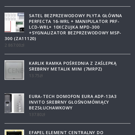
SATEL BEZPRZEWODOWY PŁYTA GŁÓWNA
PERFECTA 16-WRL + MANIPULATOR PRF-
LCD-WRL+ 10XCZUJKA MPD-300
+SYGNALIZATOR BEZPRZEWODOWY MSP-
300 (ZA11120)
2 867.00
zł
KARLIK RAMKA POŚREDNIA Z ZAŚLEPKĄ
SREBRNY METALIK MINI (7MRPZ)
13.75
zł
EURA-TECH DOMOFON EURA ADP-13A3
INVITO SREBRNY GŁOŚNOMÓWIĄCY
BEZSŁUCHAWKOWY
137.80
zł
EFAPEL ELEMENT CENTRALNY DO