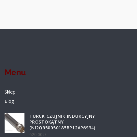
Menu
Sklep
Blog
TURCK CZUJNIK INDUKCYJNY
PROSTOKĄTNY
(NI2Q950050185BP12AP6S34)
620.00
zł