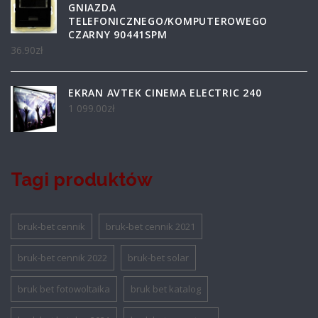
GNIAZDA
TELEFONICZNEGO/KOMPUTEROWEGO
CZARNY 90441SPM
36.90
zł
EKRAN AVTEK CINEMA ELECTRIC 240
1 099.00
zł
Tagi produktów
bruk-bet cennik
bruk-bet cennik 2021
bruk-bet cennik 2022
bruk-bet solar
bruk bet fotowoltaika
bruk bet katalog