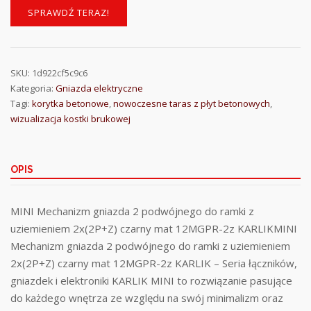
SPRAWDŹ TERAZ!
SKU:
1d922cf5c9c6
Kategoria:
Gniazda elektryczne
Tagi:
korytka betonowe
,
nowoczesne taras z płyt betonowych
,
wizualizacja kostki brukowej
OPIS
MINI Mechanizm gniazda 2 podwójnego do ramki z
uziemieniem 2x(2P+Z) czarny mat 12MGPR-2z KARLIKMINI
Mechanizm gniazda 2 podwójnego do ramki z uziemieniem
2x(2P+Z) czarny mat 12MGPR-2z KARLIK – Seria łączników,
gniazdek i elektroniki KARLIK MINI to rozwiązanie pasujące
do każdego wnętrza ze względu na swój minimalizm oraz