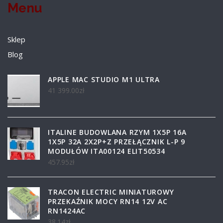
Menu
Sklep
Blog
APPLE MAC STUDIO M1 ULTRA
41 399.00
zł
ITALINE BUDOWLANA RZYM 1X5P 16A
1X5P 32A 2X2P+Z PRZEŁĄCZNIK L-P 9
MODUŁÓW ITA00124 ELIT50534
457.95
zł
TRACON ELECTRIC MINIATUROWY
PRZEKAŹNIK MOCY RN14 12V AC
RN1424AC
38.14
zł