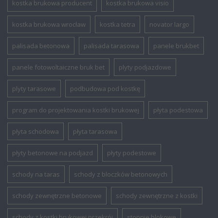
kostka brukowa producent
kostka brukowa visio
kostka brukowa wrocław
kostka tetra
novator largo
palisada betonowa
palisada tarasowa
panele brukbet
panele fotowoltaiczne bruk bet
plyty podjazdowe
plyty tarasowe
podbudowa pod kostkę
program do projektowania kostki brukowej
płyta podestowa
płyta schodowa
płyta tarasowa
płyty betonowe na podjazd
płyty podestowe
schody na taras
schody z bloczków betonowych
schody zewnętrzne betonowe
schody zewnętrzne z kostki
schody z kostki brukowej przekrój
stopnie blokowe