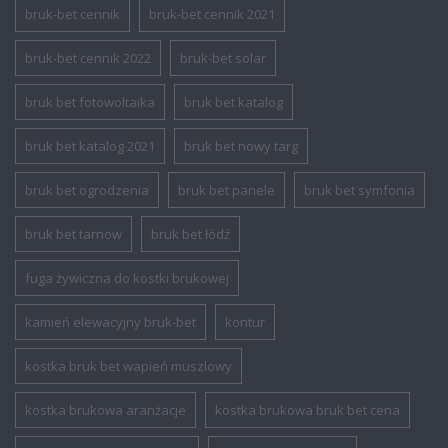
bruk-bet cennik
bruk-bet cennik 2021
bruk-bet cennik 2022
bruk-bet solar
bruk bet fotowoltaika
bruk bet katalog
bruk bet katalog 2021
bruk bet nowy targ
bruk bet ogrodzenia
bruk bet panele
bruk bet symfonia
bruk bet tarnow
bruk bet łódź
fuga żywiczna do kostki brukowej
kamień elewacyjny bruk-bet
kontur
kostka bruk bet wapień muszlowy
kostka brukowa aranżacje
kostka brukowa bruk bet cena