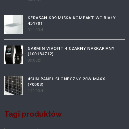
KERASAN K09 MISKA KOMPAKT WC BIAŁY
451701
514.55
zł
GARMIN VIVOFIT 4 CZARNY NAKRAPIANY
(100184712)
89.00
zł
4SUN PANEL SŁONECZNY 20W MAXX
(P0003)
142.00
zł
Tagi produktów