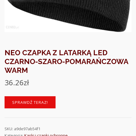
NEO CZAPKA Z LATARKĄ LED
CZARNO-SZARO-POMARAŃCZOWA
WARM
36.26
zł
SPRAWDŹ TERAZ!
SKU:
a9de97ab54f1
Kategoria:
Kaski i czapki ochronne