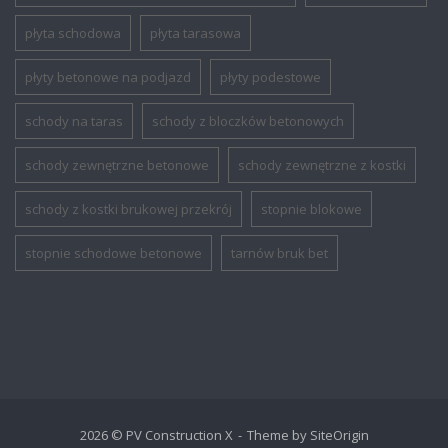
płyta schodowa
płyta tarasowa
płyty betonowe na podjazd
płyty podestowe
schody na taras
schody z bloczków betonowych
schody zewnętrzne betonowe
schody zewnętrzne z kostki
schody z kostki brukowej przekrój
stopnie blokowe
stopnie schodowe betonowe
tarnów bruk bet
2026 © PV Construction X
Theme by
SiteOrigin