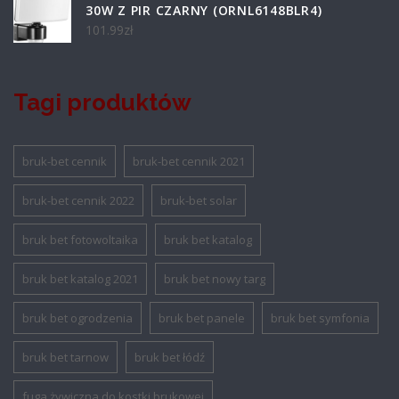
30W Z PIR CZARNY (ORNL6148BLR4)
101.99
zł
Tagi produktów
bruk-bet cennik
bruk-bet cennik 2021
bruk-bet cennik 2022
bruk-bet solar
bruk bet fotowoltaika
bruk bet katalog
bruk bet katalog 2021
bruk bet nowy targ
bruk bet ogrodzenia
bruk bet panele
bruk bet symfonia
bruk bet tarnow
bruk bet łódź
fuga żywiczna do kostki brukowej