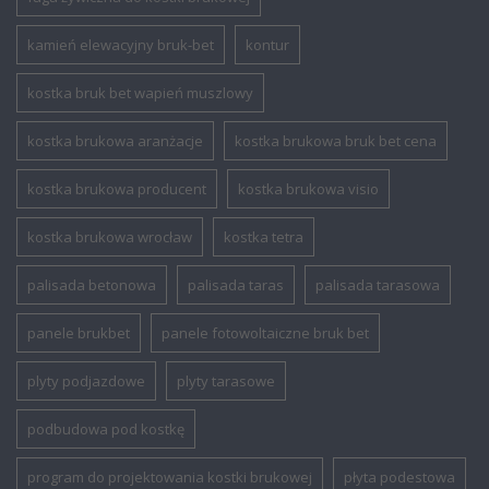
kamień elewacyjny bruk-bet
kontur
kostka bruk bet wapień muszlowy
kostka brukowa aranżacje
kostka brukowa bruk bet cena
kostka brukowa producent
kostka brukowa visio
kostka brukowa wrocław
kostka tetra
palisada betonowa
palisada taras
palisada tarasowa
panele brukbet
panele fotowoltaiczne bruk bet
plyty podjazdowe
plyty tarasowe
podbudowa pod kostkę
program do projektowania kostki brukowej
płyta podestowa