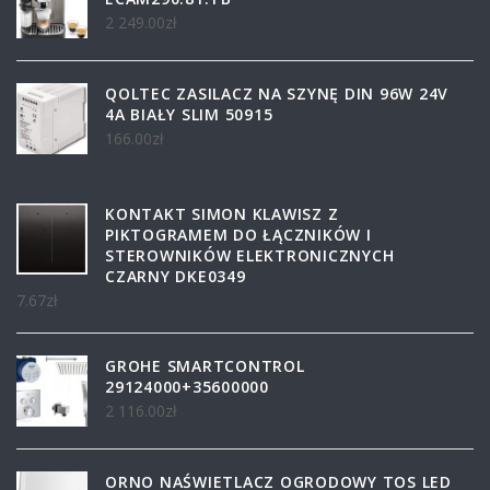
2 249.00
zł
QOLTEC ZASILACZ NA SZYNĘ DIN 96W 24V
4A BIAŁY SLIM 50915
166.00
zł
KONTAKT SIMON KLAWISZ Z
PIKTOGRAMEM DO ŁĄCZNIKÓW I
STEROWNIKÓW ELEKTRONICZNYCH
CZARNY DKE0349
7.67
zł
GROHE SMARTCONTROL
29124000+35600000
2 116.00
zł
ORNO NAŚWIETLACZ OGRODOWY TOS LED