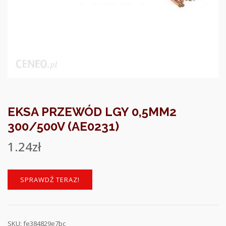
EKSA PRZEWÓD LGY 0,5MM2
300/500V (AE0231)
1.24
zł
SPRAWDŹ TERAZ!
SKU:
fe384829e7bc