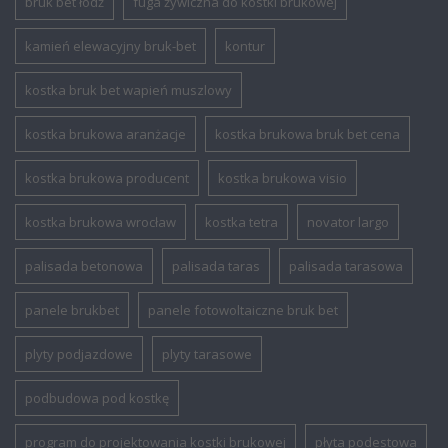
bruk bet łódź
fuga żywiczna do kostki brukowej
kamień elewacyjny bruk-bet
kontur
kostka bruk bet wapień muszlowy
kostka brukowa aranżacje
kostka brukowa bruk bet cena
kostka brukowa producent
kostka brukowa visio
kostka brukowa wrocław
kostka tetra
novator largo
palisada betonowa
palisada taras
palisada tarasowa
panele brukbet
panele fotowoltaiczne bruk bet
plyty podjazdowe
plyty tarasowe
podbudowa pod kostkę
program do projektowania kostki brukowej
płyta podestowa