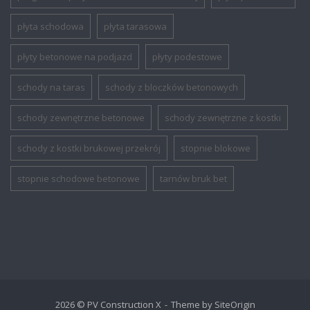
płyta schodowa
płyta tarasowa
płyty betonowe na podjazd
płyty podestowe
schody na taras
schody z bloczków betonowych
schody zewnętrzne betonowe
schody zewnętrzne z kostki
schody z kostki brukowej przekrój
stopnie blokowe
stopnie schodowe betonowe
tarnów bruk bet
2026 © PV Construction X
Theme by
SiteOrigin