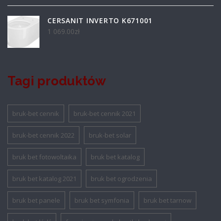
CERSANIT INVERTO K671001
1 069.00
zł
Tagi produktów
bruk-bet cennik
bruk-bet cennik 2021
bruk-bet cennik 2022
bruk-bet solar
bruk bet fotowoltaika
bruk bet katalog
bruk bet katalog 2021
bruk bet ogrodzenia
bruk bet panele
bruk bet symfonia
bruk bet tarnow