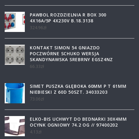
PAWBOL ROZDZIELNIA R BOX 300
4X16A/5P 4X230V B.18.3138
324.96
zł
KONTAKT SIMON 54 GNIAZDO
POCZWÓRNE SCHUKO WERSJA
SKANDYNAWSKA SREBRNY EGSZ4NZ
66.33
zł
SIMET PUSZKA GŁĘBOKA 60MM P T 61MM
NIEBIESKI Z 60D 50SZT. 34033203
73.06
zł
ELKO-BIS UCHWYT DO BEDNARKI 30X4MM
OCYNK OGNIOWY 74.2 OG // 97400202
4.13
zł