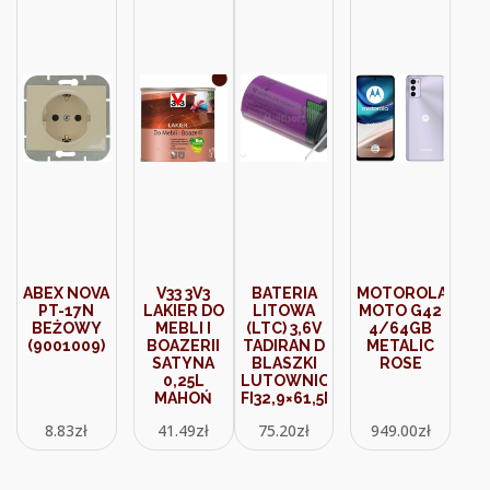
ABEX NOVA
V33 3V3
BATERIA
MOTOROLA
PT-17N
LAKIER DO
LITOWA
MOTO G42
BEŻOWY
MEBLI I
(LTC) 3,6V
4/64GB
(9001009)
BOAZERII
TADIRAN D
METALIC
SATYNA
BLASZKI
ROSE
0,25L
LUTOWNICZE
MAHOŃ
FI32,9×61,5MM
8.83
zł
41.49
zł
75.20
zł
949.00
zł