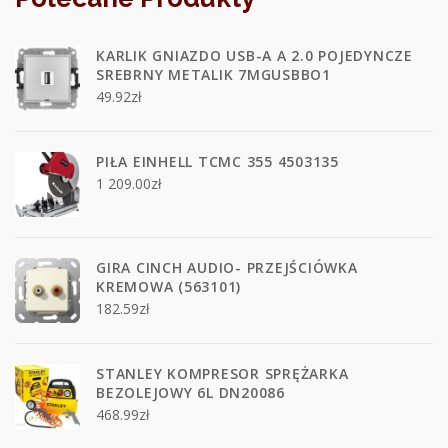
KARLIK GNIAZDO USB-A A 2.0 POJEDYNCZE
SREBRNY METALIK 7MGUSBBO1
49.92
zł
PIŁA EINHELL TCMC 355 4503135
1 209.00
zł
GIRA CINCH AUDIO- PRZEJŚCIÓWKA
KREMOWA (563101)
182.59
zł
STANLEY KOMPRESOR SPRĘŻARKA
BEZOLEJOWY 6L DN20086
468.99
zł