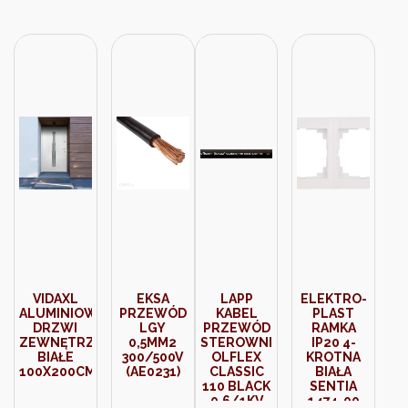
VIDAXL
EKSA
LAPP
ELEKTRO-
ALUMINIOWE
PRZEWÓD
KABEL
PLAST
DRZWI
LGY
PRZEWÓD
RAMKA
ZEWNĘTRZNE
0,5MM2
STEROWNICZY
IP20 4-
BIAŁE
300/500V
OLFLEX
KROTNA
100X200CM
(AE0231)
CLASSIC
BIAŁA
110 BLACK
SENTIA
0,6/1KV
1474-00