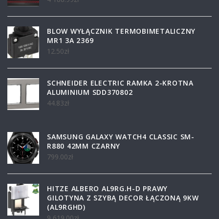
BLOW WYŁĄCZNIK TERMOBIMETALICZNY
MR1 3A 2369
12.50
zł
SCHNEIDER ELECTRIC RAMKA 2-KROTNA
ALUMINIUM SDD370802
44.83
zł
SAMSUNG GALAXY WATCH4 CLASSIC SM-
R880 42MM CZARNY
799.00
zł
HITZE ALBERO AL9RG.H-D PRAWY
GILOTYNA Z SZYBĄ DECOR ŁĄCZONĄ 9KW
(AL9RGHD)
9 619.00
zł