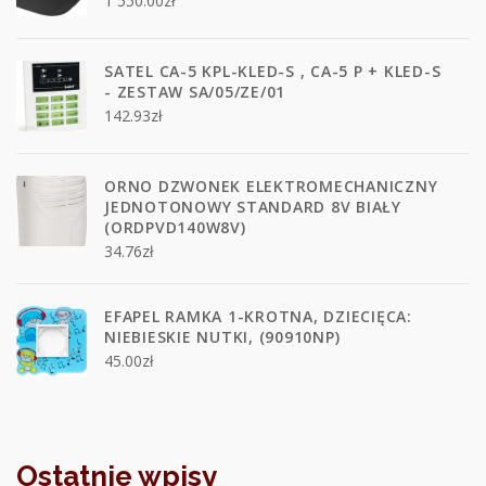
1 550.00
zł
SATEL CA-5 KPL-KLED-S , CA-5 P + KLED-S
- ZESTAW SA/05/ZE/01
142.93
zł
ORNO DZWONEK ELEKTROMECHANICZNY
JEDNOTONOWY STANDARD 8V BIAŁY
(ORDPVD140W8V)
34.76
zł
EFAPEL RAMKA 1-KROTNA, DZIECIĘCA:
NIEBIESKIE NUTKI, (90910NP)
45.00
zł
Ostatnie wpisy