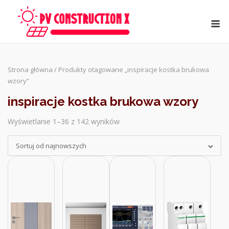
Skip
to
M
content
Strona główna
/ Produkty otagowane „inspiracje kostka brukowa
wzory”
inspiracje kostka brukowa wzory
Wyświetlanie 1–36 z 142 wyników
Sorted
by
Sortuj od najnowszych
latest