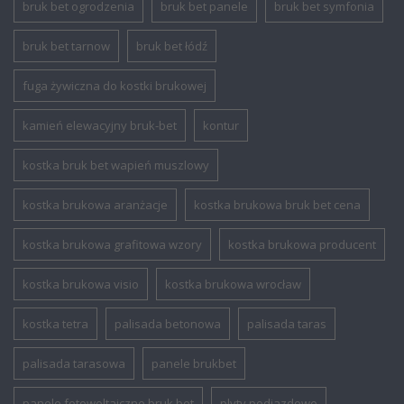
bruk bet ogrodzenia
bruk bet panele
bruk bet symfonia
bruk bet tarnow
bruk bet łódź
fuga żywiczna do kostki brukowej
kamień elewacyjny bruk-bet
kontur
kostka bruk bet wapień muszlowy
kostka brukowa aranżacje
kostka brukowa bruk bet cena
kostka brukowa grafitowa wzory
kostka brukowa producent
kostka brukowa visio
kostka brukowa wrocław
kostka tetra
palisada betonowa
palisada taras
palisada tarasowa
panele brukbet
panele fotowoltaiczne bruk bet
plyty podjazdowe