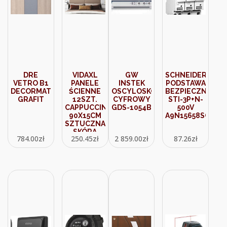
DRE
VIDAXL
GW
SCHNEIDER
VETRO B1
PANELE
INSTEK
PODSTAWA
DECORMAT
ŚCIENNE
OSCYLOSKOP
BEZPIECZNIKOW
GRAFIT
12SZT.
CYFROWY
STI-3P+N-
CAPPUCCINO
GDS-1054B
500V
90X15CM
A9N15658SCH
SZTUCZNA
SKÓRA
784.00
zł
250.45
zł
2 859.00
zł
87.26
zł
343887