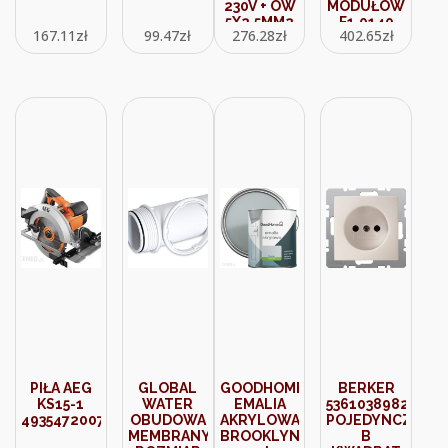
230V + OW
MODUŁÓW
5X2,5MM2
F1.0140
167.11
zł
99.47
zł
276.28
zł
402.65
zł
5M 16A
F30635
PIŁA AEG
GLOBAL
GOODHOME
BERKER
KS15-1
WATER
EMALIA
5361038982
4935472007
OBUDOWA
AKRYLOWA
POJEDYNCZE
MEMBRANY
BROOKLYN
B