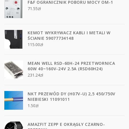
F&F OGRANICZNIK POBORU MOCY OM-1
71.55
zł
KEMOT WYKRYWACZ KABLI I METALI W
ŚCIANIE 59077734148
115.00
zł
MEAN WELL RSD-60H-24 PRZETWORNICA
60W 40~160V-24V 2.5A (RSD60H24)
231.24
zł
NKT PRZEWÓD DY (H07V-U) 2,5 450/750V
NIEBIESKI 11091011
1.50
zł
AMAZFIT ZEPP E OKRĄGŁY CZARNO-