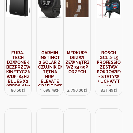
EURA-
GARMIN
MERKURY
BOSCH
TECH
INSTINCT
DRZWI
GCL 2-15
DZWONEK
2 SOLAR Z
ZEWNĘTRZNE
PROFESSIONAL
BEZPRZEWODOWY
CZUJNIKIEM
WZ 34 90P
ZESTAW
KINETYCZNY
TĘTNA
ORZECH
POKROWIEC
WDP-84H2
HRM
+ STATYW
BLUES X2
ELEVATE
+ UCHWYT
(WDP84H2+WDA13H2)
GRAFITOWY
+ 3
80.50
zł
1 698.49
zł
2 790.00
zł
831.49
zł
/
BATERIE
GRAFITOWY
06159940FV
PASEK
(100262700)