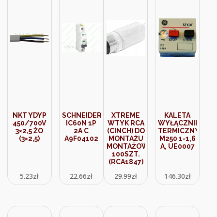
NKT YDYP
SCHNEIDER
XTREME
KALETA
450/700V
IC60N 1P
WTYK RCA
WYŁĄCZNIK
3×2,5 ŻO
2A C
(CINCH) DO
TERMICZNY
(3×2,5)
A9F04102
MONTAŻU
M250 1-1,6
MONTAŻOWY
A, UE0007
100SZT.
(RCA1847)
5.23
zł
22.66
zł
29.99
zł
146.30
zł