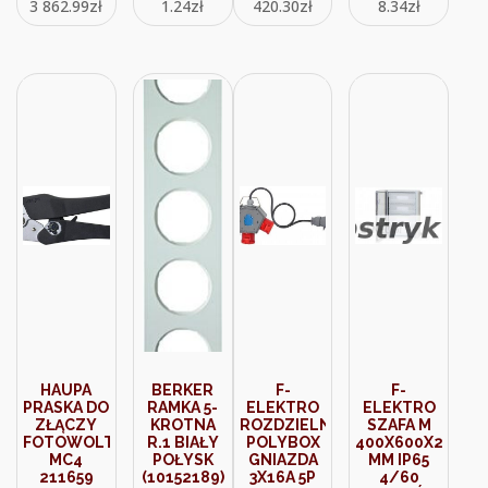
3 862.99
zł
1.24
zł
420.30
zł
8.34
zł
4G95
1120389
/BĘBNOWY/
(30_43523)
HAUPA
BERKER
F-
F-
PRASKA DO
RAMKA 5-
ELEKTRO
ELEKTRO
ZŁĄCZY
KROTNA
ROZDZIELNIA
SZAFA M
FOTOWOLTAICZNYCH
R.1 BIAŁY
POLYBOX
400X600X200
MC4
POŁYSK
GNIAZDA
MM IP65
211659
(10152189)
3X16A 5P
4/60