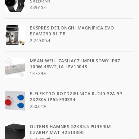
SREBRNY
449.00
zł
EKSPRES DE'LONGHI MAGNIFICA EVO
ECAM290.81.TB
2 249.00
zł
MEAN WELL ZASILACZ IMPULSOWY IP67
100W 48V/2,1A LPV10048
137.39
zł
F-ELEKTRO ROZDZIELNICA R-240 32A 5P
2X230V IP65 F30334
250.61
zł
OLTENS HAMNES 52X35,5 PURERIM
CZARNY MAT 42513300