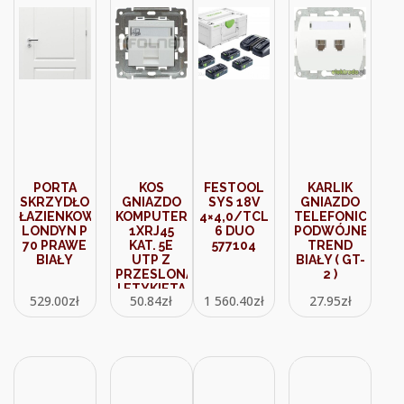
PORTA
KOS
FESTOOL
KARLIK
SKRZYDŁO
GNIAZDO
SYS 18V
GNIAZDO
ŁAZIENKOWE
KOMPUTEROWE
4×4,0/TCL
TELEFONICZNE
LONDYN P
1XRJ45
6 DUO
PODWÓJNE
70 PRAWE
KAT. 5E
577104
TREND
BIAŁY
UTP Z
BIAŁY ( GT-
PRZESLONA
2 )
I ETYKIETA
529.00
zł
50.84
zł
1 560.40
zł
27.95
zł
DANTE0 (
450465 )