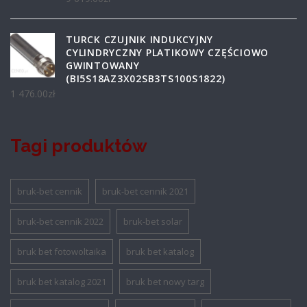
TURCK CZUJNIK INDUKCYJNY
CYLINDRYCZNY PLATIKOWY CZĘŚCIOWO
GWINTOWANY
(BI5S18AZ3X02SB3TS100S1822)
1 476.00
zł
Tagi produktów
bruk-bet cennik
bruk-bet cennik 2021
bruk-bet cennik 2022
bruk-bet solar
bruk bet fotowoltaika
bruk bet katalog
bruk bet katalog 2021
bruk bet nowy targ