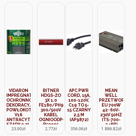
VIDARON
BITNER
APC PWR
MEAN
IMPREGNAT
HDGS-ŻO
CORD, 15A,
WELL
OCHRONNO-
3X 1.0
100-120V,
PRZETWORNICA
DEKORACYJNY
FE180/PH90
C19 TO 5-
EU 700W
POWŁOKOTWÓRCZY
300/500V
15 CZARNY
42~60V-
V16
KABEL
2,5 M
230V 50HZ
ANTRACYT
OGNIOODPORNY
(AP9872)
(TS-700-
SZARY 0,7L
B50005
248B)
23.00
zł
2.77
zł
356.06
zł
1 886.82
zł