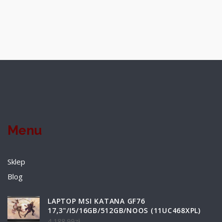
Menu
Sklep
Blog
LAPTOP MSI KATANA GF76
17,3"/I5/16GB/512GB/NOOS (11UC468XPL)
4 188.99
zł