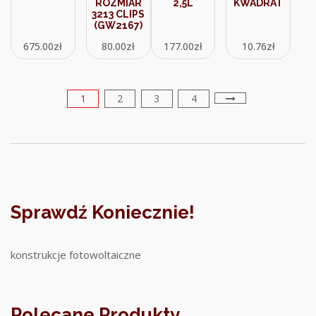
ROZMIAR
2,5L
KWADRAT
3213 CLIPS
(GW2167)
675.00
zł
80.00
zł
177.00
zł
10.76
zł
1
2
3
4
Sprawdź Koniecznie!
konstrukcje fotowoltaiczne
Polecane Produkty