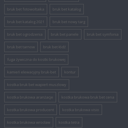
bruk bet fotowoltaika
bruk bet katalog
bruk bet katalog 2021
bruk bet nowy targ
bruk bet ogrodzenia
bruk bet panele
bruk bet symfonia
bruk bet tarnow
bruk bet łódź
fuga żywiczna do kostki brukowej
kamień elewacyjny bruk-bet
kontur
kostka bruk bet wapień muszlowy
kostka brukowa aranżacje
kostka brukowa bruk bet cena
kostka brukowa producent
kostka brukowa visio
kostka brukowa wrocław
kostka tetra