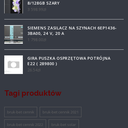
8/128GB SZARY
3 598.99
zł
SIEMENS ZASILACZ NA SZYNACH 6EP1436-
3BA00, 24 V, 20 A
1 798.00
zł
GIRA PUSZKA OSPRZĘTOWA POTRÓJNA
E22 ( 289800 )
26.54
zł
Tagi produktów
bruk-bet cennik
bruk-bet cennik 2021
bruk-bet cennik 2022
bruk-bet solar