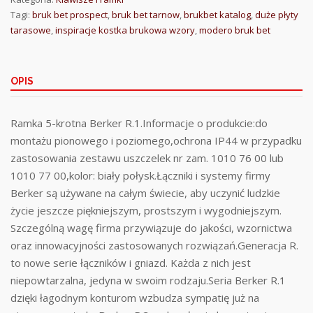
Tagi:
bruk bet prospect
,
bruk bet tarnow
,
brukbet katalog
,
duże płyty
tarasowe
,
inspiracje kostka brukowa wzory
,
modero bruk bet
OPIS
Ramka 5-krotna Berker R.1.Informacje o produkcie:do
montażu pionowego i poziomego,ochrona IP44 w przypadku
zastosowania zestawu uszczelek nr zam. 1010 76 00 lub
1010 77 00,kolor: biały połysk.Łączniki i systemy firmy
Berker są używane na całym świecie, aby uczynić ludzkie
życie jeszcze piękniejszym, prostszym i wygodniejszym.
Szczególną wagę firma przywiązuje do jakości, wzornictwa
oraz innowacyjności zastosowanych rozwiązań.Generacja R.
to nowe serie łączników i gniazd. Każda z nich jest
niepowtarzalna, jedyna w swoim rodzaju.Seria Berker R.1
dzięki łagodnym konturom wzbudza sympatię już na