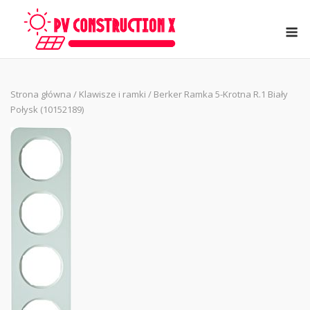
Skip
to
M
content
Strona główna
/
Klawisze i ramki
/ Berker Ramka 5-Krotna R.1 Biały
Połysk (10152189)