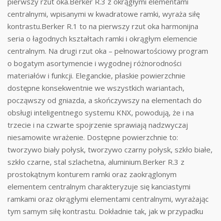
pierwszy rzut oka.Berker R.3 z okrągłymi elementami
centralnymi, wpisanymi w kwadratowe ramki, wyraża siłę
kontrastu.Berker R.1 to na pierwszy rzut oka harmonijna
seria o łagodnych kształtach ramki i okrągłym elemencie
centralnym. Na drugi rzut oka – pełnowartościowy program
o bogatym asortymencie i wygodnej różnorodności
materiałów i funkcji. Eleganckie, płaskie powierzchnie
dostępne konsekwentnie we wszystkich wariantach,
począwszy od gniazda, a skończywszy na elementach do
obsługi inteligentnego systemu KNX, powodują, że i na
trzecie i na czwarte spojrzenie sprawiają nadzwyczaj
niesamowite wrażenie. Dostępne powierzchnie to:
tworzywo biały połysk, tworzywo czarny połysk, szkło białe,
szkło czarne, stal szlachetna, aluminium.Berker R.3 z
prostokątnym konturem ramki oraz zaokrąglonym
elementem centralnym charakteryzuje się kanciastymi
ramkami oraz okrągłymi elementami centralnymi, wyrażając
tym samym siłę kontrastu. Dokładnie tak, jak w przypadku