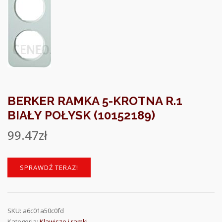
BERKER RAMKA 5-KROTNA R.1
BIAŁY POŁYSK (10152189)
99.47
zł
SPRAWDŹ TERAZ!
SKU:
a6c01a50c0fd
Kategoria:
Klawisze i ramki