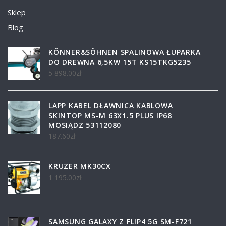
Sklep
Blog
KÖNNER&SÖHNEN SPALINOWA ŁUPARKA
DO DREWNA 6,5KW 15T KS15TKG5235
5 898.00
zł
LAPP KABEL DŁAWNICA KABLOWA
SKINTOP MS-M 63X1.5 PLUS IP68
MOSIĄDZ 53112080
187.60
zł
KRUZER MK30CX
1 195.00
zł
SAMSUNG GALAXY Z FLIP4 5G SM-F721