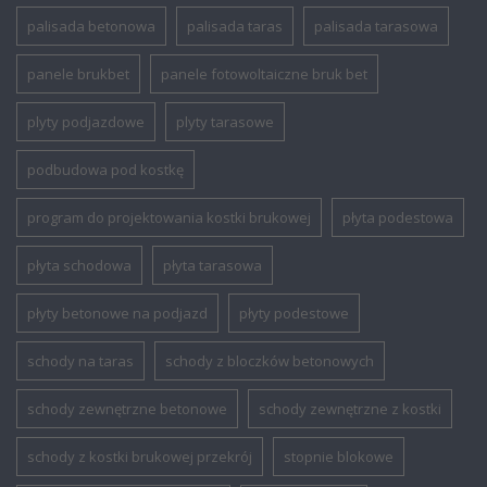
palisada betonowa
palisada taras
palisada tarasowa
panele brukbet
panele fotowoltaiczne bruk bet
plyty podjazdowe
plyty tarasowe
podbudowa pod kostkę
program do projektowania kostki brukowej
płyta podestowa
płyta schodowa
płyta tarasowa
płyty betonowe na podjazd
płyty podestowe
schody na taras
schody z bloczków betonowych
schody zewnętrzne betonowe
schody zewnętrzne z kostki
schody z kostki brukowej przekrój
stopnie blokowe