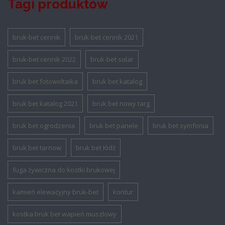
Tagi produktów
bruk-bet cennik
bruk-bet cennik 2021
bruk-bet cennik 2022
bruk-bet solar
bruk bet fotowoltaika
bruk bet katalog
bruk bet katalog 2021
bruk bet nowy targ
bruk bet ogrodzenia
bruk bet panele
bruk bet symfonia
bruk bet tarnow
bruk bet łódź
fuga żywiczna do kostki brukowej
kamień elewacyjny bruk-bet
kontur
kostka bruk bet wapień muszlowy