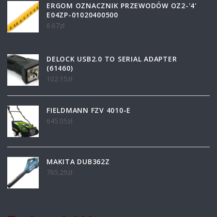
ERGOM OZNACZNIK PRZEWODÓW OZ2-'4'
E04ZP-01020400500
6.67
zł
DELOCK USB2.0 TO SERIAL ADAPTER
(61460)
102.15
zł
FIELDMANN FZV 4010-E
645.05
zł
MAKITA DUB362Z
765.29
zł