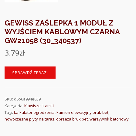
GEWISS ZAŚLEPKA 1 MODUŁ Z
WYJŚCIEM KABLOWYM CZARNA
GW21058 (30_340537)
3.79
zł
SPRAWDŹ TERAZ!
SKU:
d6b6a994e639
Kategoria:
Klawisze i ramki
Tagi:
kalkulator ogrodzenia
,
kamień elewacyjny bruk-bet
,
nowoczesne płyty na taras
,
obrzeża bruk bet
,
warzywnik betonowy