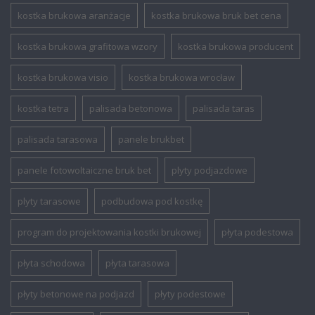
kostka brukowa aranżacje
kostka brukowa bruk bet cena
kostka brukowa grafitowa wzory
kostka brukowa producent
kostka brukowa visio
kostka brukowa wrocław
kostka tetra
palisada betonowa
palisada taras
palisada tarasowa
panele brukbet
panele fotowoltaiczne bruk bet
plyty podjazdowe
plyty tarasowe
podbudowa pod kostkę
program do projektowania kostki brukowej
płyta podestowa
płyta schodowa
płyta tarasowa
płyty betonowe na podjazd
płyty podestowe