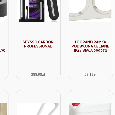
SEYSSO CARBON
LEGRAND RAMKA
PROFESSIONAL
PODWÓJNA CELIANE
CA)
IP44 BIAŁA 069072
388.98
zł
58.12
zł