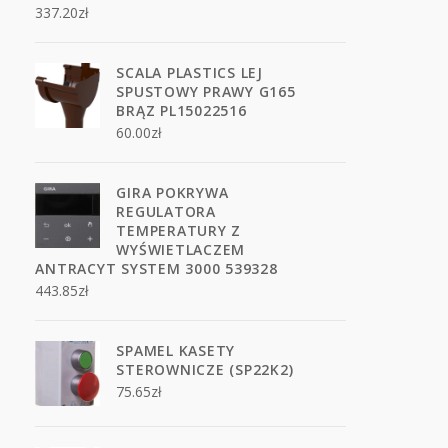
337.20
zł
SCALA PLASTICS LEJ
SPUSTOWY PRAWY G165
BRĄZ PL15022516
60.00
zł
GIRA POKRYWA
REGULATORA
TEMPERATURY Z
WYŚWIETLACZEM
ANTRACYT SYSTEM 3000 539328
443.85
zł
SPAMEL KASETY
STEROWNICZE (SP22K2)
75.65
zł