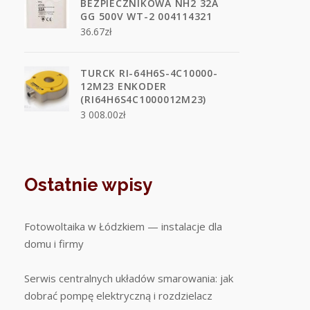
BEZPIECZNIKOWA NH2 32A
GG 500V WT-2 004114321
36.67
zł
TURCK RI-64H6S-4C10000-
12M23 ENKODER
(RI64H6S4C1000012M23)
3 008.00
zł
Ostatnie wpisy
Fotowoltaika w Łódzkiem — instalacje dla
domu i firmy
Serwis centralnych układów smarowania: jak
dobrać pompę elektryczną i rozdzielacz