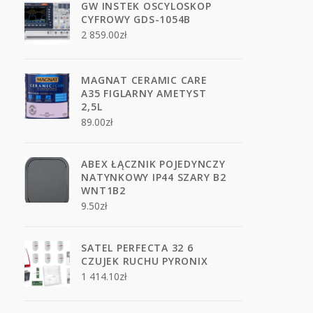
GW INSTEK OSCYLOSKOP
CYFROWY GDS-1054B
2 859.00
zł
MAGNAT CERAMIC CARE
A35 FIGLARNY AMETYST
2,5L
89.00
zł
ABEX ŁĄCZNIK POJEDYNCZY
NATYNKOWY IP44 SZARY B2
WNT1B2
9.50
zł
SATEL PERFECTA 32 6
CZUJEK RUCHU PYRONIX
1 414.10
zł