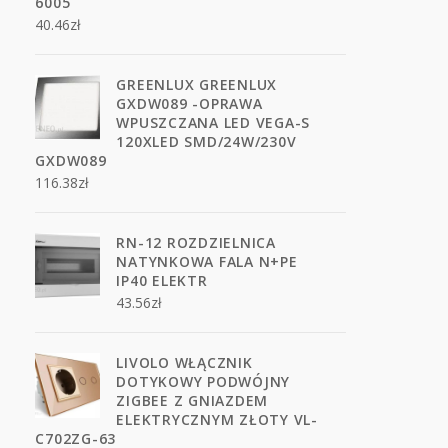
6005
40.46
zł
GREENLUX GREENLUX
GXDW089 -OPRAWA
WPUSZCZANA LED VEGA-S
120XLED SMD/24W/230V
GXDW089
116.38
zł
RN-12 ROZDZIELNICA
NATYNKOWA FALA N+PE
IP40 ELEKTR
43.56
zł
LIVOLO WŁĄCZNIK
DOTYKOWY PODWÓJNY
ZIGBEE Z GNIAZDEM
ELEKTRYCZNYM ZŁOTY VL-
C702ZG-63