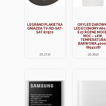
LEGRAND PLAKIETKA
OXYLED ŻARÓW
GNIAZDA TV-RD-SAT-
LED ECONOMY A60
SAT 67970
E27 RÓŻNE MOCE
MOC – 16W,
TEMPERATURA
BARWOWA 4000
(894118)
33.21
zł
20.30
zł