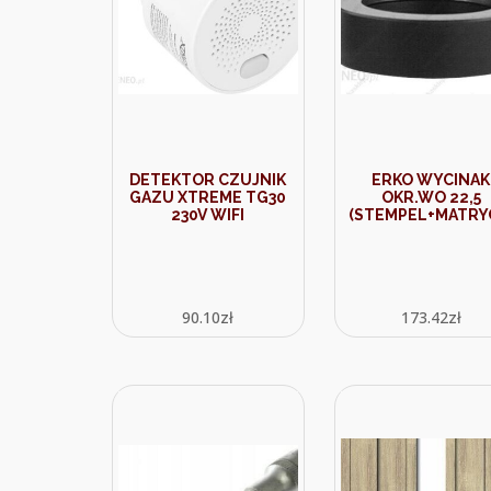
DETEKTOR CZUJNIK
ERKO WYCINAK
GAZU XTREME TG30
OKR.WO 22,5
230V WIFI
(STEMPEL+MATRY
90.10
zł
173.42
zł