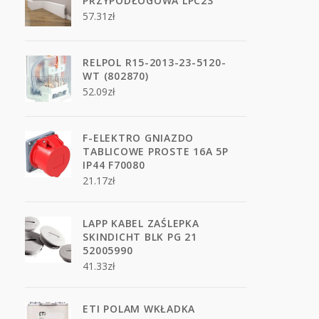
PRZYPODŁOGOWA LPC23
57.31
zł
RELPOL R15-2013-23-5120-
WT (802870)
52.09
zł
F-ELEKTRO GNIAZDO
TABLICOWE PROSTE 16A 5P
IP44 F70080
21.17
zł
LAPP KABEL ZAŚLEPKA
SKINDICHT BLK PG 21
52005990
41.33
zł
ETI POLAM WKŁADKA