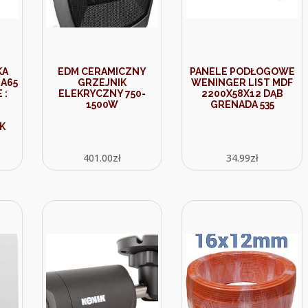
KA
EDM CERAMICZNY
PANELE PODŁOGOWE
 A65
GRZEJNIK
WENINGER LIST MDF
 :
ELEKRYCZNY 750-
2200X58X12 DĄB
1500W
GRENADA 535
K
401.00
zł
34.99
zł