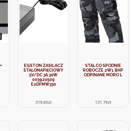
+
EGSTON ZASILACZ
STALCO SPODNIE
STAŁONAPIĘCIOWY
ROBOCZE 2W1 BHP
5V/DC 3A 30W
ODPINANE MORO L
003920509
E2DFMW330
319.00
zł
131.79
zł