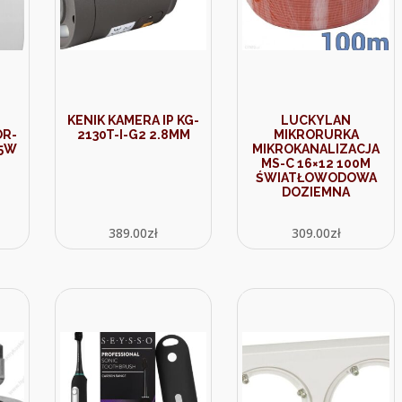
KENIK KAMERA IP KG-
LUCKYLAN
OR-
2130T-I-G2 2.8MM
MIKRORURKA
15W
MIKROKANALIZACJA
MS-C 16×12 100M
ŚWIATŁOWODOWA
DOZIEMNA
389.00
zł
309.00
zł