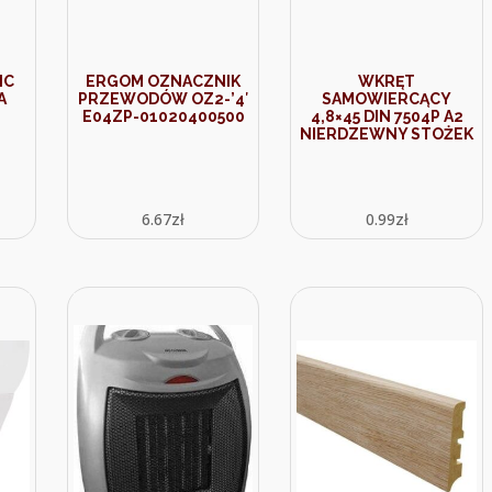
IC
ERGOM OZNACZNIK
WKRĘT
A
PRZEWODÓW OZ2-’4′
SAMOWIERCĄCY
E04ZP-01020400500
4,8×45 DIN 7504P A2
NIERDZEWNY STOŻEK
6.67
zł
0.99
zł