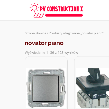
Skip
to
content
Strona główna
/ Produkty otagowane „novator piano”
novator piano
Wyświetlanie 1–36 z 123 wyników
Sorted
by
latest