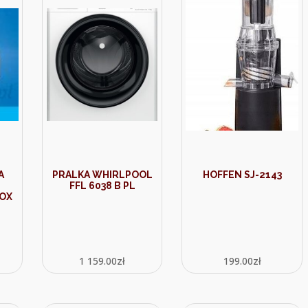
A
PRALKA WHIRLPOOL
HOFFEN SJ-2143
FFL 6038 B PL
OX
1 159.00
zł
199.00
zł