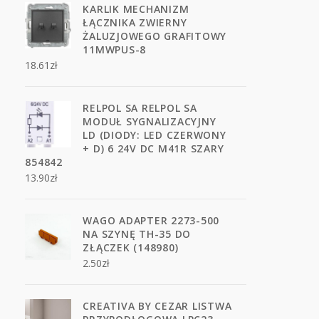
KARLIK MECHANIZM
ŁĄCZNIKA ZWIERNY
ŻALUZJOWEGO GRAFITOWY
11MWPUS-8
18.61
zł
RELPOL SA RELPOL SA
MODUŁ SYGNALIZACYJNY
LD (DIODY: LED CZERWONY
+ D) 6 24V DC M41R SZARY
854842
13.90
zł
WAGO ADAPTER 2273-500
NA SZYNĘ TH-35 DO
ZŁĄCZEK (148980)
2.50
zł
CREATIVA BY CEZAR LISTWA