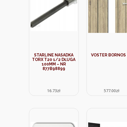
STARLINE NASADKA
VOSTER BORNOS 
TORX T20 1/2 DŁUGA
100MM – NR
877B98899
16.73
zł
577.00
zł