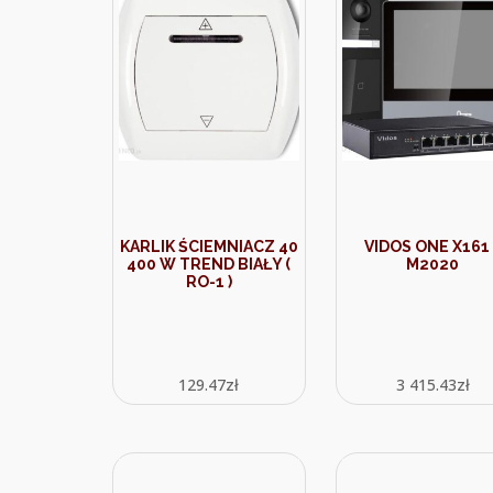
KARLIK ŚCIEMNIACZ 40
VIDOS ONE X161 
400 W TREND BIAŁY (
M2020
RO-1 )
129.47
zł
3 415.43
zł