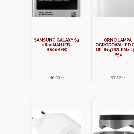
SAMSUNG GALAXY S4
ORNO LAMPA
2600MAH (EB-
OGRODOWA LED 
B600BEB)
OP-6147WLPM4 
IP54
40.00
zł
37.82
zł