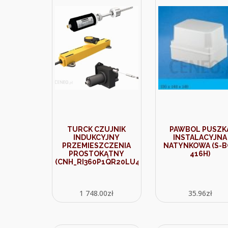
TURCK CZUJNIK
PAWBOL PUSZK
INDUKCYJNY
INSTALACYJNA
PRZEMIESZCZENIA
NATYNKOWA (S-B
PROSTOKĄTNY
416H)
(CNH_RI360P1QR20LU4X2015DT043P)
1 748.00
zł
35.96
zł