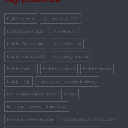
bruk-bet cennik
bruk-bet cennik 2021
bruk-bet cennik 2022
bruk-bet solar
bruk bet fotowoltaika
bruk bet katalog
bruk bet katalog 2021
bruk bet ogrodzenia
bruk bet panele
bruk bet symfonia
bruk bet tarnow
bruk bet łódź
fuga żywiczna do kostki brukowej
kamień elewacyjny bruk-bet
kontur
kostka bruk bet wapień muszlowy
kostka brukowa aranżacje
kostka brukowa bruk bet cena