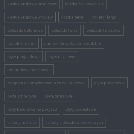
kostka brukowa producent
kostka brukowa visio
kostka brukowa wrocław
kostka tetra
novator largo
palisada betonowa
palisada taras
palisada tarasowa
panele brukbet
panele fotowoltaiczne bruk bet
plyty podjazdowe
plyty tarasowe
podbudowa pod kostkę
program do projektowania kostki brukowej
płyta podestowa
płyta schodowa
płyta tarasowa
płyty betonowe na podjazd
płyty podestowe
schody na taras
schody z bloczków betonowych