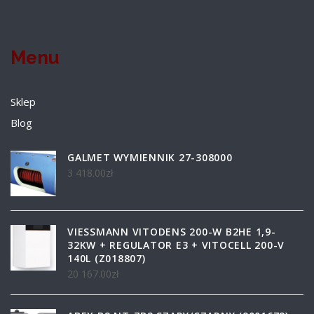
Menu
Sklep
Blog
GALMET WYMIENNIK 27-308000
3 418.00
zł
VIESSMANN VITODENS 200-W B2HE 1,9-
32KW + REGULATOR E3 + VITOCELL 200-V
140L (Z018807)
20 167.00
zł