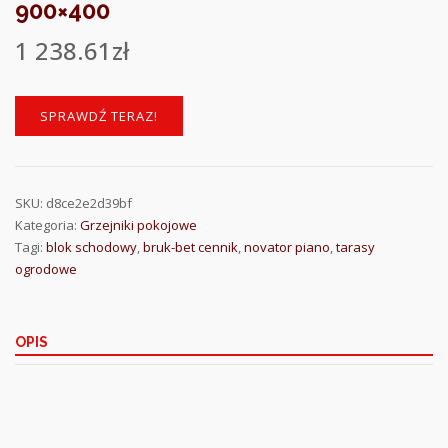
900×400
1 238.61
zł
SPRAWDŹ TERAZ!
SKU:
d8ce2e2d39bf
Kategoria:
Grzejniki pokojowe
Tagi:
blok schodowy
,
bruk-bet cennik
,
novator piano
,
tarasy
ogrodowe
OPIS