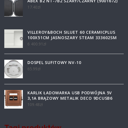
ABEX B2 NT-7B2 SZARY/CZARNY (9001672)
17.40
zł
VILLEROY&BOCH SILUET 60 CERAMICPLUS
100X51CM JASNOSZARY STEAM 333602SM
6 400.91
zł
DOSPEL SUFITOWY NV-10
65.99
zł
KARLIK ŁADOWARKA USB PODWÓJNA 5V
3,1A BRĄZOWY METALIK DECO 9DCUSB6
109.48
zł
Tagi produktów